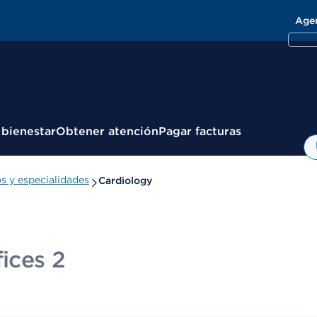
Age
 bienestar
Obtener atención
Pagar facturas
 y especialidades
Cardiology
fices 2