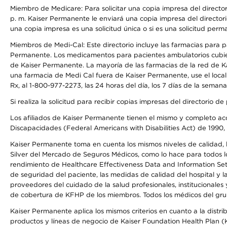
Miembro de Medicare: Para solicitar una copia impresa del director
p. m. Kaiser Permanente le enviará una copia impresa del directori
una copia impresa es una solicitud única o si es una solicitud perm
Miembros de Medi-Cal: Este directorio incluye las farmacias para
Permanente. Los medicamentos para pacientes ambulatorios cubier
de Kaiser Permanente. La mayoría de las farmacias de la red de Ka
una farmacia de Medi Cal fuera de Kaiser Permanente, use el local
Rx, al 1-800-977-2273, las 24 horas del día, los 7 días de la sema
Si realiza la solicitud para recibir copias impresas del directori
Los afiliados de Kaiser Permanente tienen el mismo y completo acce
Discapacidades (Federal Americans with Disabilities Act) de 1990, 
Kaiser Permanente toma en cuenta los mismos niveles de calidad, la
Silver del Mercado de Seguros Médicos, como lo hace para todos lo
rendimiento de Healthcare Effectiveness Data and Information Se
de seguridad del paciente, las medidas de calidad del hospital y
proveedores del cuidado de la salud profesionales, institucionale
de cobertura de KFHP de los miembros. Todos los médicos del grup
Kaiser Permanente aplica los mismos criterios en cuanto a la dist
productos y líneas de negocio de Kaiser Foundation Health Plan (KF