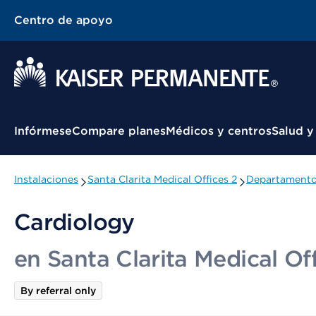
Centro de apoyo
Menú contextual
Infórmese
Compare planes
Médicos y centros
Salud y
Instalaciones
Santa Clarita Medical Offices 2
Departamentos
Cardiology
en Santa Clarita Medical Of
By referral only