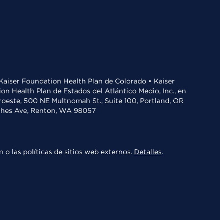
• Kaiser Foundation Health Plan de Colorado • Kaiser
n Health Plan de Estados del Atlántico Medio, Inc., en
oroeste, 500 NE Multnomah St., Suite 100, Portland, OR
aches Ave, Renton, WA 98057
 o las políticas de sitios web externos.
Detalles
.