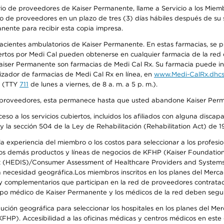
io de proveedores de Kaiser Permanente, llame a Servicio a los Miembr
o de proveedores en un plazo de tres (3) días hábiles después de su s
anente para recibir esta copia impresa.
 pacientes ambulatorios de Kaiser Permanente. En estas farmacias, se
tos por Medi Cal pueden obtenerse en cualquier farmacia de la red d
iser Permanente son farmacias de Medi Cal Rx. Su farmacia puede info
izador de farmacias de Medi Cal Rx en línea, en
www.Medi-CalRx.dhcs
na (TTY
711
de lunes a viernes, de 8 a. m. a 5 p. m.).
o de proveedores, esta permanece hasta que usted abandone Kaiser Perm
so a los servicios cubiertos, incluidos los afiliados con alguna disc
y la sección 504 de la Ley de Rehabilitación (Rehabilitation Act) de 1
 experiencia del miembro o los costos para seleccionar a los profesiona
s demás productos y líneas de negocios de KFHP (Kaiser Foundation He
t (HEDIS)/Consumer Assessment of Healthcare Providers and Systems (
 la necesidad geográfica.Los miembros inscritos en los planes del Me
s y complementarios que participan en la red de proveedores contrata
o médico de Kaiser Permanente y los médicos de la red deben seguir l
ribución geográfica para seleccionar los hospitales en los planes del 
HP). Accesibilidad a las oficinas médicas y centros médicos en este d