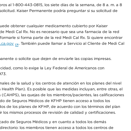
os al 1-800-443-0815, los siete días de la semana, de 8 a. m. a 8
olicitud. Kaiser Permanente podría preguntar si su solicitud de
 puede obtener cualquier medicamento cubierto por Kaiser
e Medi Cal Rx. No es necesario que sea una farmacia de la red
rmarle si forma parte de la red Medi Cal Rx. Si quiere encontrar
.ca.gov
. También puede llamar a Servicio al Cliente de Medi Cal
anente o solicite que dejen de enviarle las copias impresas.
apacidad, como lo exige la Ley Federal de Americanos con
973.
les de la salud y los centros de atención en los planes del nivel
alth Plan). Es posible que las medidas incluyan, entre otras, el
CAHPS), las quejas de los miembros/pacientes, las calificaciones
rcado de Seguros Médicos de KFHP tienen acceso a todos los
dos de los planes de KFHP, de acuerdo con los términos del plan
os mismos procesos de revisión de calidad y certificaciones.
Mercado de Seguros Médicos y en cuanto a todos los demás
irectorio: los miembros tienen acceso a todos los centros de