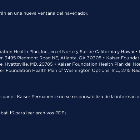
rirán en una nueva ventana del navegador.
ation Health Plan, Inc., en el Norte y Sur de California y Hawái 
r, 3495 Piedmont Road NE, Atlanta, GA 30305 • Kaiser Foundatio
ve, Hyattsville, MD, 20785 • Kaiser Foundation Health Plan del N
ser Foundation Health Plan of Washington Options, Inc., 2715 N
spanol. Kaiser Permanente no se responsabiliza de la información
obat
para leer archivos PDFs.