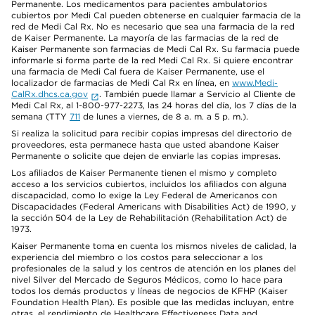
Permanente. Los medicamentos para pacientes ambulatorios
cubiertos por Medi Cal pueden obtenerse en cualquier farmacia de la
red de Medi Cal Rx. No es necesario que sea una farmacia de la red
de Kaiser Permanente. La mayoría de las farmacias de la red de
Kaiser Permanente son farmacias de Medi Cal Rx. Su farmacia puede
informarle si forma parte de la red Medi Cal Rx. Si quiere encontrar
una farmacia de Medi Cal fuera de Kaiser Permanente, use el
localizador de farmacias de Medi Cal Rx en línea, en
www.Medi-
CalRx.dhcs.ca.gov
. También puede llamar a Servicio al Cliente de
Medi Cal Rx, al 1-800-977-2273, las 24 horas del día, los 7 días de la
semana (TTY
711
de lunes a viernes, de 8 a. m. a 5 p. m.).
Si realiza la solicitud para recibir copias impresas del directorio de
proveedores, esta permanece hasta que usted abandone Kaiser
Permanente o solicite que dejen de enviarle las copias impresas.
Los afiliados de Kaiser Permanente tienen el mismo y completo
acceso a los servicios cubiertos, incluidos los afiliados con alguna
discapacidad, como lo exige la Ley Federal de Americanos con
Discapacidades (Federal Americans with Disabilities Act) de 1990, y
la sección 504 de la Ley de Rehabilitación (Rehabilitation Act) de
1973.
Kaiser Permanente toma en cuenta los mismos niveles de calidad, la
experiencia del miembro o los costos para seleccionar a los
profesionales de la salud y los centros de atención en los planes del
nivel Silver del Mercado de Seguros Médicos, como lo hace para
todos los demás productos y líneas de negocios de KFHP (Kaiser
Foundation Health Plan). Es posible que las medidas incluyan, entre
otras, el rendimiento de Healthcare Effectiveness Data and