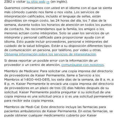
2382 o visitar
su sitio web
(en inglés).
Queremos comunicarnos con usted en el idioma con el que se sienta
más cómodo cuando nos llame o nos visite. Los servicios de
interpretación calificados, incluido el lenguaje de señas, están
disponibles sin ningún costo, las 24 horas del día, los 7 días de la
semana, durante todos los horarios de atención en todos los puntos
de contacto. No recomendamos que la familia, los amigos o los
menores actúen como intérpretes. Solo se usan los servicios de un
intérprete y personal calificado para proporcionar ayuda con el
idioma. Esto puede incluir proveedores, personal e intérpretes del
cuidado de la salud bilingües. Están a su disposición diferentes tipos
de comunicación: en persona, por teléfono, por video u otras.
Obtenga información sobre los servicios de interpretación
.
Si desea reportar un posible error con la información de un
proveedor o un centro de atención,
comuníquese con nosotros
.
Miembro de Medicare: Para solicitar una copia impresa del directorio
de proveedores de Kaiser Permanente, llame a Servicio a los
Miembros al 1-800-443-0815, los siete días de la semana, de 8 a. m. a
8 p. m. Kaiser Permanente le enviará una copia impresa del directorio
de proveedores en un plazo de tres (3) días hábiles después de su
solicitud. Kaiser Permanente podría preguntar si su solicitud de una
copia impresa es una solicitud única o si es una solicitud permanente
para recibir esta copia impresa.
Miembros de Medi-Cal: Este directorio incluye las farmacias para
pacientes ambulatorios de Kaiser Permanente. En estas farmacias, se
puede obtener cualquier medicamento cubierto por Kaiser