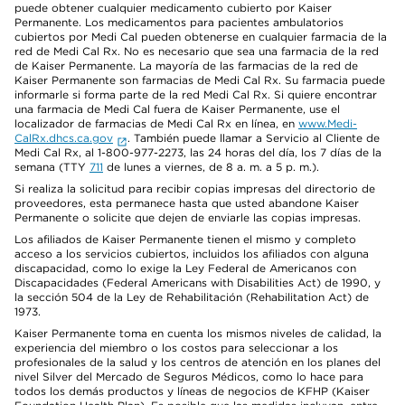
puede obtener cualquier medicamento cubierto por Kaiser
Permanente. Los medicamentos para pacientes ambulatorios
cubiertos por Medi Cal pueden obtenerse en cualquier farmacia de la
red de Medi Cal Rx. No es necesario que sea una farmacia de la red
de Kaiser Permanente. La mayoría de las farmacias de la red de
Kaiser Permanente son farmacias de Medi Cal Rx. Su farmacia puede
informarle si forma parte de la red Medi Cal Rx. Si quiere encontrar
una farmacia de Medi Cal fuera de Kaiser Permanente, use el
localizador de farmacias de Medi Cal Rx en línea, en
www.Medi-
CalRx.dhcs.ca.gov
. También puede llamar a Servicio al Cliente de
Medi Cal Rx, al 1-800-977-2273, las 24 horas del día, los 7 días de la
semana (TTY
711
de lunes a viernes, de 8 a. m. a 5 p. m.).
Si realiza la solicitud para recibir copias impresas del directorio de
proveedores, esta permanece hasta que usted abandone Kaiser
Permanente o solicite que dejen de enviarle las copias impresas.
Los afiliados de Kaiser Permanente tienen el mismo y completo
acceso a los servicios cubiertos, incluidos los afiliados con alguna
discapacidad, como lo exige la Ley Federal de Americanos con
Discapacidades (Federal Americans with Disabilities Act) de 1990, y
la sección 504 de la Ley de Rehabilitación (Rehabilitation Act) de
1973.
Kaiser Permanente toma en cuenta los mismos niveles de calidad, la
experiencia del miembro o los costos para seleccionar a los
profesionales de la salud y los centros de atención en los planes del
nivel Silver del Mercado de Seguros Médicos, como lo hace para
todos los demás productos y líneas de negocios de KFHP (Kaiser