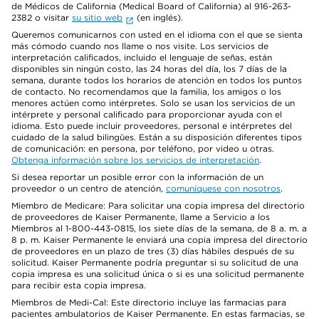
de Médicos de California (Medical Board of California) al 916-263-
2382 o visitar
su sitio web
(en inglés).
Queremos comunicarnos con usted en el idioma con el que se sienta
más cómodo cuando nos llame o nos visite. Los servicios de
interpretación calificados, incluido el lenguaje de señas, están
disponibles sin ningún costo, las 24 horas del día, los 7 días de la
semana, durante todos los horarios de atención en todos los puntos
de contacto. No recomendamos que la familia, los amigos o los
menores actúen como intérpretes. Solo se usan los servicios de un
intérprete y personal calificado para proporcionar ayuda con el
idioma. Esto puede incluir proveedores, personal e intérpretes del
cuidado de la salud bilingües. Están a su disposición diferentes tipos
de comunicación: en persona, por teléfono, por video u otras.
Obtenga información sobre los servicios de interpretación
.
Si desea reportar un posible error con la información de un
proveedor o un centro de atención,
comuníquese con nosotros
.
Miembro de Medicare: Para solicitar una copia impresa del directorio
de proveedores de Kaiser Permanente, llame a Servicio a los
Miembros al 1-800-443-0815, los siete días de la semana, de 8 a. m. a
8 p. m. Kaiser Permanente le enviará una copia impresa del directorio
de proveedores en un plazo de tres (3) días hábiles después de su
solicitud. Kaiser Permanente podría preguntar si su solicitud de una
copia impresa es una solicitud única o si es una solicitud permanente
para recibir esta copia impresa.
Miembros de Medi-Cal: Este directorio incluye las farmacias para
pacientes ambulatorios de Kaiser Permanente. En estas farmacias, se