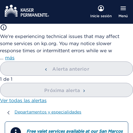
Menú
Inicie sesión
We're experiencing technical issues that may affect
some services on kp.org. You may notice slower
response times or intermittent errors while we w
…
más
Alerta anterior
mostrando
1
de
1
Próxima alerta
Ver todas las alertas
Departamentos y especialidades
Departamentos y especialidades
Free valet services available at our San Marcos