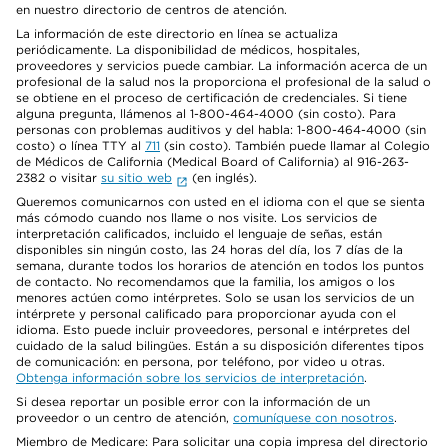
en nuestro directorio de centros de atención.
La información de este directorio en línea se actualiza
periódicamente. La disponibilidad de médicos, hospitales,
proveedores y servicios puede cambiar. La información acerca de un
profesional de la salud nos la proporciona el profesional de la salud o
se obtiene en el proceso de certificación de credenciales. Si tiene
alguna pregunta, llámenos al 1-800-464-4000 (sin costo). Para
personas con problemas auditivos y del habla: 1-800-464-4000 (sin
costo) o línea TTY al
711
(sin costo). También puede llamar al Colegio
de Médicos de California (Medical Board of California) al 916-263-
2382 o visitar
su sitio web
(en inglés).
Queremos comunicarnos con usted en el idioma con el que se sienta
más cómodo cuando nos llame o nos visite. Los servicios de
interpretación calificados, incluido el lenguaje de señas, están
disponibles sin ningún costo, las 24 horas del día, los 7 días de la
semana, durante todos los horarios de atención en todos los puntos
de contacto. No recomendamos que la familia, los amigos o los
menores actúen como intérpretes. Solo se usan los servicios de un
intérprete y personal calificado para proporcionar ayuda con el
idioma. Esto puede incluir proveedores, personal e intérpretes del
cuidado de la salud bilingües. Están a su disposición diferentes tipos
de comunicación: en persona, por teléfono, por video u otras.
Obtenga información sobre los servicios de interpretación
.
Si desea reportar un posible error con la información de un
proveedor o un centro de atención,
comuníquese con nosotros
.
Miembro de Medicare: Para solicitar una copia impresa del directorio