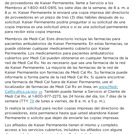
de proveedores de Kaiser Permanente, llame a Servicio a los
Miembros al 1-800-443-0815, los siete días de la semana, de 8 a. m. a
8 p. m. Kaiser Permanente le enviará una copia impresa del directorio
de proveedores en un plazo de tres (3) días hábiles después de su
solicitud. Kaiser Permanente podría preguntar si su solicitud de una
copia impresa es una solicitud única o si es una solicitud permanente
para recibir esta copia impresa.
Miembros de Medi-Cal: Este directorio incluye las farmacias para
pacientes ambulatorios de Kaiser Permanente. En estas farmacias, se
puede obtener cualquier medicamento cubierto por Kaiser
Permanente. Los medicamentos para pacientes ambulatorios
cubiertos por Medi Cal pueden obtenerse en cualquier farmacia de la
red de Medi Cal Rx. No es necesario que sea una farmacia de la red
de Kaiser Permanente. La mayoría de las farmacias de la red de
Kaiser Permanente son farmacias de Medi Cal Rx. Su farmacia puede
informarle si forma parte de la red Medi Cal Rx. Si quiere encontrar
una farmacia de Medi Cal fuera de Kaiser Permanente, use el
localizador de farmacias de Medi Cal Rx en línea, en
www.Medi-
CalRx.dhcs.ca.gov
. También puede llamar a Servicio al Cliente de
Medi Cal Rx, al 1-800-977-2273, las 24 horas del día, los 7 días de la
semana (TTY
711
de lunes a viernes, de 8 a. m. a 5 p. m.).
Si realiza la solicitud para recibir copias impresas del directorio de
proveedores, esta permanece hasta que usted abandone Kaiser
Permanente o solicite que dejen de enviarle las copias impresas.
Los afiliados de Kaiser Permanente tienen el mismo y completo
acceso a los servicios cubiertos, incluidos los afiliados con alguna