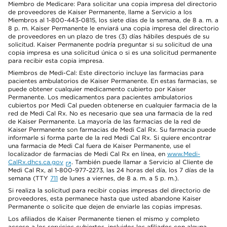
Miembro de Medicare: Para solicitar una copia impresa del directorio
de proveedores de Kaiser Permanente, llame a Servicio a los
Miembros al 1-800-443-0815, los siete días de la semana, de 8 a. m. a
8 p. m. Kaiser Permanente le enviará una copia impresa del directorio
de proveedores en un plazo de tres (3) días hábiles después de su
solicitud. Kaiser Permanente podría preguntar si su solicitud de una
copia impresa es una solicitud única o si es una solicitud permanente
para recibir esta copia impresa.
Miembros de Medi-Cal: Este directorio incluye las farmacias para
pacientes ambulatorios de Kaiser Permanente. En estas farmacias, se
puede obtener cualquier medicamento cubierto por Kaiser
Permanente. Los medicamentos para pacientes ambulatorios
cubiertos por Medi Cal pueden obtenerse en cualquier farmacia de la
red de Medi Cal Rx. No es necesario que sea una farmacia de la red
de Kaiser Permanente. La mayoría de las farmacias de la red de
Kaiser Permanente son farmacias de Medi Cal Rx. Su farmacia puede
informarle si forma parte de la red Medi Cal Rx. Si quiere encontrar
una farmacia de Medi Cal fuera de Kaiser Permanente, use el
localizador de farmacias de Medi Cal Rx en línea, en
www.Medi-
CalRx.dhcs.ca.gov
. También puede llamar a Servicio al Cliente de
Medi Cal Rx, al 1-800-977-2273, las 24 horas del día, los 7 días de la
semana (TTY
711
de lunes a viernes, de 8 a. m. a 5 p. m.).
Si realiza la solicitud para recibir copias impresas del directorio de
proveedores, esta permanece hasta que usted abandone Kaiser
Permanente o solicite que dejen de enviarle las copias impresas.
Los afiliados de Kaiser Permanente tienen el mismo y completo
acceso a los servicios cubiertos, incluidos los afiliados con alguna