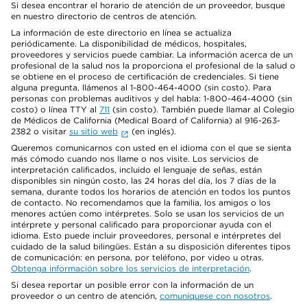
Si desea encontrar el horario de atención de un proveedor, busque
en nuestro directorio de centros de atención.
La información de este directorio en línea se actualiza
periódicamente. La disponibilidad de médicos, hospitales,
proveedores y servicios puede cambiar. La información acerca de un
profesional de la salud nos la proporciona el profesional de la salud o
se obtiene en el proceso de certificación de credenciales. Si tiene
alguna pregunta, llámenos al 1-800-464-4000 (sin costo). Para
personas con problemas auditivos y del habla: 1-800-464-4000 (sin
costo) o línea TTY al
711
(sin costo). También puede llamar al Colegio
de Médicos de California (Medical Board of California) al 916-263-
2382 o visitar
su sitio web
(en inglés).
Queremos comunicarnos con usted en el idioma con el que se sienta
más cómodo cuando nos llame o nos visite. Los servicios de
interpretación calificados, incluido el lenguaje de señas, están
disponibles sin ningún costo, las 24 horas del día, los 7 días de la
semana, durante todos los horarios de atención en todos los puntos
de contacto. No recomendamos que la familia, los amigos o los
menores actúen como intérpretes. Solo se usan los servicios de un
intérprete y personal calificado para proporcionar ayuda con el
idioma. Esto puede incluir proveedores, personal e intérpretes del
cuidado de la salud bilingües. Están a su disposición diferentes tipos
de comunicación: en persona, por teléfono, por video u otras.
Obtenga información sobre los servicios de interpretación
.
Si desea reportar un posible error con la información de un
proveedor o un centro de atención,
comuníquese con nosotros
.