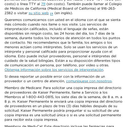
costo) o línea TTY al
711
(sin costo). También puede llamar al Colegio
de Médicos de California (Medical Board of California) al 916-263-
2382 o visitar
su sitio web
(en inglés).
Queremos comunicarnos con usted en el idioma con el que se sienta
más cómodo cuando nos llame o nos visite. Los servicios de
interpretación calificados, incluido el lenguaje de señas, están
disponibles sin ningún costo, las 24 horas del día, los 7 días de la
semana, durante todos los horarios de atención en todos los puntos
de contacto. No recomendamos que la familia, los amigos o los
menores actúen como intérpretes. Solo se usan los servicios de un
intérprete y personal calificado para proporcionar ayuda con el
idioma. Esto puede incluir proveedores, personal e intérpretes del
cuidado de la salud bilingües. Están a su disposición diferentes tipos
de comunicación: en persona, por teléfono, por video u otras.
Obtenga información sobre los servicios de interpretación
.
Si desea reportar un posible error con la información de un
proveedor o un centro de atención,
comuníquese con nosotros
.
Miembro de Medicare: Para solicitar una copia impresa del directorio
de proveedores de Kaiser Permanente, llame a Servicio a los
Miembros al 1-800-443-0815, los siete días de la semana, de 8 a. m. a
8 p. m. Kaiser Permanente le enviará una copia impresa del directorio
de proveedores en un plazo de tres (3) días hábiles después de su
solicitud. Kaiser Permanente podría preguntar si su solicitud de una
copia impresa es una solicitud única o si es una solicitud permanente
para recibir esta copia impresa.
Miembros de Medi-Cal: Este directorio incluye las farmacias para