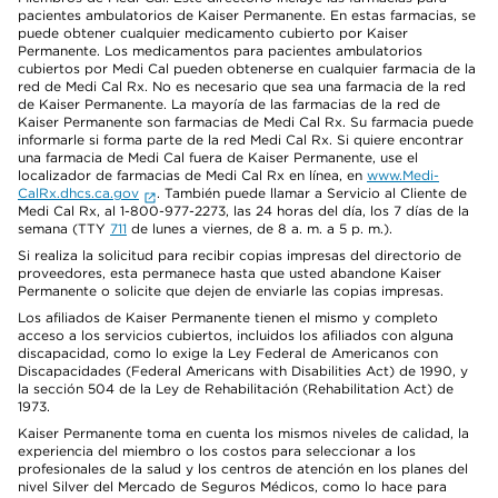
pacientes ambulatorios de Kaiser Permanente. En estas farmacias, se
puede obtener cualquier medicamento cubierto por Kaiser
Permanente. Los medicamentos para pacientes ambulatorios
cubiertos por Medi Cal pueden obtenerse en cualquier farmacia de la
red de Medi Cal Rx. No es necesario que sea una farmacia de la red
de Kaiser Permanente. La mayoría de las farmacias de la red de
Kaiser Permanente son farmacias de Medi Cal Rx. Su farmacia puede
informarle si forma parte de la red Medi Cal Rx. Si quiere encontrar
una farmacia de Medi Cal fuera de Kaiser Permanente, use el
localizador de farmacias de Medi Cal Rx en línea, en
www.Medi-
CalRx.dhcs.ca.gov
. También puede llamar a Servicio al Cliente de
Medi Cal Rx, al 1-800-977-2273, las 24 horas del día, los 7 días de la
semana (TTY
711
de lunes a viernes, de 8 a. m. a 5 p. m.).
Si realiza la solicitud para recibir copias impresas del directorio de
proveedores, esta permanece hasta que usted abandone Kaiser
Permanente o solicite que dejen de enviarle las copias impresas.
Los afiliados de Kaiser Permanente tienen el mismo y completo
acceso a los servicios cubiertos, incluidos los afiliados con alguna
discapacidad, como lo exige la Ley Federal de Americanos con
Discapacidades (Federal Americans with Disabilities Act) de 1990, y
la sección 504 de la Ley de Rehabilitación (Rehabilitation Act) de
1973.
Kaiser Permanente toma en cuenta los mismos niveles de calidad, la
experiencia del miembro o los costos para seleccionar a los
profesionales de la salud y los centros de atención en los planes del
nivel Silver del Mercado de Seguros Médicos, como lo hace para