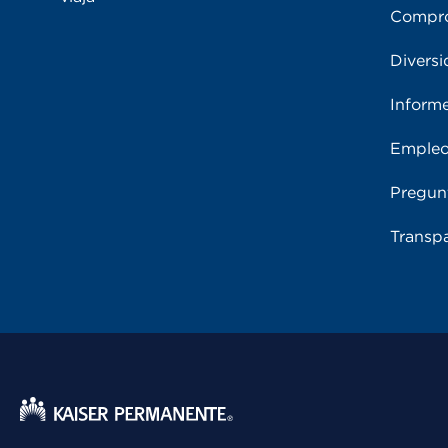
Compro
Diversi
Inform
Emple
Pregun
Transpa