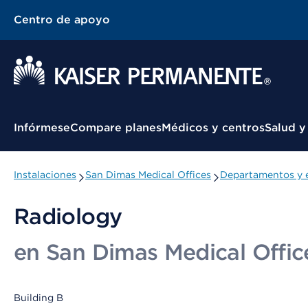
Centro de apoyo
Menú contextual
Infórmese
Compare planes
Médicos y centros
Salud y
Instalaciones
San Dimas Medical Offices
Departamentos y e
Radiology
en San Dimas Medical Offic
Building B