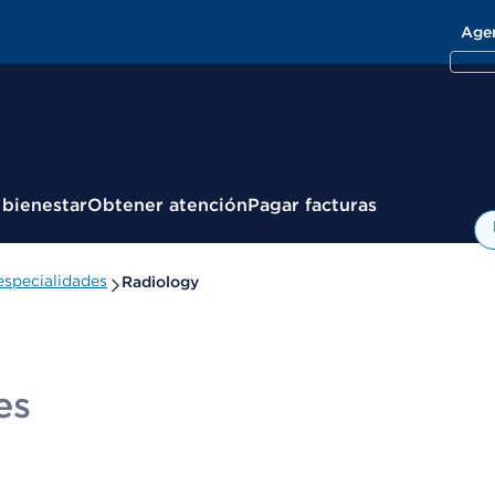
Age
 bienestar
Obtener atención
Pagar facturas
specialidades
Radiology
es