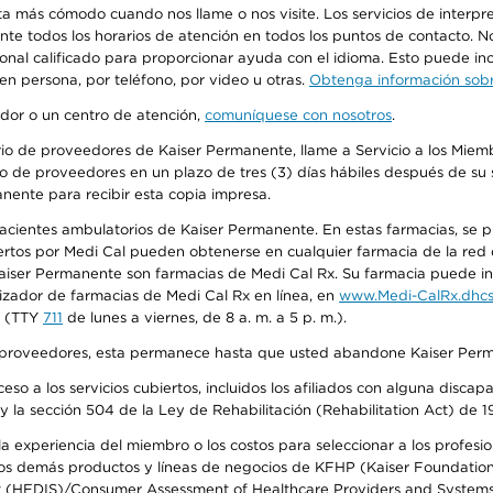
más cómodo cuando nos llame o nos visite. Los servicios de interpreta
urante todos los horarios de atención en todos los puntos de contacto.
sonal calificado para proporcionar ayuda con el idioma. Esto puede inc
 en persona, por teléfono, por video u otras.
Obtenga información sobre
edor o un centro de atención,
comuníquese con nosotros
.
io de proveedores de Kaiser Permanente, llame a Servicio a los Miembr
o de proveedores en un plazo de tres (3) días hábiles después de su s
anente para recibir esta copia impresa.
 pacientes ambulatorios de Kaiser Permanente. En estas farmacias, se
tos por Medi Cal pueden obtenerse en cualquier farmacia de la red d
iser Permanente son farmacias de Medi Cal Rx. Su farmacia puede info
izador de farmacias de Medi Cal Rx en línea, en
www.Medi-CalRx.dhcs
na (TTY
711
de lunes a viernes, de 8 a. m. a 5 p. m.).
o de proveedores, esta permanece hasta que usted abandone Kaiser Perm
so a los servicios cubiertos, incluidos los afiliados con alguna disc
y la sección 504 de la Ley de Rehabilitación (Rehabilitation Act) de 1
 experiencia del miembro o los costos para seleccionar a los profesiona
s demás productos y líneas de negocios de KFHP (Kaiser Foundation He
t (HEDIS)/Consumer Assessment of Healthcare Providers and Systems (