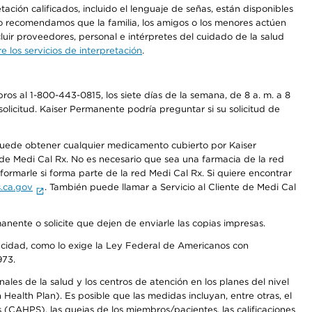
ción calificados, incluido el lenguaje de señas, están disponibles
 No recomendamos que la familia, los amigos o los menores actúen
luir proveedores, personal e intérpretes del cuidado de la salud
 los servicios de interpretación
.
os al 1-800-443-0815, los siete días de la semana, de 8 a. m. a 8
olicitud. Kaiser Permanente podría preguntar si su solicitud de
 puede obtener cualquier medicamento cubierto por Kaiser
e Medi Cal Rx. No es necesario que sea una farmacia de la red
rmarle si forma parte de la red Medi Cal Rx. Si quiere encontrar
.ca.gov
. También puede llamar a Servicio al Cliente de Medi Cal
anente o solicite que dejen de enviarle las copias impresas.
apacidad, como lo exige la Ley Federal de Americanos con
973.
les de la salud y los centros de atención en los planes del nivel
alth Plan). Es posible que las medidas incluyan, entre otras, el
CAHPS), las quejas de los miembros/pacientes, las calificaciones