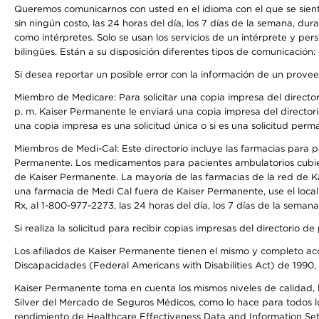
Queremos comunicarnos con usted en el idioma con el que se sienta 
sin ningún costo, las 24 horas del día, los 7 días de la semana, d
como intérpretes. Solo se usan los servicios de un intérprete y per
bilingües. Están a su disposición diferentes tipos de comunicación:
Si desea reportar un posible error con la información de un prove
Miembro de Medicare: Para solicitar una copia impresa del director
p. m. Kaiser Permanente le enviará una copia impresa del directori
una copia impresa es una solicitud única o si es una solicitud perm
Miembros de Medi-Cal: Este directorio incluye las farmacias para
Permanente. Los medicamentos para pacientes ambulatorios cubier
de Kaiser Permanente. La mayoría de las farmacias de la red de Ka
una farmacia de Medi Cal fuera de Kaiser Permanente, use el local
Rx, al 1-800-977-2273, las 24 horas del día, los 7 días de la sema
Si realiza la solicitud para recibir copias impresas del directori
Los afiliados de Kaiser Permanente tienen el mismo y completo acce
Discapacidades (Federal Americans with Disabilities Act) de 1990, 
Kaiser Permanente toma en cuenta los mismos niveles de calidad, la
Silver del Mercado de Seguros Médicos, como lo hace para todos lo
rendimiento de Healthcare Effectiveness Data and Information Se