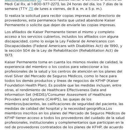
Medi Cal Rx, al 1-800-977-2273, las 24 horas del día, los 7 días de la
semana (TTY
711
de lunes a viernes, de 8 a. m. a 5 p. m.).
Si realiza la solicitud para recibir copias impresas del directorio de
proveedores, esta permanece hasta que usted abandone Kaiser
Permanente o solicite que dejen de enviarle las copias impresas.
Los afiliados de Kaiser Permanente tienen el mismo y completo
acceso a los servicios cubiertos, incluidos los afiliados con alguna
discapacidad, como lo exige la Ley Federal de Americanos con
Discapacidades (Federal Americans with Disabilities Act) de 1990, y
la sección 504 de la Ley de Rehabilitación (Rehabilitation Act) de
1973.
Kaiser Permanente toma en cuenta los mismos niveles de calidad, la
experiencia del miembro o los costos para seleccionar a los
profesionales de la salud y los centros de atención en los planes del
nivel Silver del Mercado de Seguros Médicos, como lo hace para
todos los demás productos y líneas de negocios de KFHP (Kaiser
Foundation Health Plan). Es posible que las medidas incluyan, entre
otras, el rendimiento de Healthcare Effectiveness Data and
Information Set (HEDIS)/Consumer Assessment of Healthcare
Providers and Systems (CAHPS), las quejas de los
miembros/pacientes, las calificaciones de seguridad del paciente, las
medidas de calidad del hospital y la necesidad geográfica.Los
miembros inscritos en los planes del Mercado de Seguros Médicos de
KFHP tienen acceso a todos los proveedores del cuidado de la salud
profesionales, institucionales y complementarios que participan en la
red de proveedores contratados de los planes de KFHP, de acuerdo