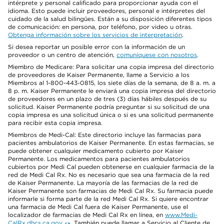
intérprete y personal calificado para proporcionar ayuda con el
idioma. Esto puede incluir proveedores, personal e intérpretes del
cuidado de la salud bilingües. Están a su disposición diferentes tipos
de comunicación: en persona, por teléfono, por video u otras.
Obtenga información sobre los servicios de interpretación
.
Si desea reportar un posible error con la información de un
proveedor o un centro de atención,
comuníquese con nosotros
.
Miembro de Medicare: Para solicitar una copia impresa del directorio
de proveedores de Kaiser Permanente, llame a Servicio a los
Miembros al 1-800-443-0815, los siete días de la semana, de 8 a. m. a
8 p. m. Kaiser Permanente le enviará una copia impresa del directorio
de proveedores en un plazo de tres (3) días hábiles después de su
solicitud. Kaiser Permanente podría preguntar si su solicitud de una
copia impresa es una solicitud única o si es una solicitud permanente
para recibir esta copia impresa.
Miembros de Medi-Cal: Este directorio incluye las farmacias para
pacientes ambulatorios de Kaiser Permanente. En estas farmacias, se
puede obtener cualquier medicamento cubierto por Kaiser
Permanente. Los medicamentos para pacientes ambulatorios
cubiertos por Medi Cal pueden obtenerse en cualquier farmacia de la
red de Medi Cal Rx. No es necesario que sea una farmacia de la red
de Kaiser Permanente. La mayoría de las farmacias de la red de
Kaiser Permanente son farmacias de Medi Cal Rx. Su farmacia puede
informarle si forma parte de la red Medi Cal Rx. Si quiere encontrar
una farmacia de Medi Cal fuera de Kaiser Permanente, use el
localizador de farmacias de Medi Cal Rx en línea, en
www.Medi-
CalRx.dhcs.ca.gov
. También puede llamar a Servicio al Cliente de