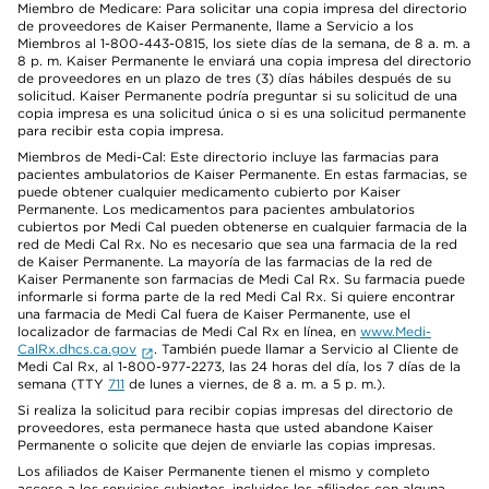
Miembro de Medicare: Para solicitar una copia impresa del directorio
de proveedores de Kaiser Permanente, llame a Servicio a los
Miembros al 1-800-443-0815, los siete días de la semana, de 8 a. m. a
8 p. m. Kaiser Permanente le enviará una copia impresa del directorio
de proveedores en un plazo de tres (3) días hábiles después de su
solicitud. Kaiser Permanente podría preguntar si su solicitud de una
copia impresa es una solicitud única o si es una solicitud permanente
para recibir esta copia impresa.
Miembros de Medi-Cal: Este directorio incluye las farmacias para
pacientes ambulatorios de Kaiser Permanente. En estas farmacias, se
puede obtener cualquier medicamento cubierto por Kaiser
Permanente. Los medicamentos para pacientes ambulatorios
cubiertos por Medi Cal pueden obtenerse en cualquier farmacia de la
red de Medi Cal Rx. No es necesario que sea una farmacia de la red
de Kaiser Permanente. La mayoría de las farmacias de la red de
Kaiser Permanente son farmacias de Medi Cal Rx. Su farmacia puede
informarle si forma parte de la red Medi Cal Rx. Si quiere encontrar
una farmacia de Medi Cal fuera de Kaiser Permanente, use el
localizador de farmacias de Medi Cal Rx en línea, en
www.Medi-
CalRx.dhcs.ca.gov
. También puede llamar a Servicio al Cliente de
Medi Cal Rx, al 1-800-977-2273, las 24 horas del día, los 7 días de la
semana (TTY
711
de lunes a viernes, de 8 a. m. a 5 p. m.).
Si realiza la solicitud para recibir copias impresas del directorio de
proveedores, esta permanece hasta que usted abandone Kaiser
Permanente o solicite que dejen de enviarle las copias impresas.
Los afiliados de Kaiser Permanente tienen el mismo y completo
acceso a los servicios cubiertos, incluidos los afiliados con alguna