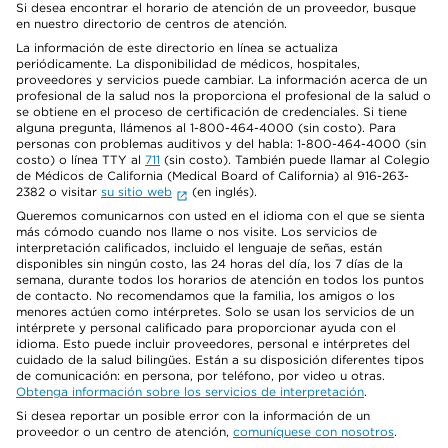
Si desea encontrar el horario de atención de un proveedor, busque
en nuestro directorio de centros de atención.
La información de este directorio en línea se actualiza
periódicamente. La disponibilidad de médicos, hospitales,
proveedores y servicios puede cambiar. La información acerca de un
profesional de la salud nos la proporciona el profesional de la salud o
se obtiene en el proceso de certificación de credenciales. Si tiene
alguna pregunta, llámenos al 1-800-464-4000 (sin costo). Para
personas con problemas auditivos y del habla: 1-800-464-4000 (sin
costo) o línea TTY al
711
(sin costo). También puede llamar al Colegio
de Médicos de California (Medical Board of California) al 916-263-
2382 o visitar
su sitio web
(en inglés).
Queremos comunicarnos con usted en el idioma con el que se sienta
más cómodo cuando nos llame o nos visite. Los servicios de
interpretación calificados, incluido el lenguaje de señas, están
disponibles sin ningún costo, las 24 horas del día, los 7 días de la
semana, durante todos los horarios de atención en todos los puntos
de contacto. No recomendamos que la familia, los amigos o los
menores actúen como intérpretes. Solo se usan los servicios de un
intérprete y personal calificado para proporcionar ayuda con el
idioma. Esto puede incluir proveedores, personal e intérpretes del
cuidado de la salud bilingües. Están a su disposición diferentes tipos
de comunicación: en persona, por teléfono, por video u otras.
Obtenga información sobre los servicios de interpretación
.
Si desea reportar un posible error con la información de un
proveedor o un centro de atención,
comuníquese con nosotros
.