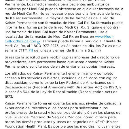
Permanente. Los medicamentos para pacientes ambulatorios
cubiertos por Medi Cal pueden obtenerse en cualquier farmacia de la
red de Medi Cal Rx. No es necesario que sea una farmacia de la red
de Kaiser Permanente. La mayoría de las farmacias de la red de
Kaiser Permanente son farmacias de Medi Cal Rx. Su farmacia puede
informarle si forma parte de la red Medi Cal Rx. Si quiere encontrar
una farmacia de Medi Cal fuera de Kaiser Permanente, use el
localizador de farmacias de Medi Cal Rx en línea, en
www.Medi-
CalRx.dhcs.ca.gov
. También puede llamar a Servicio al Cliente de
Medi Cal Rx, al 1-800-977-2273, las 24 horas del día, los 7 días de la
semana (TTY
711
de lunes a viernes, de 8 a. m. a 5 p. m.).
Si realiza la solicitud para recibir copias impresas del directorio de
proveedores, esta permanece hasta que usted abandone Kaiser
Permanente o solicite que dejen de enviarle las copias impresas.
Los afiliados de Kaiser Permanente tienen el mismo y completo
acceso a los servicios cubiertos, incluidos los afiliados con alguna
discapacidad, como lo exige la Ley Federal de Americanos con
Discapacidades (Federal Americans with Disabilities Act) de 1990, y
la sección 504 de la Ley de Rehabilitación (Rehabilitation Act) de
1973.
Kaiser Permanente toma en cuenta los mismos niveles de calidad, la
experiencia del miembro o los costos para seleccionar a los
profesionales de la salud y los centros de atención en los planes del
nivel Silver del Mercado de Seguros Médicos, como lo hace para
todos los demás productos y líneas de negocios de KFHP (Kaiser
Foundation Health Plan). Es posible que las medidas incluyan, entre