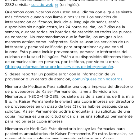
2382 o visitar
su sitio web
(en inglés).
Queremos comunicarnos con usted en el idioma con el que se sienta
más cómodo cuando nos llame o nos visite. Los servicios de
interpretación calificados, incluido el lenguaje de señas, están
disponibles sin ningún costo, las 24 horas del día, los 7 días de la
semana, durante todos los horarios de atención en todos los puntos
de contacto. No recomendamos que la familia, los amigos o los
menores actúen como intérpretes. Solo se usan los servicios de un
intérprete y personal calificado para proporcionar ayuda con el
idioma. Esto puede incluir proveedores, personal e intérpretes del
cuidado de la salud bilingües. Están a su disposición diferentes tipos
de comunicación: en persona, por teléfono, por video u otras.
Obtenga información sobre los servicios de interpretación
.
Si desea reportar un posible error con la información de un
proveedor o un centro de atención,
comuníquese con nosotros
.
Miembro de Medicare: Para solicitar una copia impresa del directorio
de proveedores de Kaiser Permanente, llame a Servicio a los
Miembros al 1-800-443-0815, los siete días de la semana, de 8 a. m. a
8 p. m. Kaiser Permanente le enviará una copia impresa del directorio
de proveedores en un plazo de tres (3) días hábiles después de su
solicitud. Kaiser Permanente podría preguntar si su solicitud de una
copia impresa es una solicitud única o si es una solicitud permanente
para recibir esta copia impresa.
Miembros de Medi-Cal: Este directorio incluye las farmacias para
pacientes ambulatorios de Kaiser Permanente. En estas farmacias, se
puede obtener cualquier medicamento cubierto por Kaiser