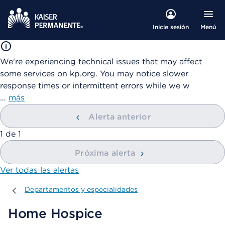
Menú
Inicie sesión
We're experiencing technical issues that may affect
some services on kp.org. You may notice slower
response times or intermittent errors while we w
…
más
Alerta anterior
mostrando
1
de
1
Próxima alerta
Ver todas las alertas
Departamentos y especialidades
Departamentos y especialidades
Home Hospice