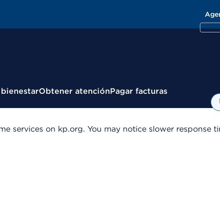
Age
 bienestar
Obtener atención
Pagar facturas
me services on kp.org. You may notice slower response tim