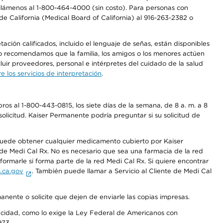
a, llámenos al 1-800-464-4000 (sin costo). Para personas con
e California (Medical Board of California) al 916-263-2382 o
ción calificados, incluido el lenguaje de señas, están disponibles
 No recomendamos que la familia, los amigos o los menores actúen
luir proveedores, personal e intérpretes del cuidado de la salud
 los servicios de interpretación
.
os al 1-800-443-0815, los siete días de la semana, de 8 a. m. a 8
olicitud. Kaiser Permanente podría preguntar si su solicitud de
 puede obtener cualquier medicamento cubierto por Kaiser
e Medi Cal Rx. No es necesario que sea una farmacia de la red
rmarle si forma parte de la red Medi Cal Rx. Si quiere encontrar
.ca.gov
. También puede llamar a Servicio al Cliente de Medi Cal
anente o solicite que dejen de enviarle las copias impresas.
apacidad, como lo exige la Ley Federal de Americanos con
973.