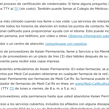
n el proceso de certificación de credenciales. Si tiene alguna pregunt
ea TTY al
711
(sin costo). También puede llamar al Colegio de Médicos d
más cómodo cuando nos llame o nos visite. Los servicios de interpreta
urante todos los horarios de atención en todos los puntos de contacto.
sonal calificado para proporcionar ayuda con el idioma. Esto puede inc
 en persona, por teléfono, por video u otras.
Obtenga información sobre
edor o un centro de atención,
comuníquese con nosotros
.
io de proveedores de Kaiser Permanente, llame a Servicio a los Miembr
o de proveedores en un plazo de tres (3) días hábiles después de su s
anente para recibir esta copia impresa.
 pacientes ambulatorios de Kaiser Permanente. En estas farmacias, se
tos por Medi Cal pueden obtenerse en cualquier farmacia de la red d
iser Permanente son farmacias de Medi Cal Rx. Su farmacia puede info
izador de farmacias de Medi Cal Rx en línea, en
www.Medi-CalRx.dhcs
na (TTY
711
de lunes a viernes, de 8 a. m. a 5 p. m.).
o de proveedores, esta permanece hasta que usted abandone Kaiser Perm
so a los servicios cubiertos, incluidos los afiliados con alguna disc
y la sección 504 de la Ley de Rehabilitación (Rehabilitation Act) de 1