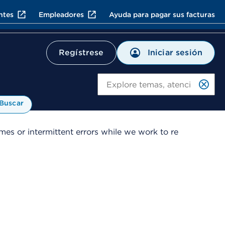
ntes
Empleadores
Ayuda para pagar sus facturas
Iniciar sesión
Regístrese
Bu
Buscar
es or intermittent errors while we work to re