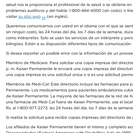
salud nos la proporciona el profesional de la salud o se obtiene e
problemas auditivos y del habla: 1-800-464-4000 (sin costo) o lín
visitar
su sitio web
(en inglés).
Queremos comunicarnos con usted en el idioma con el que se sienta 
sin ningún costo, las 24 horas del día, los 7 días de la semana, d
como intérpretes. Solo se usan los servicios de un intérprete y per
bilingües. Están a su disposición diferentes tipos de comunicación:
Si desea reportar un posible error con la información de un prove
Miembro de Medicare: Para solicitar una copia impresa del director
p. m. Kaiser Permanente le enviará una copia impresa del directori
una copia impresa es una solicitud única o si es una solicitud perm
Miembros de Medi-Cal: Este directorio incluye las farmacias para
Permanente. Los medicamentos para pacientes ambulatorios cubier
de Kaiser Permanente. La mayoría de las farmacias de la red de Ka
una farmacia de Medi Cal fuera de Kaiser Permanente, use el local
Rx, al 1-800-977-2273, las 24 horas del día, los 7 días de la sema
Si realiza la solicitud para recibir copias impresas del directori
Los afiliados de Kaiser Permanente tienen el mismo y completo acce
Discapacidades (Federal Americans with Disabilities Act) de 1990, 