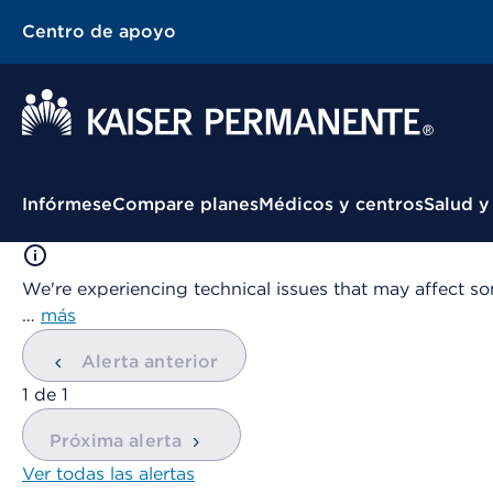
Centro de apoyo
Menú contextual
Infórmese
Compare planes
Médicos y centros
Salud y
We're experiencing technical issues that may affect so
…
más
Alerta anterior
mostrando
1
de
1
Próxima alerta
Ver todas las alertas