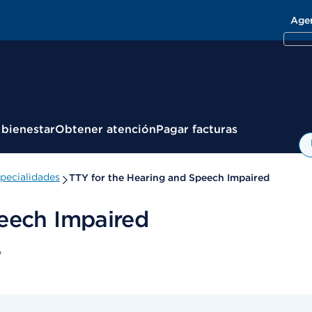
Age
 bienestar
Obtener atención
Pagar facturas
pecialidades
TTY for the Hearing and Speech Impaired
eech Impaired
r