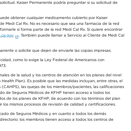
olicitud. Kaiser Permanente podría preguntar si su solicitud de
 puede obtener cualquier medicamento cubierto por Kaiser
e Medi Cal Rx. No es necesario que sea una farmacia de la red
rmarle si forma parte de la red Medi Cal Rx. Si quiere encontrar
.ca.gov
. También puede llamar a Servicio al Cliente de Medi Cal
anente o solicite que dejen de enviarle las copias impresas.
apacidad, como lo exige la Ley Federal de Americanos con
973.
les de la salud y los centros de atención en los planes del nivel
alth Plan). Es posible que las medidas incluyan, entre otras, el
CAHPS), las quejas de los miembros/pacientes, las calificaciones
rcado de Seguros Médicos de KFHP tienen acceso a todos los
dos de los planes de KFHP, de acuerdo con los términos del plan
os mismos procesos de revisión de calidad y certificaciones.
Mercado de Seguros Médicos y en cuanto a todos los demás
irectorio: los miembros tienen acceso a todos los centros de