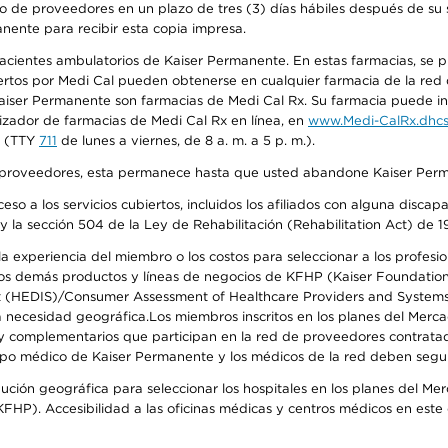
o de proveedores en un plazo de tres (3) días hábiles después de su s
anente para recibir esta copia impresa.
 pacientes ambulatorios de Kaiser Permanente. En estas farmacias, se
tos por Medi Cal pueden obtenerse en cualquier farmacia de la red d
iser Permanente son farmacias de Medi Cal Rx. Su farmacia puede info
izador de farmacias de Medi Cal Rx en línea, en
www.Medi-CalRx.dhcs
na (TTY
711
de lunes a viernes, de 8 a. m. a 5 p. m.).
o de proveedores, esta permanece hasta que usted abandone Kaiser Perm
so a los servicios cubiertos, incluidos los afiliados con alguna disc
y la sección 504 de la Ley de Rehabilitación (Rehabilitation Act) de 1
 experiencia del miembro o los costos para seleccionar a los profesiona
s demás productos y líneas de negocios de KFHP (Kaiser Foundation He
t (HEDIS)/Consumer Assessment of Healthcare Providers and Systems (
 la necesidad geográfica.Los miembros inscritos en los planes del Me
s y complementarios que participan en la red de proveedores contrata
o médico de Kaiser Permanente y los médicos de la red deben seguir l
ribución geográfica para seleccionar los hospitales en los planes del 
HP). Accesibilidad a las oficinas médicas y centros médicos en este d