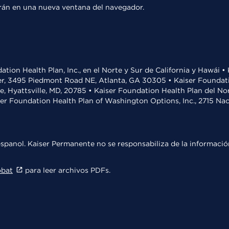
rirán en una nueva ventana del navegador.
ation Health Plan, Inc., en el Norte y Sur de California y Hawái 
r, 3495 Piedmont Road NE, Atlanta, GA 30305 • Kaiser Foundatio
ve, Hyattsville, MD, 20785 • Kaiser Foundation Health Plan del N
ser Foundation Health Plan of Washington Options, Inc., 2715 N
spanol. Kaiser Permanente no se responsabiliza de la información
obat
para leer archivos PDFs.