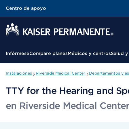
Centro de apoyo
Menú contextual
Infórmese
Compare planes
Médicos y centros
Salud y
Instalaciones
Riverside Medical Center
Departamentos y es
TTY for the Hearing and Sp
en Riverside Medical Cente