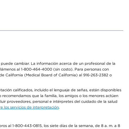
os puede cambiar. La información acerca de un profesional de la
a, llámenos al 1-800-464-4000 (sin costo). Para personas con
e California (Medical Board of California) al 916-263-2382 o
ción calificados, incluido el lenguaje de señas, están disponibles
 No recomendamos que la familia, los amigos o los menores actúen
luir proveedores, personal e intérpretes del cuidado de la salud
 los servicios de interpretación
.
os al 1-800-443-0815, los siete días de la semana, de 8 a. m. a 8