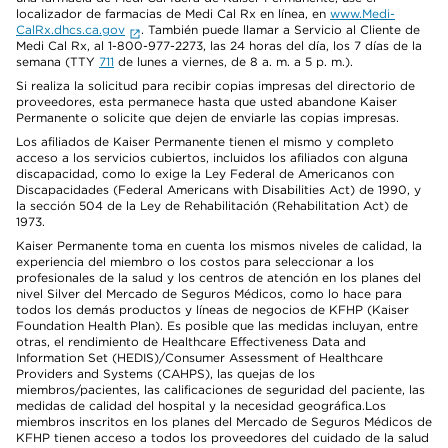
localizador de farmacias de Medi Cal Rx en línea, en
www.Medi-
CalRx.dhcs.ca.gov
. También puede llamar a Servicio al Cliente de
Medi Cal Rx, al 1-800-977-2273, las 24 horas del día, los 7 días de la
semana (TTY
711
de lunes a viernes, de 8 a. m. a 5 p. m.).
Si realiza la solicitud para recibir copias impresas del directorio de
proveedores, esta permanece hasta que usted abandone Kaiser
Permanente o solicite que dejen de enviarle las copias impresas.
Los afiliados de Kaiser Permanente tienen el mismo y completo
acceso a los servicios cubiertos, incluidos los afiliados con alguna
discapacidad, como lo exige la Ley Federal de Americanos con
Discapacidades (Federal Americans with Disabilities Act) de 1990, y
la sección 504 de la Ley de Rehabilitación (Rehabilitation Act) de
1973.
Kaiser Permanente toma en cuenta los mismos niveles de calidad, la
experiencia del miembro o los costos para seleccionar a los
profesionales de la salud y los centros de atención en los planes del
nivel Silver del Mercado de Seguros Médicos, como lo hace para
todos los demás productos y líneas de negocios de KFHP (Kaiser
Foundation Health Plan). Es posible que las medidas incluyan, entre
otras, el rendimiento de Healthcare Effectiveness Data and
Information Set (HEDIS)/Consumer Assessment of Healthcare
Providers and Systems (CAHPS), las quejas de los
miembros/pacientes, las calificaciones de seguridad del paciente, las
medidas de calidad del hospital y la necesidad geográfica.Los
miembros inscritos en los planes del Mercado de Seguros Médicos de
KFHP tienen acceso a todos los proveedores del cuidado de la salud