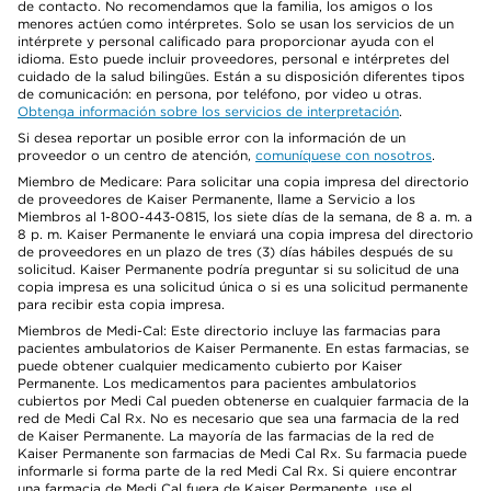
de contacto. No recomendamos que la familia, los amigos o los
menores actúen como intérpretes. Solo se usan los servicios de un
intérprete y personal calificado para proporcionar ayuda con el
idioma. Esto puede incluir proveedores, personal e intérpretes del
cuidado de la salud bilingües. Están a su disposición diferentes tipos
de comunicación: en persona, por teléfono, por video u otras.
Obtenga información sobre los servicios de interpretación
.
Si desea reportar un posible error con la información de un
proveedor o un centro de atención,
comuníquese con nosotros
.
Miembro de Medicare: Para solicitar una copia impresa del directorio
de proveedores de Kaiser Permanente, llame a Servicio a los
Miembros al 1-800-443-0815, los siete días de la semana, de 8 a. m. a
8 p. m. Kaiser Permanente le enviará una copia impresa del directorio
de proveedores en un plazo de tres (3) días hábiles después de su
solicitud. Kaiser Permanente podría preguntar si su solicitud de una
copia impresa es una solicitud única o si es una solicitud permanente
para recibir esta copia impresa.
Miembros de Medi-Cal: Este directorio incluye las farmacias para
pacientes ambulatorios de Kaiser Permanente. En estas farmacias, se
puede obtener cualquier medicamento cubierto por Kaiser
Permanente. Los medicamentos para pacientes ambulatorios
cubiertos por Medi Cal pueden obtenerse en cualquier farmacia de la
red de Medi Cal Rx. No es necesario que sea una farmacia de la red
de Kaiser Permanente. La mayoría de las farmacias de la red de
Kaiser Permanente son farmacias de Medi Cal Rx. Su farmacia puede
informarle si forma parte de la red Medi Cal Rx. Si quiere encontrar
una farmacia de Medi Cal fuera de Kaiser Permanente, use el