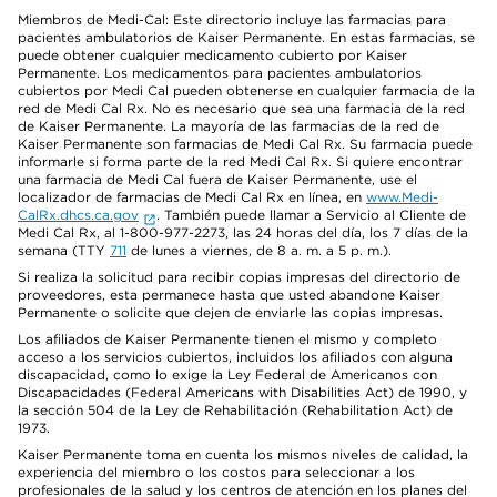
Miembros de Medi-Cal: Este directorio incluye las farmacias para
pacientes ambulatorios de Kaiser Permanente. En estas farmacias, se
puede obtener cualquier medicamento cubierto por Kaiser
Permanente. Los medicamentos para pacientes ambulatorios
cubiertos por Medi Cal pueden obtenerse en cualquier farmacia de la
red de Medi Cal Rx. No es necesario que sea una farmacia de la red
de Kaiser Permanente. La mayoría de las farmacias de la red de
Kaiser Permanente son farmacias de Medi Cal Rx. Su farmacia puede
informarle si forma parte de la red Medi Cal Rx. Si quiere encontrar
una farmacia de Medi Cal fuera de Kaiser Permanente, use el
localizador de farmacias de Medi Cal Rx en línea, en
www.Medi-
CalRx.dhcs.ca.gov
. También puede llamar a Servicio al Cliente de
Medi Cal Rx, al 1-800-977-2273, las 24 horas del día, los 7 días de la
semana (TTY
711
de lunes a viernes, de 8 a. m. a 5 p. m.).
Si realiza la solicitud para recibir copias impresas del directorio de
proveedores, esta permanece hasta que usted abandone Kaiser
Permanente o solicite que dejen de enviarle las copias impresas.
Los afiliados de Kaiser Permanente tienen el mismo y completo
acceso a los servicios cubiertos, incluidos los afiliados con alguna
discapacidad, como lo exige la Ley Federal de Americanos con
Discapacidades (Federal Americans with Disabilities Act) de 1990, y
la sección 504 de la Ley de Rehabilitación (Rehabilitation Act) de
1973.
Kaiser Permanente toma en cuenta los mismos niveles de calidad, la
experiencia del miembro o los costos para seleccionar a los
profesionales de la salud y los centros de atención en los planes del