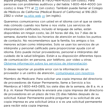
alguna pregunta, llámenos al 1-800-464-4000 (sin costo). Para
personas con problemas auditivos y del habla: 1-800-464-4000 (sin
costo) o línea TTY al
711
(sin costo). También puede llamar al Colegio
de Médicos de California (Medical Board of California) al 916-263-
2382 o visitar
su sitio web
(en inglés).
Queremos comunicarnos con usted en el idioma con el que se sienta
más cómodo cuando nos llame o nos visite. Los servicios de
interpretación calificados, incluido el lenguaje de señas, están
disponibles sin ningún costo, las 24 horas del día, los 7 días de la
semana, durante todos los horarios de atención en todos los puntos
de contacto. No recomendamos que la familia, los amigos o los
menores actúen como intérpretes. Solo se usan los servicios de un
intérprete y personal calificado para proporcionar ayuda con el
idioma. Esto puede incluir proveedores, personal e intérpretes del
cuidado de la salud bilingües. Están a su disposición diferentes tipos
de comunicación: en persona, por teléfono, por video u otras.
Obtenga información sobre los servicios de interpretación
.
Si desea reportar un posible error con la información de un
proveedor o un centro de atención,
comuníquese con nosotros
.
Miembro de Medicare: Para solicitar una copia impresa del directorio
de proveedores de Kaiser Permanente, llame a Servicio a los
Miembros al 1-800-443-0815, los siete días de la semana, de 8 a. m. a
8 p. m. Kaiser Permanente le enviará una copia impresa del directorio
de proveedores en un plazo de tres (3) días hábiles después de su
solicitud. Kaiser Permanente podría preguntar si su solicitud de una
copia impresa es una solicitud única o si es una solicitud permanente
para recibir esta copia impresa.