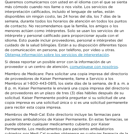
Queremos comunicarnos con usted en el idioma con el que se sienta
más cómodo cuando nos llame o nos visite. Los servicios de
interpretación calificados, incluido el lenguaje de señas, están
disponibles sin ningún costo, las 24 horas del día, los 7 días de la
semana, durante todos los horarios de atención en todos los puntos
de contacto. No recomendamos que la familia, los amigos o los
menores actúen como intérpretes. Solo se usan los servicios de un
intérprete y personal calificado para proporcionar ayuda con el
idioma. Esto puede incluir proveedores, personal e intérpretes del
cuidado de la salud bilingües. Están a su disposición diferentes tipos
de comunicación: en persona, por teléfono, por video u otras.
Obtenga información sobre los servicios de interpretación
.
Si desea reportar un posible error con la información de un
proveedor o un centro de atención,
comuníquese con nosotros
.
Miembro de Medicare: Para solicitar una copia impresa del directorio
de proveedores de Kaiser Permanente, llame a Servicio a los
Miembros al 1-800-443-0815, los siete días de la semana, de 8 a. m. a
8 p. m. Kaiser Permanente le enviará una copia impresa del directorio
de proveedores en un plazo de tres (3) días hábiles después de su
solicitud. Kaiser Permanente podría preguntar si su solicitud de una
copia impresa es una solicitud única o si es una solicitud permanente
para recibir esta copia impresa.
Miembros de Medi-Cal: Este directorio incluye las farmacias para
pacientes ambulatorios de Kaiser Permanente. En estas farmacias, se
puede obtener cualquier medicamento cubierto por Kaiser
Permanente. Los medicamentos para pacientes ambulatorios
cubiertos por Medi Cal pueden obtenerse en cualquier farmacia de la