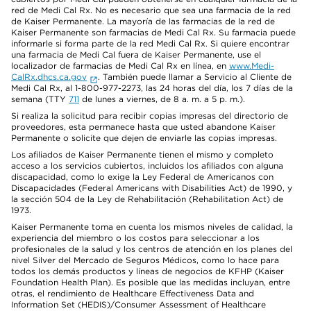
red de Medi Cal Rx. No es necesario que sea una farmacia de la red
de Kaiser Permanente. La mayoría de las farmacias de la red de
Kaiser Permanente son farmacias de Medi Cal Rx. Su farmacia puede
informarle si forma parte de la red Medi Cal Rx. Si quiere encontrar
una farmacia de Medi Cal fuera de Kaiser Permanente, use el
localizador de farmacias de Medi Cal Rx en línea, en
www.Medi-
CalRx.dhcs.ca.gov
. También puede llamar a Servicio al Cliente de
Medi Cal Rx, al 1-800-977-2273, las 24 horas del día, los 7 días de la
semana (TTY
711
de lunes a viernes, de 8 a. m. a 5 p. m.).
Si realiza la solicitud para recibir copias impresas del directorio de
proveedores, esta permanece hasta que usted abandone Kaiser
Permanente o solicite que dejen de enviarle las copias impresas.
Los afiliados de Kaiser Permanente tienen el mismo y completo
acceso a los servicios cubiertos, incluidos los afiliados con alguna
discapacidad, como lo exige la Ley Federal de Americanos con
Discapacidades (Federal Americans with Disabilities Act) de 1990, y
la sección 504 de la Ley de Rehabilitación (Rehabilitation Act) de
1973.
Kaiser Permanente toma en cuenta los mismos niveles de calidad, la
experiencia del miembro o los costos para seleccionar a los
profesionales de la salud y los centros de atención en los planes del
nivel Silver del Mercado de Seguros Médicos, como lo hace para
todos los demás productos y líneas de negocios de KFHP (Kaiser
Foundation Health Plan). Es posible que las medidas incluyan, entre
otras, el rendimiento de Healthcare Effectiveness Data and
Information Set (HEDIS)/Consumer Assessment of Healthcare