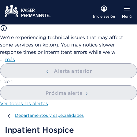
Menú
Inicie sesión
We're experiencing technical issues that may affect
some services on kp.org. You may notice slower
response times or intermittent errors while we w
…
más
Alerta anterior
mostrando
1
de
1
Próxima alerta
Ver todas las alertas
Departamentos y especialidades
Departamentos y especialidades
Inpatient Hospice