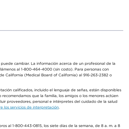
os puede cambiar. La información acerca de un profesional de la
a, llámenos al 1-800-464-4000 (sin costo). Para personas con
e California (Medical Board of California) al 916-263-2382 o
ción calificados, incluido el lenguaje de señas, están disponibles
 No recomendamos que la familia, los amigos o los menores actúen
luir proveedores, personal e intérpretes del cuidado de la salud
 los servicios de interpretación
.
os al 1-800-443-0815, los siete días de la semana, de 8 a. m. a 8