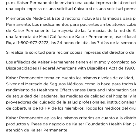
p. m. Kaiser Permanente le enviará una copia impresa del directori
una copia impresa es una solicitud única o si es una solicitud perm
Miembros de Medi-Cal: Este directorio incluye las farmacias para
Permanente. Los medicamentos para pacientes ambulatorios cubier
de Kaiser Permanente. La mayoría de las farmacias de la red de Ka
una farmacia de Medi Cal fuera de Kaiser Permanente, use el local
Rx, al 1-800-977-2273, las 24 horas del día, los 7 días de la sema
Si realiza la solicitud para recibir copias impresas del directori
Los afiliados de Kaiser Permanente tienen el mismo y completo acce
Discapacidades (Federal Americans with Disabilities Act) de 1990, 
Kaiser Permanente toma en cuenta los mismos niveles de calidad, la
Silver del Mercado de Seguros Médicos, como lo hace para todos lo
rendimiento de Healthcare Effectiveness Data and Information Se
de seguridad del paciente, las medidas de calidad del hospital y
proveedores del cuidado de la salud profesionales, institucionale
de cobertura de KFHP de los miembros. Todos los médicos del grup
Kaiser Permanente aplica los mismos criterios en cuanto a la dist
productos y líneas de negocio de Kaiser Foundation Health Plan (KF
atención de Kaiser Permanente.