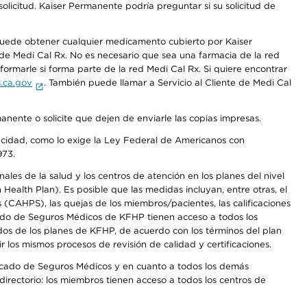
olicitud. Kaiser Permanente podría preguntar si su solicitud de
 puede obtener cualquier medicamento cubierto por Kaiser
e Medi Cal Rx. No es necesario que sea una farmacia de la red
rmarle si forma parte de la red Medi Cal Rx. Si quiere encontrar
.ca.gov
. También puede llamar a Servicio al Cliente de Medi Cal
anente o solicite que dejen de enviarle las copias impresas.
apacidad, como lo exige la Ley Federal de Americanos con
973.
les de la salud y los centros de atención en los planes del nivel
alth Plan). Es posible que las medidas incluyan, entre otras, el
CAHPS), las quejas de los miembros/pacientes, las calificaciones
rcado de Seguros Médicos de KFHP tienen acceso a todos los
dos de los planes de KFHP, de acuerdo con los términos del plan
os mismos procesos de revisión de calidad y certificaciones.
Mercado de Seguros Médicos y en cuanto a todos los demás
irectorio: los miembros tienen acceso a todos los centros de