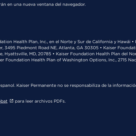
rirán en una nueva ventana del navegador.
ation Health Plan, Inc., en el Norte y Sur de California y Hawái 
r, 3495 Piedmont Road NE, Atlanta, GA 30305 • Kaiser Foundatio
ve, Hyattsville, MD, 20785 • Kaiser Foundation Health Plan del N
ser Foundation Health Plan of Washington Options, Inc., 2715 N
spanol. Kaiser Permanente no se responsabiliza de la información
obat
para leer archivos PDFs.