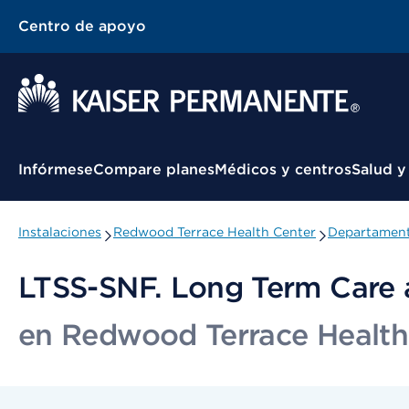
Centro de apoyo
Menú contextual
Infórmese
Compare planes
Médicos y centros
Salud y
Instalaciones
Redwood Terrace Health Center
Departament
LTSS-SNF. Long Term Care 
en Redwood Terrace Health