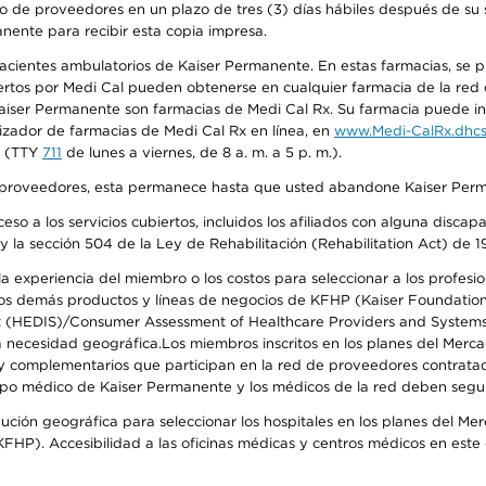
o de proveedores en un plazo de tres (3) días hábiles después de su s
anente para recibir esta copia impresa.
 pacientes ambulatorios de Kaiser Permanente. En estas farmacias, se
tos por Medi Cal pueden obtenerse en cualquier farmacia de la red d
iser Permanente son farmacias de Medi Cal Rx. Su farmacia puede info
izador de farmacias de Medi Cal Rx en línea, en
www.Medi-CalRx.dhcs
na (TTY
711
de lunes a viernes, de 8 a. m. a 5 p. m.).
o de proveedores, esta permanece hasta que usted abandone Kaiser Perm
so a los servicios cubiertos, incluidos los afiliados con alguna disc
y la sección 504 de la Ley de Rehabilitación (Rehabilitation Act) de 1
 experiencia del miembro o los costos para seleccionar a los profesiona
s demás productos y líneas de negocios de KFHP (Kaiser Foundation He
t (HEDIS)/Consumer Assessment of Healthcare Providers and Systems (
 la necesidad geográfica.Los miembros inscritos en los planes del Me
s y complementarios que participan en la red de proveedores contrata
o médico de Kaiser Permanente y los médicos de la red deben seguir l
ribución geográfica para seleccionar los hospitales en los planes del 
HP). Accesibilidad a las oficinas médicas y centros médicos en este d