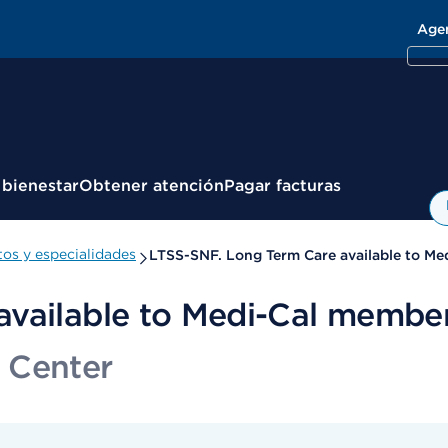
Age
 bienestar
Obtener atención
Pagar facturas
os y especialidades
LTSS-SNF. Long Term Care available to Me
available to Medi-Cal member
 Center