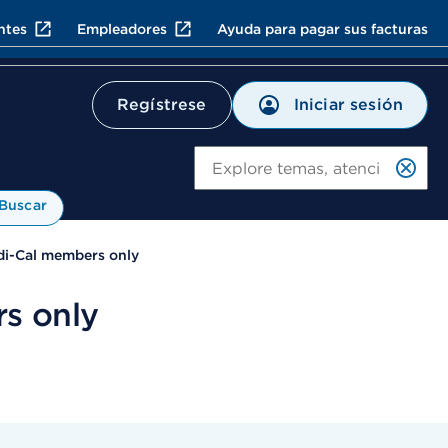
ntes
Empleadores
Ayuda para pagar sus facturas
Iniciar sesión
Regístrese
Bu
Buscar
di-Cal members only
s only