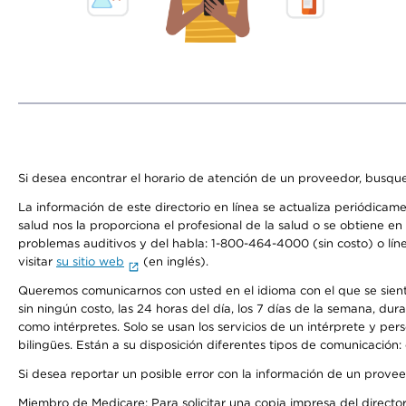
Si desea encontrar el horario de atención de un proveedor, busque
La información de este directorio en línea se actualiza periódicam
salud nos la proporciona el profesional de la salud o se obtiene e
problemas auditivos y del habla: 1-800-464-4000 (sin costo) o lín
visitar
su sitio web
(en inglés).
Queremos comunicarnos con usted en el idioma con el que se sienta 
sin ningún costo, las 24 horas del día, los 7 días de la semana, d
como intérpretes. Solo se usan los servicios de un intérprete y per
bilingües. Están a su disposición diferentes tipos de comunicación:
Si desea reportar un posible error con la información de un prove
Miembro de Medicare: Para solicitar una copia impresa del director