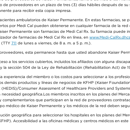
o de proveedores en un plazo de tres (3) días hábiles después de su s
anente para recibir esta copia impresa.
 pacientes ambulatorios de Kaiser Permanente. En estas farmacias, se
tos por Medi Cal pueden obtenerse en cualquier farmacia de la red d
iser Permanente son farmacias de Medi Cal Rx. Su farmacia puede info
izador de farmacias de Medi Cal Rx en línea, en
www.Medi-CalRx.dhcs
na (TTY
711
de lunes a viernes, de 8 a. m. a 5 p. m.).
o de proveedores, esta permanece hasta que usted abandone Kaiser Perm
so a los servicios cubiertos, incluidos los afiliados con alguna disc
y la sección 504 de la Ley de Rehabilitación (Rehabilitation Act) de 1
 experiencia del miembro o los costos para seleccionar a los profesiona
s demás productos y líneas de negocios de KFHP (Kaiser Foundation He
t (HEDIS)/Consumer Assessment of Healthcare Providers and Systems (
 la necesidad geográfica.Los miembros inscritos en los planes del Me
s y complementarios que participan en la red de proveedores contrata
o médico de Kaiser Permanente y los médicos de la red deben seguir l
ribución geográfica para seleccionar los hospitales en los planes del 
HP). Accesibilidad a las oficinas médicas y centros médicos en este d