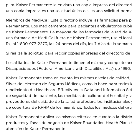
p. m. Kaiser Permanente le enviará una copia impresa del directori
una copia impresa es una solicitud única o si es una solicitud perm
Miembros de Medi-Cal: Este directorio incluye las farmacias para
Permanente. Los medicamentos para pacientes ambulatorios cubier
de Kaiser Permanente. La mayoría de las farmacias de la red de Ka
una farmacia de Medi Cal fuera de Kaiser Permanente, use el local
Rx, al 1-800-977-2273, las 24 horas del día, los 7 días de la sema
Si realiza la solicitud para recibir copias impresas del directori
Los afiliados de Kaiser Permanente tienen el mismo y completo acce
Discapacidades (Federal Americans with Disabilities Act) de 1990, 
Kaiser Permanente toma en cuenta los mismos niveles de calidad, la
Silver del Mercado de Seguros Médicos, como lo hace para todos lo
rendimiento de Healthcare Effectiveness Data and Information Se
de seguridad del paciente, las medidas de calidad del hospital y
proveedores del cuidado de la salud profesionales, institucionale
de cobertura de KFHP de los miembros. Todos los médicos del grup
Kaiser Permanente aplica los mismos criterios en cuanto a la dist
productos y líneas de negocio de Kaiser Foundation Health Plan (KF
atención de Kaiser Permanente.