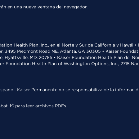
rirán en una nueva ventana del navegador.
ation Health Plan, Inc., en el Norte y Sur de California y Hawái 
r, 3495 Piedmont Road NE, Atlanta, GA 30305 • Kaiser Foundatio
ve, Hyattsville, MD, 20785 • Kaiser Foundation Health Plan del N
ser Foundation Health Plan of Washington Options, Inc., 2715 N
spanol. Kaiser Permanente no se responsabiliza de la información
obat
para leer archivos PDFs.