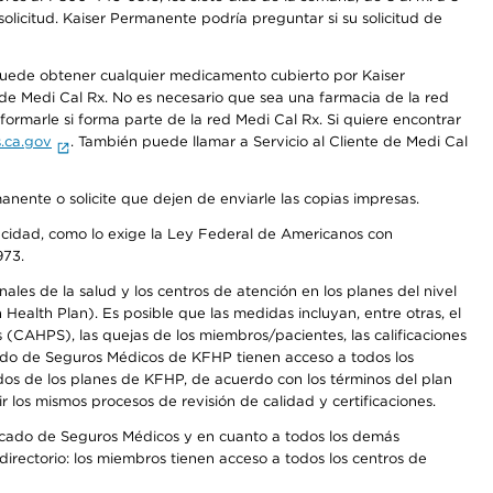
olicitud. Kaiser Permanente podría preguntar si su solicitud de
 puede obtener cualquier medicamento cubierto por Kaiser
e Medi Cal Rx. No es necesario que sea una farmacia de la red
rmarle si forma parte de la red Medi Cal Rx. Si quiere encontrar
.ca.gov
. También puede llamar a Servicio al Cliente de Medi Cal
anente o solicite que dejen de enviarle las copias impresas.
apacidad, como lo exige la Ley Federal de Americanos con
973.
les de la salud y los centros de atención en los planes del nivel
alth Plan). Es posible que las medidas incluyan, entre otras, el
CAHPS), las quejas de los miembros/pacientes, las calificaciones
rcado de Seguros Médicos de KFHP tienen acceso a todos los
dos de los planes de KFHP, de acuerdo con los términos del plan
os mismos procesos de revisión de calidad y certificaciones.
Mercado de Seguros Médicos y en cuanto a todos los demás
irectorio: los miembros tienen acceso a todos los centros de