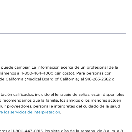
os puede cambiar. La información acerca de un profesional de la
a, llámenos al 1-800-464-4000 (sin costo). Para personas con
e California (Medical Board of California) al 916-263-2382 o
ción calificados, incluido el lenguaje de señas, están disponibles
 No recomendamos que la familia, los amigos o los menores actúen
luir proveedores, personal e intérpretes del cuidado de la salud
 los servicios de interpretación
.
os al 1-800-443-0815, los siete días de la semana, de 8 a. m. a 8