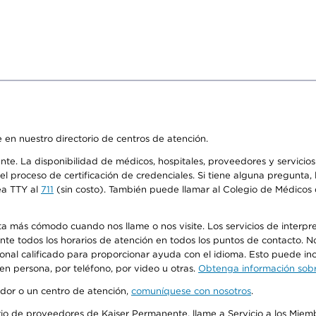
 en nuestro directorio de centros de atención.
ente. La disponibilidad de médicos, hospitales, proveedores y servici
n el proceso de certificación de credenciales. Si tiene alguna pregunt
ea TTY al
711
(sin costo). También puede llamar al Colegio de Médicos d
más cómodo cuando nos llame o nos visite. Los servicios de interpreta
urante todos los horarios de atención en todos los puntos de contacto.
sonal calificado para proporcionar ayuda con el idioma. Esto puede inc
 en persona, por teléfono, por video u otras.
Obtenga información sobre
edor o un centro de atención,
comuníquese con nosotros
.
io de proveedores de Kaiser Permanente, llame a Servicio a los Miembr