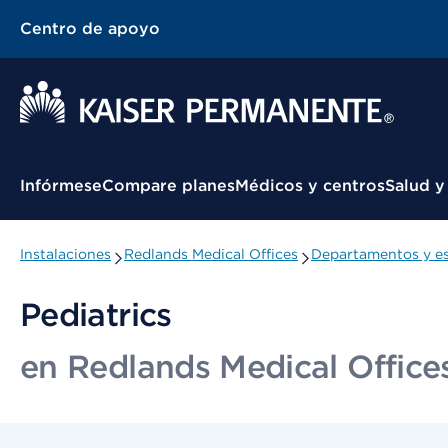
Centro de apoyo
Menú contextual
Infórmese
Compare planes
Médicos y centros
Salud y
Instalaciones
Redlands Medical Offices
Departamentos y es
Pediatrics
en Redlands Medical Office