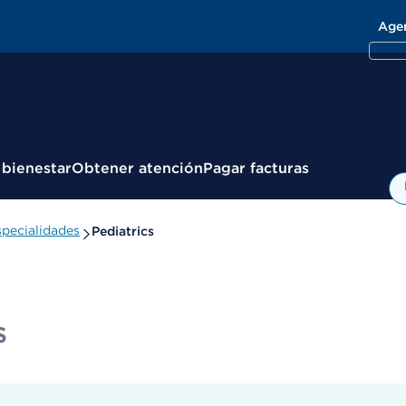
Age
 bienestar
Obtener atención
Pagar facturas
pecialidades
Pediatrics
s