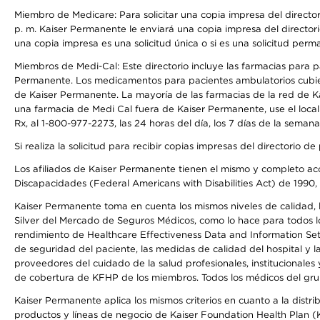
Miembro de Medicare: Para solicitar una copia impresa del director
p. m. Kaiser Permanente le enviará una copia impresa del directori
una copia impresa es una solicitud única o si es una solicitud perm
Miembros de Medi-Cal: Este directorio incluye las farmacias para
Permanente. Los medicamentos para pacientes ambulatorios cubier
de Kaiser Permanente. La mayoría de las farmacias de la red de Ka
una farmacia de Medi Cal fuera de Kaiser Permanente, use el local
Rx, al 1-800-977-2273, las 24 horas del día, los 7 días de la sema
Si realiza la solicitud para recibir copias impresas del directori
Los afiliados de Kaiser Permanente tienen el mismo y completo acce
Discapacidades (Federal Americans with Disabilities Act) de 1990, 
Kaiser Permanente toma en cuenta los mismos niveles de calidad, la
Silver del Mercado de Seguros Médicos, como lo hace para todos lo
rendimiento de Healthcare Effectiveness Data and Information Se
de seguridad del paciente, las medidas de calidad del hospital y
proveedores del cuidado de la salud profesionales, institucionale
de cobertura de KFHP de los miembros. Todos los médicos del grup
Kaiser Permanente aplica los mismos criterios en cuanto a la dist
productos y líneas de negocio de Kaiser Foundation Health Plan (KF