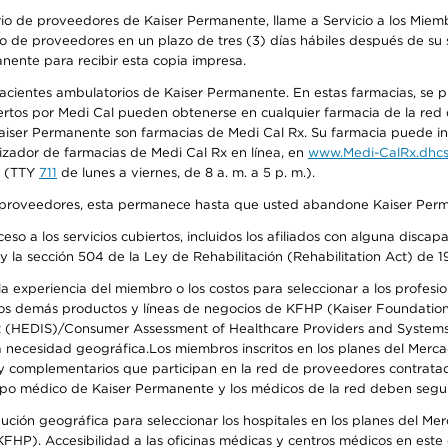
io de proveedores de Kaiser Permanente, llame a Servicio a los Miembr
o de proveedores en un plazo de tres (3) días hábiles después de su s
anente para recibir esta copia impresa.
 pacientes ambulatorios de Kaiser Permanente. En estas farmacias, se
tos por Medi Cal pueden obtenerse en cualquier farmacia de la red d
iser Permanente son farmacias de Medi Cal Rx. Su farmacia puede info
izador de farmacias de Medi Cal Rx en línea, en
www.Medi-CalRx.dhcs
na (TTY
711
de lunes a viernes, de 8 a. m. a 5 p. m.).
o de proveedores, esta permanece hasta que usted abandone Kaiser Perm
so a los servicios cubiertos, incluidos los afiliados con alguna disc
y la sección 504 de la Ley de Rehabilitación (Rehabilitation Act) de 1
 experiencia del miembro o los costos para seleccionar a los profesiona
s demás productos y líneas de negocios de KFHP (Kaiser Foundation He
t (HEDIS)/Consumer Assessment of Healthcare Providers and Systems (
 la necesidad geográfica.Los miembros inscritos en los planes del Me
s y complementarios que participan en la red de proveedores contrata
o médico de Kaiser Permanente y los médicos de la red deben seguir l
ribución geográfica para seleccionar los hospitales en los planes del 
HP). Accesibilidad a las oficinas médicas y centros médicos en este d