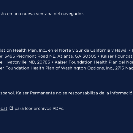
rirán en una nueva ventana del navegador.
ation Health Plan, Inc., en el Norte y Sur de California y Hawái 
r, 3495 Piedmont Road NE, Atlanta, GA 30305 • Kaiser Foundatio
ve, Hyattsville, MD, 20785 • Kaiser Foundation Health Plan del N
ser Foundation Health Plan of Washington Options, Inc., 2715 N
spanol. Kaiser Permanente no se responsabiliza de la información
obat
para leer archivos PDFs.