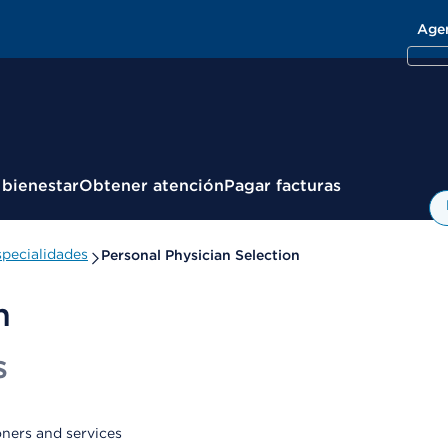
Age
 bienestar
Obtener atención
Pagar facturas
pecialidades
Personal Physician Selection
n
s
oners and services