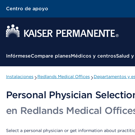
Centro de apoyo
Menú contextual
Infórmese
Compare planes
Médicos y centros
Salud y
Instalaciones
Redlands Medical Offices
Departamentos y es
Personal Physician Selectio
en Redlands Medical Office
Select a personal physician or get information about practiti