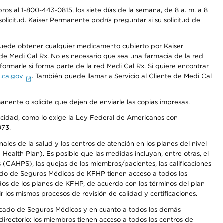
os al 1-800-443-0815, los siete días de la semana, de 8 a. m. a 8
olicitud. Kaiser Permanente podría preguntar si su solicitud de
 puede obtener cualquier medicamento cubierto por Kaiser
e Medi Cal Rx. No es necesario que sea una farmacia de la red
rmarle si forma parte de la red Medi Cal Rx. Si quiere encontrar
.ca.gov
. También puede llamar a Servicio al Cliente de Medi Cal
anente o solicite que dejen de enviarle las copias impresas.
apacidad, como lo exige la Ley Federal de Americanos con
973.
les de la salud y los centros de atención en los planes del nivel
alth Plan). Es posible que las medidas incluyan, entre otras, el
CAHPS), las quejas de los miembros/pacientes, las calificaciones
rcado de Seguros Médicos de KFHP tienen acceso a todos los
dos de los planes de KFHP, de acuerdo con los términos del plan
os mismos procesos de revisión de calidad y certificaciones.
Mercado de Seguros Médicos y en cuanto a todos los demás
irectorio: los miembros tienen acceso a todos los centros de