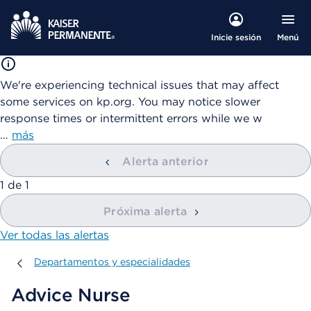
Menú
Inicie sesión
We're experiencing technical issues that may affect
some services on kp.org. You may notice slower
response times or intermittent errors while we w
…
más
Alerta anterior
mostrando
1
de
1
Próxima alerta
Ver todas las alertas
Departamentos y especialidades
Departamentos y especialidades
Advice Nurse