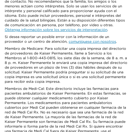
de contacto. No recomendamos que la familia, los amigos o los
menores actúen como intérpretes. Solo se usan los servicios de un
intérprete y personal calificado para proporcionar ayuda con el
idioma. Esto puede incluir proveedores, personal e intérpretes del
cuidado de la salud bilingües. Están a su disposición diferentes tipos
de comunicación: en persona, por teléfono, por video u otras.
Obtenga información sobre los servicios de interpretación
.
Si desea reportar un posible error con la información de un
proveedor o un centro de atención,
comuníquese con nosotros
.
Miembro de Medicare: Para solicitar una copia impresa del directorio
de proveedores de Kaiser Permanente, llame a Servicio a los
Miembros al 1-800-443-0815, los siete días de la semana, de 8 a. m. a
8 p. m. Kaiser Permanente le enviará una copia impresa del directorio
de proveedores en un plazo de tres (3) días hábiles después de su
solicitud. Kaiser Permanente podría preguntar si su solicitud de una
copia impresa es una solicitud única o si es una solicitud permanente
para recibir esta copia impresa.
Miembros de Medi-Cal: Este directorio incluye las farmacias para
pacientes ambulatorios de Kaiser Permanente. En estas farmacias, se
puede obtener cualquier medicamento cubierto por Kaiser
Permanente. Los medicamentos para pacientes ambulatorios
cubiertos por Medi Cal pueden obtenerse en cualquier farmacia de la
red de Medi Cal Rx. No es necesario que sea una farmacia de la red
de Kaiser Permanente. La mayoría de las farmacias de la red de
Kaiser Permanente son farmacias de Medi Cal Rx. Su farmacia puede
informarle si forma parte de la red Medi Cal Rx. Si quiere encontrar
una farmacia de Medi Cal fuera de Kaiser Permanente, use el