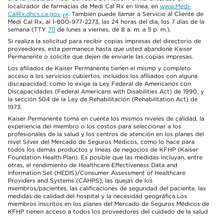
localizador de farmacias de Medi Cal Rx en línea, en
www.Medi-
CalRx.dhcs.ca.gov
. También puede llamar a Servicio al Cliente de
Medi Cal Rx, al 1-800-977-2273, las 24 horas del día, los 7 días de la
semana (TTY
711
de lunes a viernes, de 8 a. m. a 5 p. m.).
Si realiza la solicitud para recibir copias impresas del directorio de
proveedores, esta permanece hasta que usted abandone Kaiser
Permanente o solicite que dejen de enviarle las copias impresas.
Los afiliados de Kaiser Permanente tienen el mismo y completo
acceso a los servicios cubiertos, incluidos los afiliados con alguna
discapacidad, como lo exige la Ley Federal de Americanos con
Discapacidades (Federal Americans with Disabilities Act) de 1990, y
la sección 504 de la Ley de Rehabilitación (Rehabilitation Act) de
1973.
Kaiser Permanente toma en cuenta los mismos niveles de calidad, la
experiencia del miembro o los costos para seleccionar a los
profesionales de la salud y los centros de atención en los planes del
nivel Silver del Mercado de Seguros Médicos, como lo hace para
todos los demás productos y líneas de negocios de KFHP (Kaiser
Foundation Health Plan). Es posible que las medidas incluyan, entre
otras, el rendimiento de Healthcare Effectiveness Data and
Information Set (HEDIS)/Consumer Assessment of Healthcare
Providers and Systems (CAHPS), las quejas de los
miembros/pacientes, las calificaciones de seguridad del paciente, las
medidas de calidad del hospital y la necesidad geográfica.Los
miembros inscritos en los planes del Mercado de Seguros Médicos de
KFHP tienen acceso a todos los proveedores del cuidado de la salud