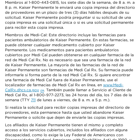
Miembros al 1-800-443-0815, los siete días de la semana, de 8 a. m. a
8 p. m. Kaiser Permanente le enviará una copia impresa del directorio
de proveedores en un plazo de tres (3) días hábiles después de su
solicitud. Kaiser Permanente podría preguntar si su solicitud de una
copia impresa es una solicitud única o si es una solicitud permanente
para recibir esta copia impresa.
Miembros de Medi-Cal: Este directorio incluye las farmacias para
pacientes ambulatorios de Kaiser Permanente. En estas farmacias, se
puede obtener cualquier medicamento cubierto por Kaiser
Permanente. Los medicamentos para pacientes ambulatorios
cubiertos por Medi Cal pueden obtenerse en cualquier farmacia de la
red de Medi Cal Rx. No es necesario que sea una farmacia de la red
de Kaiser Permanente. La mayoría de las farmacias de la red de
Kaiser Permanente son farmacias de Medi Cal Rx. Su farmacia puede
informarle si forma parte de la red Medi Cal Rx. Si quiere encontrar
una farmacia de Medi Cal fuera de Kaiser Permanente, use el
localizador de farmacias de Medi Cal Rx en línea, en
www.Medi-
CalRx.dhcs.ca.gov
. También puede llamar a Servicio al Cliente de
Medi Cal Rx, al 1-800-977-2273, las 24 horas del día, los 7 días de la
semana (TTY
711
de lunes a viernes, de 8 a. m. a 5 p. m.).
Si realiza la solicitud para recibir copias impresas del directorio de
proveedores, esta permanece hasta que usted abandone Kaiser
Permanente o solicite que dejen de enviarle las copias impresas.
Los afiliados de Kaiser Permanente tienen el mismo y completo
acceso a los servicios cubiertos, incluidos los afiliados con alguna
discapacidad, como lo exige la Ley Federal de Americanos con
Discapacidades (Federal Americans with Disabilities Act) de 1990, y