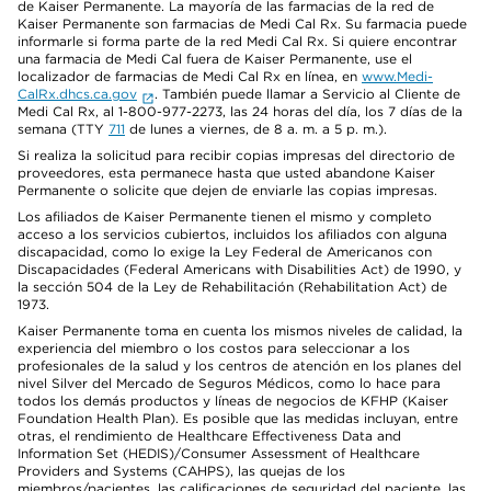
de Kaiser Permanente. La mayoría de las farmacias de la red de
Kaiser Permanente son farmacias de Medi Cal Rx. Su farmacia puede
informarle si forma parte de la red Medi Cal Rx. Si quiere encontrar
una farmacia de Medi Cal fuera de Kaiser Permanente, use el
localizador de farmacias de Medi Cal Rx en línea, en
www.Medi-
CalRx.dhcs.ca.gov
. También puede llamar a Servicio al Cliente de
Medi Cal Rx, al 1-800-977-2273, las 24 horas del día, los 7 días de la
semana (TTY
711
de lunes a viernes, de 8 a. m. a 5 p. m.).
Si realiza la solicitud para recibir copias impresas del directorio de
proveedores, esta permanece hasta que usted abandone Kaiser
Permanente o solicite que dejen de enviarle las copias impresas.
Los afiliados de Kaiser Permanente tienen el mismo y completo
acceso a los servicios cubiertos, incluidos los afiliados con alguna
discapacidad, como lo exige la Ley Federal de Americanos con
Discapacidades (Federal Americans with Disabilities Act) de 1990, y
la sección 504 de la Ley de Rehabilitación (Rehabilitation Act) de
1973.
Kaiser Permanente toma en cuenta los mismos niveles de calidad, la
experiencia del miembro o los costos para seleccionar a los
profesionales de la salud y los centros de atención en los planes del
nivel Silver del Mercado de Seguros Médicos, como lo hace para
todos los demás productos y líneas de negocios de KFHP (Kaiser
Foundation Health Plan). Es posible que las medidas incluyan, entre
otras, el rendimiento de Healthcare Effectiveness Data and
Information Set (HEDIS)/Consumer Assessment of Healthcare
Providers and Systems (CAHPS), las quejas de los
miembros/pacientes, las calificaciones de seguridad del paciente, las