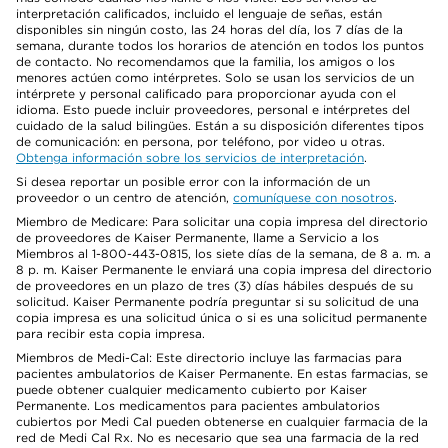
interpretación calificados, incluido el lenguaje de señas, están
disponibles sin ningún costo, las 24 horas del día, los 7 días de la
semana, durante todos los horarios de atención en todos los puntos
de contacto. No recomendamos que la familia, los amigos o los
menores actúen como intérpretes. Solo se usan los servicios de un
intérprete y personal calificado para proporcionar ayuda con el
idioma. Esto puede incluir proveedores, personal e intérpretes del
cuidado de la salud bilingües. Están a su disposición diferentes tipos
de comunicación: en persona, por teléfono, por video u otras.
Obtenga información sobre los servicios de interpretación
.
Si desea reportar un posible error con la información de un
proveedor o un centro de atención,
comuníquese con nosotros
.
Miembro de Medicare: Para solicitar una copia impresa del directorio
de proveedores de Kaiser Permanente, llame a Servicio a los
Miembros al 1-800-443-0815, los siete días de la semana, de 8 a. m. a
8 p. m. Kaiser Permanente le enviará una copia impresa del directorio
de proveedores en un plazo de tres (3) días hábiles después de su
solicitud. Kaiser Permanente podría preguntar si su solicitud de una
copia impresa es una solicitud única o si es una solicitud permanente
para recibir esta copia impresa.
Miembros de Medi-Cal: Este directorio incluye las farmacias para
pacientes ambulatorios de Kaiser Permanente. En estas farmacias, se
puede obtener cualquier medicamento cubierto por Kaiser
Permanente. Los medicamentos para pacientes ambulatorios
cubiertos por Medi Cal pueden obtenerse en cualquier farmacia de la
red de Medi Cal Rx. No es necesario que sea una farmacia de la red