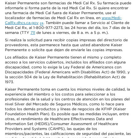
Kaiser Permanente son farmacias de Medi Cal Rx. Su farmacia puede
informarle si forma parte de la red Medi Cal Rx. Si quiere encontrar
una farmacia de Medi Cal fuera de Kaiser Permanente, use el
localizador de farmacias de Medi Cal Rx en línea, en
www.Medi-
CalRx.dhcs.ca.gov
. También puede llamar a Servicio al Cliente de
Medi Cal Rx, al 1-800-977-2273, las 24 horas del día, los 7 días de la
semana (TTY
711
de lunes a viernes, de 8 a. m. a 5 p. m.).
Si realiza la solicitud para recibir copias impresas del directorio de
proveedores, esta permanece hasta que usted abandone Kaiser
Permanente o solicite que dejen de enviarle las copias impresas.
Los afiliados de Kaiser Permanente tienen el mismo y completo
acceso a los servicios cubiertos, incluidos los afiliados con alguna
discapacidad, como lo exige la Ley Federal de Americanos con
Discapacidades (Federal Americans with Disabilities Act) de 1990, y
la sección 504 de la Ley de Rehabilitación (Rehabilitation Act) de
1973.
Kaiser Permanente toma en cuenta los mismos niveles de calidad, la
experiencia del miembro o los costos para seleccionar a los
profesionales de la salud y los centros de atención en los planes del
nivel Silver del Mercado de Seguros Médicos, como lo hace para
todos los demás productos y líneas de negocios de KFHP (Kaiser
Foundation Health Plan). Es posible que las medidas incluyan, entre
otras, el rendimiento de Healthcare Effectiveness Data and
Information Set (HEDIS)/Consumer Assessment of Healthcare
Providers and Systems (CAHPS), las quejas de los
miembros/pacientes, las calificaciones de seguridad del paciente, las