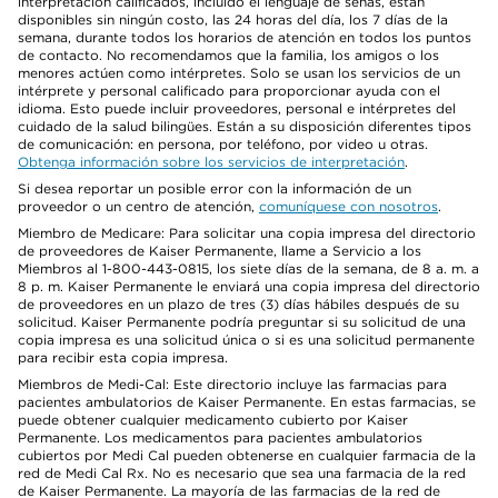
interpretación calificados, incluido el lenguaje de señas, están
disponibles sin ningún costo, las 24 horas del día, los 7 días de la
semana, durante todos los horarios de atención en todos los puntos
de contacto. No recomendamos que la familia, los amigos o los
menores actúen como intérpretes. Solo se usan los servicios de un
intérprete y personal calificado para proporcionar ayuda con el
idioma. Esto puede incluir proveedores, personal e intérpretes del
cuidado de la salud bilingües. Están a su disposición diferentes tipos
de comunicación: en persona, por teléfono, por video u otras.
Obtenga información sobre los servicios de interpretación
.
Si desea reportar un posible error con la información de un
proveedor o un centro de atención,
comuníquese con nosotros
.
Miembro de Medicare: Para solicitar una copia impresa del directorio
de proveedores de Kaiser Permanente, llame a Servicio a los
Miembros al 1-800-443-0815, los siete días de la semana, de 8 a. m. a
8 p. m. Kaiser Permanente le enviará una copia impresa del directorio
de proveedores en un plazo de tres (3) días hábiles después de su
solicitud. Kaiser Permanente podría preguntar si su solicitud de una
copia impresa es una solicitud única o si es una solicitud permanente
para recibir esta copia impresa.
Miembros de Medi-Cal: Este directorio incluye las farmacias para
pacientes ambulatorios de Kaiser Permanente. En estas farmacias, se
puede obtener cualquier medicamento cubierto por Kaiser
Permanente. Los medicamentos para pacientes ambulatorios
cubiertos por Medi Cal pueden obtenerse en cualquier farmacia de la
red de Medi Cal Rx. No es necesario que sea una farmacia de la red
de Kaiser Permanente. La mayoría de las farmacias de la red de