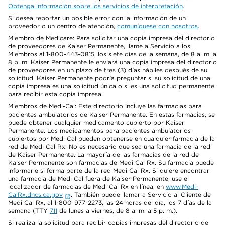
Obtenga información sobre los servicios de interpretación
.
Si desea reportar un posible error con la información de un
proveedor o un centro de atención,
comuníquese con nosotros
.
Miembro de Medicare: Para solicitar una copia impresa del directorio
de proveedores de Kaiser Permanente, llame a Servicio a los
Miembros al 1-800-443-0815, los siete días de la semana, de 8 a. m. a
8 p. m. Kaiser Permanente le enviará una copia impresa del directorio
de proveedores en un plazo de tres (3) días hábiles después de su
solicitud. Kaiser Permanente podría preguntar si su solicitud de una
copia impresa es una solicitud única o si es una solicitud permanente
para recibir esta copia impresa.
Miembros de Medi-Cal: Este directorio incluye las farmacias para
pacientes ambulatorios de Kaiser Permanente. En estas farmacias, se
puede obtener cualquier medicamento cubierto por Kaiser
Permanente. Los medicamentos para pacientes ambulatorios
cubiertos por Medi Cal pueden obtenerse en cualquier farmacia de la
red de Medi Cal Rx. No es necesario que sea una farmacia de la red
de Kaiser Permanente. La mayoría de las farmacias de la red de
Kaiser Permanente son farmacias de Medi Cal Rx. Su farmacia puede
informarle si forma parte de la red Medi Cal Rx. Si quiere encontrar
una farmacia de Medi Cal fuera de Kaiser Permanente, use el
localizador de farmacias de Medi Cal Rx en línea, en
www.Medi-
CalRx.dhcs.ca.gov
. También puede llamar a Servicio al Cliente de
Medi Cal Rx, al 1-800-977-2273, las 24 horas del día, los 7 días de la
semana (TTY
711
de lunes a viernes, de 8 a. m. a 5 p. m.).
Si realiza la solicitud para recibir copias impresas del directorio de