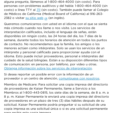
alguna pregunta, llámenos al 1-800-464-4000 (sin costo). Para
personas con problemas auditivos y del habla: 1-800-464-4000 (sin
costo) o línea TTY al
711
(sin costo). También puede llamar al Colegio
de Médicos de California (Medical Board of California) al 916-263-
2382 o visitar
su sitio web
(en inglés).
Queremos comunicarnos con usted en el idioma con el que se sienta
más cómodo cuando nos llame o nos visite. Los servicios de
interpretación calificados, incluido el lenguaje de señas, están
disponibles sin ningún costo, las 24 horas del día, los 7 días de la
semana, durante todos los horarios de atención en todos los puntos
de contacto. No recomendamos que la familia, los amigos o los
menores actúen como intérpretes. Solo se usan los servicios de un
intérprete y personal calificado para proporcionar ayuda con el
idioma. Esto puede incluir proveedores, personal e intérpretes del
cuidado de la salud bilingües. Están a su disposición diferentes tipos
de comunicación: en persona, por teléfono, por video u otras.
Obtenga información sobre los servicios de interpretación
.
Si desea reportar un posible error con la información de un
proveedor o un centro de atención,
comuníquese con nosotros
.
Miembro de Medicare: Para solicitar una copia impresa del directorio
de proveedores de Kaiser Permanente, llame a Servicio a los
Miembros al 1-800-443-0815, los siete días de la semana, de 8 a. m. a
8 p. m. Kaiser Permanente le enviará una copia impresa del directorio
de proveedores en un plazo de tres (3) días hábiles después de su
solicitud. Kaiser Permanente podría preguntar si su solicitud de una
copia impresa es una solicitud única o si es una solicitud permanente
para recibir esta copia impresa.