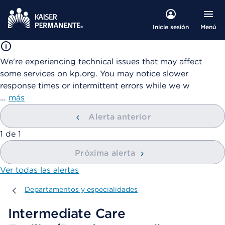
Menú
Inicie sesión
We're experiencing technical issues that may affect
some services on kp.org. You may notice slower
response times or intermittent errors while we w
…
más
Alerta anterior
mostrando
1
de
1
Próxima alerta
Ver todas las alertas
Departamentos y especialidades
Departamentos y especialidades
Intermediate Care