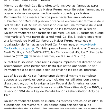
Miembros de Medi-Cal: Este directorio incluye las farmacias para
pacientes ambulatorios de Kaiser Permanente. En estas farmacias, se
puede obtener cualquier medicamento cubierto por Kaiser
Permanente. Los medicamentos para pacientes ambulatorios
cubiertos por Medi Cal pueden obtenerse en cualquier farmacia de la
red de Medi Cal Rx. No es necesario que sea una farmacia de la red
de Kaiser Permanente. La mayoría de las farmacias de la red de
Kaiser Permanente son farmacias de Medi Cal Rx. Su farmacia puede
informarle si forma parte de la red Medi Cal Rx. Si quiere encontrar
una farmacia de Medi Cal fuera de Kaiser Permanente, use el
localizador de farmacias de Medi Cal Rx en línea, en
www.Medi-
CalRx.dhcs.ca.gov
. También puede llamar a Servicio al Cliente de
Medi Cal Rx, al 1-800-977-2273, las 24 horas del día, los 7 días de la
semana (TTY
711
de lunes a viernes, de 8 a. m. a 5 p. m.).
Si realiza la solicitud para recibir copias impresas del directorio de
proveedores, esta permanece hasta que usted abandone Kaiser
Permanente o solicite que dejen de enviarle las copias impresas.
Los afiliados de Kaiser Permanente tienen el mismo y completo
acceso a los servicios cubiertos, incluidos los afiliados con alguna
discapacidad, como lo exige la Ley Federal de Americanos con
Discapacidades (Federal Americans with Disabilities Act) de 1990, y
la sección 504 de la Ley de Rehabilitación (Rehabilitation Act) de
1973.
Kaiser Permanente toma en cuenta los mismos niveles de calidad, la
experiencia del miembro o los costos para seleccionar a los
profesionales de la salud y los centros de atención en los planes del