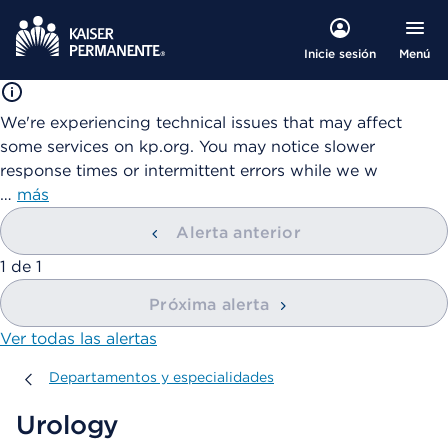
Menú
Inicie sesión
We're experiencing technical issues that may affect
some services on kp.org. You may notice slower
response times or intermittent errors while we w
…
más
Alerta anterior
mostrando
1
de
1
Próxima alerta
Ver todas las alertas
Departamentos y especialidades
Departamentos y especialidades
Urology