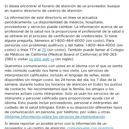
Si desea encontrar el horario de atención de un proveedor, busque
en nuestro directorio de centros de atención.
La información de este directorio en línea se actualiza
periódicamente. La disponibilidad de médicos, hospitales,
proveedores y servicios puede cambiar. La información acerca de un
profesional de la salud nos la proporciona el profesional de la salud o
se obtiene en el proceso de certificación de credenciales. Si tiene
alguna pregunta, llámenos al 1-800-464-4000 (sin costo). Para
personas con problemas auditivos y del habla: 1-800-464-4000 (sin
costo) o línea TTY al
711
(sin costo). También puede llamar al Colegio
de Médicos de California (Medical Board of California) al 916-263-
2382 o visitar
su sitio web
(en inglés).
Queremos comunicarnos con usted en el idioma con el que se sienta
más cómodo cuando nos llame o nos visite. Los servicios de
interpretación calificados, incluido el lenguaje de señas, están
disponibles sin ningún costo, las 24 horas del día, los 7 días de la
semana, durante todos los horarios de atención en todos los puntos
de contacto. No recomendamos que la familia, los amigos o los
menores actúen como intérpretes. Solo se usan los servicios de un
intérprete y personal calificado para proporcionar ayuda con el
idioma. Esto puede incluir proveedores, personal e intérpretes del
cuidado de la salud bilingües. Están a su disposición diferentes tipos
de comunicación: en persona, por teléfono, por video u otras.
Obtenga información sobre los servicios de interpretación
.
Si desea reportar un posible error con la información de un
proveedor o un centro de atención,
comuníquese con nosotros
.