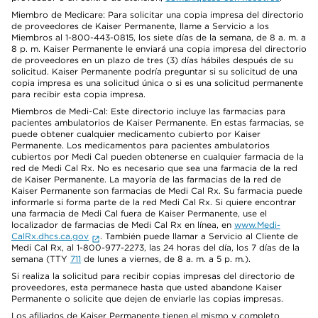
Miembro de Medicare: Para solicitar una copia impresa del directorio
de proveedores de Kaiser Permanente, llame a Servicio a los
Miembros al 1-800-443-0815, los siete días de la semana, de 8 a. m. a
8 p. m. Kaiser Permanente le enviará una copia impresa del directorio
de proveedores en un plazo de tres (3) días hábiles después de su
solicitud. Kaiser Permanente podría preguntar si su solicitud de una
copia impresa es una solicitud única o si es una solicitud permanente
para recibir esta copia impresa.
Miembros de Medi-Cal: Este directorio incluye las farmacias para
pacientes ambulatorios de Kaiser Permanente. En estas farmacias, se
puede obtener cualquier medicamento cubierto por Kaiser
Permanente. Los medicamentos para pacientes ambulatorios
cubiertos por Medi Cal pueden obtenerse en cualquier farmacia de la
red de Medi Cal Rx. No es necesario que sea una farmacia de la red
de Kaiser Permanente. La mayoría de las farmacias de la red de
Kaiser Permanente son farmacias de Medi Cal Rx. Su farmacia puede
informarle si forma parte de la red Medi Cal Rx. Si quiere encontrar
una farmacia de Medi Cal fuera de Kaiser Permanente, use el
localizador de farmacias de Medi Cal Rx en línea, en
www.Medi-
CalRx.dhcs.ca.gov
. También puede llamar a Servicio al Cliente de
Medi Cal Rx, al 1-800-977-2273, las 24 horas del día, los 7 días de la
semana (TTY
711
de lunes a viernes, de 8 a. m. a 5 p. m.).
Si realiza la solicitud para recibir copias impresas del directorio de
proveedores, esta permanece hasta que usted abandone Kaiser
Permanente o solicite que dejen de enviarle las copias impresas.
Los afiliados de Kaiser Permanente tienen el mismo y completo