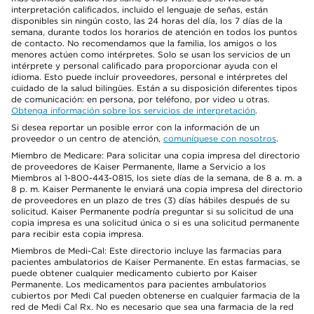
interpretación calificados, incluido el lenguaje de señas, están
disponibles sin ningún costo, las 24 horas del día, los 7 días de la
semana, durante todos los horarios de atención en todos los puntos
de contacto. No recomendamos que la familia, los amigos o los
menores actúen como intérpretes. Solo se usan los servicios de un
intérprete y personal calificado para proporcionar ayuda con el
idioma. Esto puede incluir proveedores, personal e intérpretes del
cuidado de la salud bilingües. Están a su disposición diferentes tipos
de comunicación: en persona, por teléfono, por video u otras.
Obtenga información sobre los servicios de interpretación
.
Si desea reportar un posible error con la información de un
proveedor o un centro de atención,
comuníquese con nosotros
.
Miembro de Medicare: Para solicitar una copia impresa del directorio
de proveedores de Kaiser Permanente, llame a Servicio a los
Miembros al 1-800-443-0815, los siete días de la semana, de 8 a. m. a
8 p. m. Kaiser Permanente le enviará una copia impresa del directorio
de proveedores en un plazo de tres (3) días hábiles después de su
solicitud. Kaiser Permanente podría preguntar si su solicitud de una
copia impresa es una solicitud única o si es una solicitud permanente
para recibir esta copia impresa.
Miembros de Medi-Cal: Este directorio incluye las farmacias para
pacientes ambulatorios de Kaiser Permanente. En estas farmacias, se
puede obtener cualquier medicamento cubierto por Kaiser
Permanente. Los medicamentos para pacientes ambulatorios
cubiertos por Medi Cal pueden obtenerse en cualquier farmacia de la
red de Medi Cal Rx. No es necesario que sea una farmacia de la red