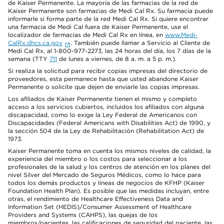
de Kaiser Permanente. La mayoría de las farmacias de la red de
Kaiser Permanente son farmacias de Medi Cal Rx. Su farmacia puede
informarle si forma parte de la red Medi Cal Rx. Si quiere encontrar
una farmacia de Medi Cal fuera de Kaiser Permanente, use el
localizador de farmacias de Medi Cal Rx en línea, en
www.Medi-
CalRx.dhcs.ca.gov
. También puede llamar a Servicio al Cliente de
Medi Cal Rx, al 1-800-977-2273, las 24 horas del día, los 7 días de la
semana (TTY
711
de lunes a viernes, de 8 a. m. a 5 p. m.).
Si realiza la solicitud para recibir copias impresas del directorio de
proveedores, esta permanece hasta que usted abandone Kaiser
Permanente o solicite que dejen de enviarle las copias impresas.
Los afiliados de Kaiser Permanente tienen el mismo y completo
acceso a los servicios cubiertos, incluidos los afiliados con alguna
discapacidad, como lo exige la Ley Federal de Americanos con
Discapacidades (Federal Americans with Disabilities Act) de 1990, y
la sección 504 de la Ley de Rehabilitación (Rehabilitation Act) de
1973.
Kaiser Permanente toma en cuenta los mismos niveles de calidad, la
experiencia del miembro o los costos para seleccionar a los
profesionales de la salud y los centros de atención en los planes del
nivel Silver del Mercado de Seguros Médicos, como lo hace para
todos los demás productos y líneas de negocios de KFHP (Kaiser
Foundation Health Plan). Es posible que las medidas incluyan, entre
otras, el rendimiento de Healthcare Effectiveness Data and
Information Set (HEDIS)/Consumer Assessment of Healthcare
Providers and Systems (CAHPS), las quejas de los
miembros/pacientes, las calificaciones de seguridad del paciente, las