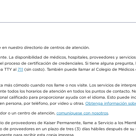
 en nuestro directorio de centros de atención.
ente. La disponibilidad de médicos, hospitales, proveedores y servici
n el proceso de certificación de credenciales. Si tiene alguna pregunt
ea TTY al
711
(sin costo). También puede llamar al Colegio de Médicos d
más cómodo cuando nos llame o nos visite. Los servicios de interpreta
urante todos los horarios de atención en todos los puntos de contacto.
sonal calificado para proporcionar ayuda con el idioma. Esto puede inc
 en persona, por teléfono, por video u otras.
Obtenga información sobre
edor o un centro de atención,
comuníquese con nosotros
.
io de proveedores de Kaiser Permanente, llame a Servicio a los Miembr
o de proveedores en un plazo de tres (3) días hábiles después de su s
anente para recibir esta copia impresa.