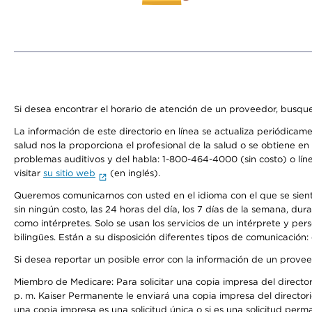
Si desea encontrar el horario de atención de un proveedor, busque
La información de este directorio en línea se actualiza periódicam
salud nos la proporciona el profesional de la salud o se obtiene e
problemas auditivos y del habla: 1-800-464-4000 (sin costo) o lín
visitar
su sitio web
(en inglés).
Queremos comunicarnos con usted en el idioma con el que se sienta 
sin ningún costo, las 24 horas del día, los 7 días de la semana, d
como intérpretes. Solo se usan los servicios de un intérprete y per
bilingües. Están a su disposición diferentes tipos de comunicación:
Si desea reportar un posible error con la información de un prove
Miembro de Medicare: Para solicitar una copia impresa del director
p. m. Kaiser Permanente le enviará una copia impresa del directori
una copia impresa es una solicitud única o si es una solicitud perm