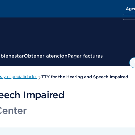
Age
 bienestar
Obtener atención
Pagar facturas
 y especialidades
TTY for the Hearing and Speech Impaired
eech Impaired
Center