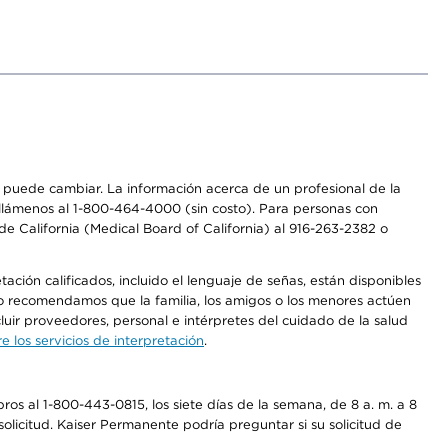
os puede cambiar. La información acerca de un profesional de la
a, llámenos al 1-800-464-4000 (sin costo). Para personas con
e California (Medical Board of California) al 916-263-2382 o
ción calificados, incluido el lenguaje de señas, están disponibles
 No recomendamos que la familia, los amigos o los menores actúen
luir proveedores, personal e intérpretes del cuidado de la salud
 los servicios de interpretación
.
os al 1-800-443-0815, los siete días de la semana, de 8 a. m. a 8
olicitud. Kaiser Permanente podría preguntar si su solicitud de