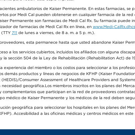
 pacientes ambulatorios de Kaiser Permanente. En estas farmacias, se
tos por Medi Cal pueden obtenerse en cualquier farmacia de la red d
iser Permanente son farmacias de Medi Cal Rx. Su farmacia puede info
izador de farmacias de Medi Cal Rx en línea, en
www.Medi-CalRx.dhcs
na (TTY
711
de lunes a viernes, de 8 a. m. a 5 p. m.).
o de proveedores, esta permanece hasta que usted abandone Kaiser Perm
so a los servicios cubiertos, incluidos los afiliados con alguna disc
y la sección 504 de la Ley de Rehabilitación (Rehabilitation Act) de 1
 experiencia del miembro o los costos para seleccionar a los profesiona
s demás productos y líneas de negocios de KFHP (Kaiser Foundation He
t (HEDIS)/Consumer Assessment of Healthcare Providers and Systems (
 la necesidad geográfica.Los miembros inscritos en los planes del Me
s y complementarios que participan en la red de proveedores contrata
o médico de Kaiser Permanente y los médicos de la red deben seguir l
ribución geográfica para seleccionar los hospitales en los planes del 
HP). Accesibilidad a las oficinas médicas y centros médicos en este d