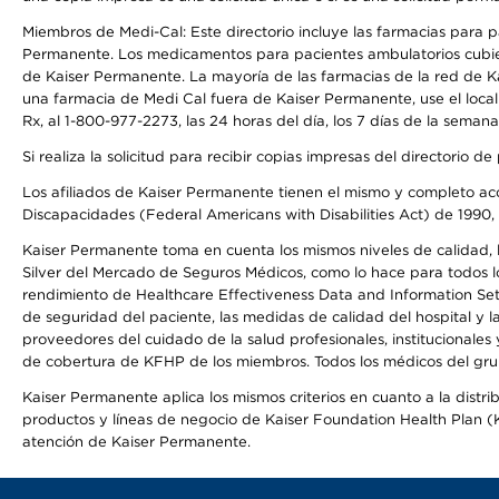
Miembros de Medi-Cal: Este directorio incluye las farmacias para
Permanente. Los medicamentos para pacientes ambulatorios cubier
de Kaiser Permanente. La mayoría de las farmacias de la red de Ka
una farmacia de Medi Cal fuera de Kaiser Permanente, use el local
Rx, al 1-800-977-2273, las 24 horas del día, los 7 días de la sema
Si realiza la solicitud para recibir copias impresas del directori
Los afiliados de Kaiser Permanente tienen el mismo y completo acce
Discapacidades (Federal Americans with Disabilities Act) de 1990, 
Kaiser Permanente toma en cuenta los mismos niveles de calidad, la
Silver del Mercado de Seguros Médicos, como lo hace para todos lo
rendimiento de Healthcare Effectiveness Data and Information Se
de seguridad del paciente, las medidas de calidad del hospital y
proveedores del cuidado de la salud profesionales, institucionale
de cobertura de KFHP de los miembros. Todos los médicos del grup
Kaiser Permanente aplica los mismos criterios en cuanto a la dist
productos y líneas de negocio de Kaiser Foundation Health Plan (KF
atención de Kaiser Permanente.