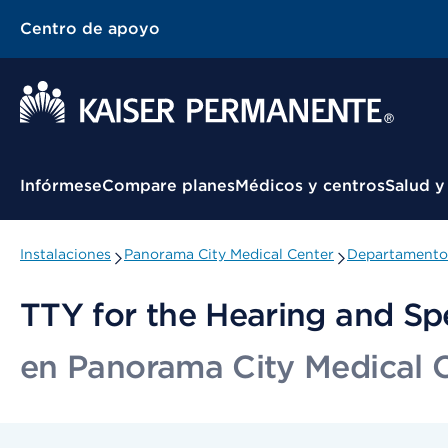
Centro de apoyo
Menú contextual
Infórmese
Compare planes
Médicos y centros
Salud y
Instalaciones
Panorama City Medical Center
Departamentos
TTY for the Hearing and Sp
en Panorama City Medical 