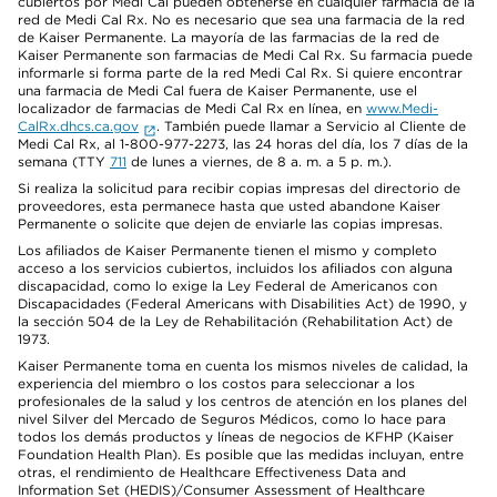
cubiertos por Medi Cal pueden obtenerse en cualquier farmacia de la
red de Medi Cal Rx. No es necesario que sea una farmacia de la red
de Kaiser Permanente. La mayoría de las farmacias de la red de
Kaiser Permanente son farmacias de Medi Cal Rx. Su farmacia puede
informarle si forma parte de la red Medi Cal Rx. Si quiere encontrar
una farmacia de Medi Cal fuera de Kaiser Permanente, use el
localizador de farmacias de Medi Cal Rx en línea, en
www.Medi-
CalRx.dhcs.ca.gov
. También puede llamar a Servicio al Cliente de
Medi Cal Rx, al 1-800-977-2273, las 24 horas del día, los 7 días de la
semana (TTY
711
de lunes a viernes, de 8 a. m. a 5 p. m.).
Si realiza la solicitud para recibir copias impresas del directorio de
proveedores, esta permanece hasta que usted abandone Kaiser
Permanente o solicite que dejen de enviarle las copias impresas.
Los afiliados de Kaiser Permanente tienen el mismo y completo
acceso a los servicios cubiertos, incluidos los afiliados con alguna
discapacidad, como lo exige la Ley Federal de Americanos con
Discapacidades (Federal Americans with Disabilities Act) de 1990, y
la sección 504 de la Ley de Rehabilitación (Rehabilitation Act) de
1973.
Kaiser Permanente toma en cuenta los mismos niveles de calidad, la
experiencia del miembro o los costos para seleccionar a los
profesionales de la salud y los centros de atención en los planes del
nivel Silver del Mercado de Seguros Médicos, como lo hace para
todos los demás productos y líneas de negocios de KFHP (Kaiser
Foundation Health Plan). Es posible que las medidas incluyan, entre
otras, el rendimiento de Healthcare Effectiveness Data and
Information Set (HEDIS)/Consumer Assessment of Healthcare