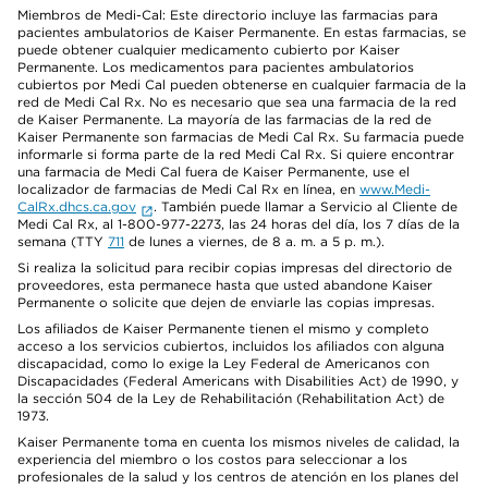
Miembros de Medi-Cal: Este directorio incluye las farmacias para
pacientes ambulatorios de Kaiser Permanente. En estas farmacias, se
puede obtener cualquier medicamento cubierto por Kaiser
Permanente. Los medicamentos para pacientes ambulatorios
cubiertos por Medi Cal pueden obtenerse en cualquier farmacia de la
red de Medi Cal Rx. No es necesario que sea una farmacia de la red
de Kaiser Permanente. La mayoría de las farmacias de la red de
Kaiser Permanente son farmacias de Medi Cal Rx. Su farmacia puede
informarle si forma parte de la red Medi Cal Rx. Si quiere encontrar
una farmacia de Medi Cal fuera de Kaiser Permanente, use el
localizador de farmacias de Medi Cal Rx en línea, en
www.Medi-
CalRx.dhcs.ca.gov
. También puede llamar a Servicio al Cliente de
Medi Cal Rx, al 1-800-977-2273, las 24 horas del día, los 7 días de la
semana (TTY
711
de lunes a viernes, de 8 a. m. a 5 p. m.).
Si realiza la solicitud para recibir copias impresas del directorio de
proveedores, esta permanece hasta que usted abandone Kaiser
Permanente o solicite que dejen de enviarle las copias impresas.
Los afiliados de Kaiser Permanente tienen el mismo y completo
acceso a los servicios cubiertos, incluidos los afiliados con alguna
discapacidad, como lo exige la Ley Federal de Americanos con
Discapacidades (Federal Americans with Disabilities Act) de 1990, y
la sección 504 de la Ley de Rehabilitación (Rehabilitation Act) de
1973.
Kaiser Permanente toma en cuenta los mismos niveles de calidad, la
experiencia del miembro o los costos para seleccionar a los
profesionales de la salud y los centros de atención en los planes del