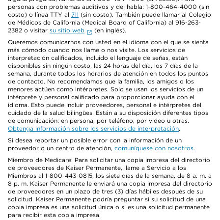
personas con problemas auditivos y del habla: 1-800-464-4000 (sin
costo) o línea TTY al
711
(sin costo). También puede llamar al Colegio
de Médicos de California (Medical Board of California) al 916-263-
2382 o visitar
su sitio web
(en inglés).
Queremos comunicarnos con usted en el idioma con el que se sienta
más cómodo cuando nos llame o nos visite. Los servicios de
interpretación calificados, incluido el lenguaje de señas, están
disponibles sin ningún costo, las 24 horas del día, los 7 días de la
semana, durante todos los horarios de atención en todos los puntos
de contacto. No recomendamos que la familia, los amigos o los
menores actúen como intérpretes. Solo se usan los servicios de un
intérprete y personal calificado para proporcionar ayuda con el
idioma. Esto puede incluir proveedores, personal e intérpretes del
cuidado de la salud bilingües. Están a su disposición diferentes tipos
de comunicación: en persona, por teléfono, por video u otras.
Obtenga información sobre los servicios de interpretación
.
Si desea reportar un posible error con la información de un
proveedor o un centro de atención,
comuníquese con nosotros
.
Miembro de Medicare: Para solicitar una copia impresa del directorio
de proveedores de Kaiser Permanente, llame a Servicio a los
Miembros al 1-800-443-0815, los siete días de la semana, de 8 a. m. a
8 p. m. Kaiser Permanente le enviará una copia impresa del directorio
de proveedores en un plazo de tres (3) días hábiles después de su
solicitud. Kaiser Permanente podría preguntar si su solicitud de una
copia impresa es una solicitud única o si es una solicitud permanente
para recibir esta copia impresa.