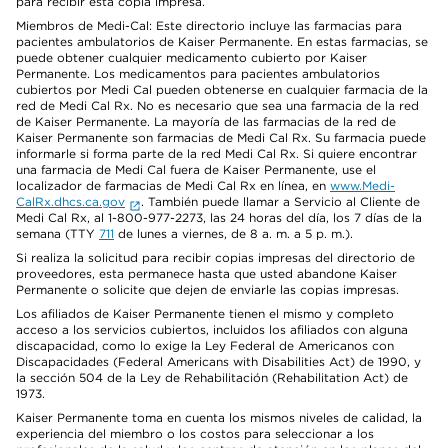
para recibir esta copia impresa.
Miembros de Medi-Cal: Este directorio incluye las farmacias para
pacientes ambulatorios de Kaiser Permanente. En estas farmacias, se
puede obtener cualquier medicamento cubierto por Kaiser
Permanente. Los medicamentos para pacientes ambulatorios
cubiertos por Medi Cal pueden obtenerse en cualquier farmacia de la
red de Medi Cal Rx. No es necesario que sea una farmacia de la red
de Kaiser Permanente. La mayoría de las farmacias de la red de
Kaiser Permanente son farmacias de Medi Cal Rx. Su farmacia puede
informarle si forma parte de la red Medi Cal Rx. Si quiere encontrar
una farmacia de Medi Cal fuera de Kaiser Permanente, use el
localizador de farmacias de Medi Cal Rx en línea, en
www.Medi-
CalRx.dhcs.ca.gov
. También puede llamar a Servicio al Cliente de
Medi Cal Rx, al 1-800-977-2273, las 24 horas del día, los 7 días de la
semana (TTY
711
de lunes a viernes, de 8 a. m. a 5 p. m.).
Si realiza la solicitud para recibir copias impresas del directorio de
proveedores, esta permanece hasta que usted abandone Kaiser
Permanente o solicite que dejen de enviarle las copias impresas.
Los afiliados de Kaiser Permanente tienen el mismo y completo
acceso a los servicios cubiertos, incluidos los afiliados con alguna
discapacidad, como lo exige la Ley Federal de Americanos con
Discapacidades (Federal Americans with Disabilities Act) de 1990, y
la sección 504 de la Ley de Rehabilitación (Rehabilitation Act) de
1973.
Kaiser Permanente toma en cuenta los mismos niveles de calidad, la
experiencia del miembro o los costos para seleccionar a los