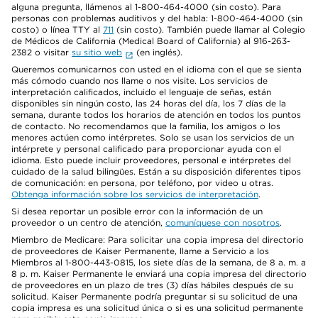
alguna pregunta, llámenos al 1-800-464-4000 (sin costo). Para
personas con problemas auditivos y del habla: 1-800-464-4000 (sin
costo) o línea TTY al
711
(sin costo). También puede llamar al Colegio
de Médicos de California (Medical Board of California) al 916-263-
2382 o visitar
su sitio web
(en inglés).
Queremos comunicarnos con usted en el idioma con el que se sienta
más cómodo cuando nos llame o nos visite. Los servicios de
interpretación calificados, incluido el lenguaje de señas, están
disponibles sin ningún costo, las 24 horas del día, los 7 días de la
semana, durante todos los horarios de atención en todos los puntos
de contacto. No recomendamos que la familia, los amigos o los
menores actúen como intérpretes. Solo se usan los servicios de un
intérprete y personal calificado para proporcionar ayuda con el
idioma. Esto puede incluir proveedores, personal e intérpretes del
cuidado de la salud bilingües. Están a su disposición diferentes tipos
de comunicación: en persona, por teléfono, por video u otras.
Obtenga información sobre los servicios de interpretación
.
Si desea reportar un posible error con la información de un
proveedor o un centro de atención,
comuníquese con nosotros
.
Miembro de Medicare: Para solicitar una copia impresa del directorio
de proveedores de Kaiser Permanente, llame a Servicio a los
Miembros al 1-800-443-0815, los siete días de la semana, de 8 a. m. a
8 p. m. Kaiser Permanente le enviará una copia impresa del directorio
de proveedores en un plazo de tres (3) días hábiles después de su
solicitud. Kaiser Permanente podría preguntar si su solicitud de una
copia impresa es una solicitud única o si es una solicitud permanente