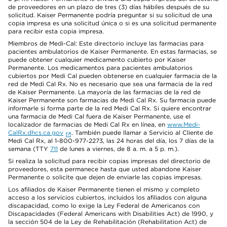
de proveedores en un plazo de tres (3) días hábiles después de su
solicitud. Kaiser Permanente podría preguntar si su solicitud de una
copia impresa es una solicitud única o si es una solicitud permanente
para recibir esta copia impresa.
Miembros de Medi-Cal: Este directorio incluye las farmacias para
pacientes ambulatorios de Kaiser Permanente. En estas farmacias, se
puede obtener cualquier medicamento cubierto por Kaiser
Permanente. Los medicamentos para pacientes ambulatorios
cubiertos por Medi Cal pueden obtenerse en cualquier farmacia de la
red de Medi Cal Rx. No es necesario que sea una farmacia de la red
de Kaiser Permanente. La mayoría de las farmacias de la red de
Kaiser Permanente son farmacias de Medi Cal Rx. Su farmacia puede
informarle si forma parte de la red Medi Cal Rx. Si quiere encontrar
una farmacia de Medi Cal fuera de Kaiser Permanente, use el
localizador de farmacias de Medi Cal Rx en línea, en
www.Medi-
CalRx.dhcs.ca.gov
. También puede llamar a Servicio al Cliente de
Medi Cal Rx, al 1-800-977-2273, las 24 horas del día, los 7 días de la
semana (TTY
711
de lunes a viernes, de 8 a. m. a 5 p. m.).
Si realiza la solicitud para recibir copias impresas del directorio de
proveedores, esta permanece hasta que usted abandone Kaiser
Permanente o solicite que dejen de enviarle las copias impresas.
Los afiliados de Kaiser Permanente tienen el mismo y completo
acceso a los servicios cubiertos, incluidos los afiliados con alguna
discapacidad, como lo exige la Ley Federal de Americanos con
Discapacidades (Federal Americans with Disabilities Act) de 1990, y
la sección 504 de la Ley de Rehabilitación (Rehabilitation Act) de