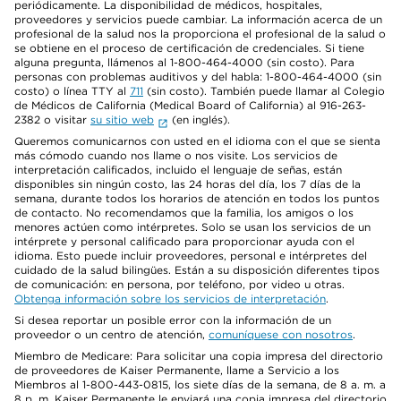
periódicamente. La disponibilidad de médicos, hospitales,
proveedores y servicios puede cambiar. La información acerca de un
profesional de la salud nos la proporciona el profesional de la salud o
se obtiene en el proceso de certificación de credenciales. Si tiene
alguna pregunta, llámenos al 1-800-464-4000 (sin costo). Para
personas con problemas auditivos y del habla: 1-800-464-4000 (sin
costo) o línea TTY al
711
(sin costo). También puede llamar al Colegio
de Médicos de California (Medical Board of California) al 916-263-
2382 o visitar
su sitio web
(en inglés).
Queremos comunicarnos con usted en el idioma con el que se sienta
más cómodo cuando nos llame o nos visite. Los servicios de
interpretación calificados, incluido el lenguaje de señas, están
disponibles sin ningún costo, las 24 horas del día, los 7 días de la
semana, durante todos los horarios de atención en todos los puntos
de contacto. No recomendamos que la familia, los amigos o los
menores actúen como intérpretes. Solo se usan los servicios de un
intérprete y personal calificado para proporcionar ayuda con el
idioma. Esto puede incluir proveedores, personal e intérpretes del
cuidado de la salud bilingües. Están a su disposición diferentes tipos
de comunicación: en persona, por teléfono, por video u otras.
Obtenga información sobre los servicios de interpretación
.
Si desea reportar un posible error con la información de un
proveedor o un centro de atención,
comuníquese con nosotros
.
Miembro de Medicare: Para solicitar una copia impresa del directorio
de proveedores de Kaiser Permanente, llame a Servicio a los
Miembros al 1-800-443-0815, los siete días de la semana, de 8 a. m. a
8 p. m. Kaiser Permanente le enviará una copia impresa del directorio