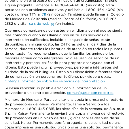
se obtiene en el proceso de certificación de credenciales. Si tiene
alguna pregunta, llámenos al 1-800-464-4000 (sin costo). Para
personas con problemas auditivos y del habla: 1-800-464-4000 (sin
costo) o línea TTY al
711
(sin costo). También puede llamar al Colegio
de Médicos de California (Medical Board of California) al 916-263-
2382 o visitar
su sitio web
(en inglés).
Queremos comunicarnos con usted en el idioma con el que se sienta
más cómodo cuando nos llame o nos visite. Los servicios de
interpretación calificados, incluido el lenguaje de señas, están
disponibles sin ningún costo, las 24 horas del día, los 7 días de la
semana, durante todos los horarios de atención en todos los puntos
de contacto. No recomendamos que la familia, los amigos o los
menores actúen como intérpretes. Solo se usan los servicios de un
intérprete y personal calificado para proporcionar ayuda con el
idioma. Esto puede incluir proveedores, personal e intérpretes del
cuidado de la salud bilingües. Están a su disposición diferentes tipos
de comunicación: en persona, por teléfono, por video u otras.
Obtenga información sobre los servicios de interpretación
.
Si desea reportar un posible error con la información de un
proveedor o un centro de atención,
comuníquese con nosotros
.
Miembro de Medicare: Para solicitar una copia impresa del directorio
de proveedores de Kaiser Permanente, llame a Servicio a los
Miembros al 1-800-443-0815, los siete días de la semana, de 8 a. m. a
8 p. m. Kaiser Permanente le enviará una copia impresa del directorio
de proveedores en un plazo de tres (3) días hábiles después de su
solicitud. Kaiser Permanente podría preguntar si su solicitud de una
copia impresa es una solicitud única o si es una solicitud permanente