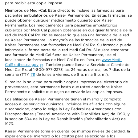
para recibir esta copia impresa.
Miembros de Medi-Cal: Este directorio incluye las farmacias para
pacientes ambulatorios de Kaiser Permanente. En estas farmacias, se
puede obtener cualquier medicamento cubierto por Kaiser
Permanente. Los medicamentos para pacientes ambulatorios
cubiertos por Medi Cal pueden obtenerse en cualquier farmacia de la
red de Medi Cal Rx. No es necesario que sea una farmacia de la red
de Kaiser Permanente. La mayoría de las farmacias de la red de
Kaiser Permanente son farmacias de Medi Cal Rx. Su farmacia puede
informarle si forma parte de la red Medi Cal Rx. Si quiere encontrar
una farmacia de Medi Cal fuera de Kaiser Permanente, use el
localizador de farmacias de Medi Cal Rx en línea, en
www.Medi-
CalRx.dhcs.ca.gov
. También puede llamar a Servicio al Cliente de
Medi Cal Rx, al 1-800-977-2273, las 24 horas del día, los 7 días de la
semana (TTY
711
de lunes a viernes, de 8 a. m. a 5 p. m.).
Si realiza la solicitud para recibir copias impresas del directorio de
proveedores, esta permanece hasta que usted abandone Kaiser
Permanente o solicite que dejen de enviarle las copias impresas.
Los afiliados de Kaiser Permanente tienen el mismo y completo
acceso a los servicios cubiertos, incluidos los afiliados con alguna
discapacidad, como lo exige la Ley Federal de Americanos con
Discapacidades (Federal Americans with Disabilities Act) de 1990, y
la sección 504 de la Ley de Rehabilitación (Rehabilitation Act) de
1973.
Kaiser Permanente toma en cuenta los mismos niveles de calidad, la
experiencia del miembro o los costos para seleccionar a los