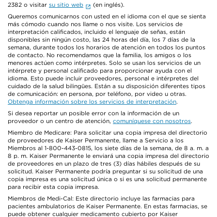
2382 o visitar
su sitio web
(en inglés).
Queremos comunicarnos con usted en el idioma con el que se sienta
más cómodo cuando nos llame o nos visite. Los servicios de
interpretación calificados, incluido el lenguaje de señas, están
disponibles sin ningún costo, las 24 horas del día, los 7 días de la
semana, durante todos los horarios de atención en todos los puntos
de contacto. No recomendamos que la familia, los amigos o los
menores actúen como intérpretes. Solo se usan los servicios de un
intérprete y personal calificado para proporcionar ayuda con el
idioma. Esto puede incluir proveedores, personal e intérpretes del
cuidado de la salud bilingües. Están a su disposición diferentes tipos
de comunicación: en persona, por teléfono, por video u otras.
Obtenga información sobre los servicios de interpretación
.
Si desea reportar un posible error con la información de un
proveedor o un centro de atención,
comuníquese con nosotros
.
Miembro de Medicare: Para solicitar una copia impresa del directorio
de proveedores de Kaiser Permanente, llame a Servicio a los
Miembros al 1-800-443-0815, los siete días de la semana, de 8 a. m. a
8 p. m. Kaiser Permanente le enviará una copia impresa del directorio
de proveedores en un plazo de tres (3) días hábiles después de su
solicitud. Kaiser Permanente podría preguntar si su solicitud de una
copia impresa es una solicitud única o si es una solicitud permanente
para recibir esta copia impresa.
Miembros de Medi-Cal: Este directorio incluye las farmacias para
pacientes ambulatorios de Kaiser Permanente. En estas farmacias, se
puede obtener cualquier medicamento cubierto por Kaiser