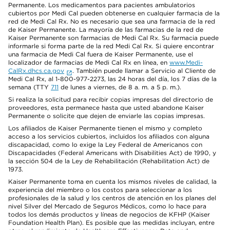
Permanente. Los medicamentos para pacientes ambulatorios
cubiertos por Medi Cal pueden obtenerse en cualquier farmacia de la
red de Medi Cal Rx. No es necesario que sea una farmacia de la red
de Kaiser Permanente. La mayoría de las farmacias de la red de
Kaiser Permanente son farmacias de Medi Cal Rx. Su farmacia puede
informarle si forma parte de la red Medi Cal Rx. Si quiere encontrar
una farmacia de Medi Cal fuera de Kaiser Permanente, use el
localizador de farmacias de Medi Cal Rx en línea, en
www.Medi-
CalRx.dhcs.ca.gov
. También puede llamar a Servicio al Cliente de
Medi Cal Rx, al 1-800-977-2273, las 24 horas del día, los 7 días de la
semana (TTY
711
de lunes a viernes, de 8 a. m. a 5 p. m.).
Si realiza la solicitud para recibir copias impresas del directorio de
proveedores, esta permanece hasta que usted abandone Kaiser
Permanente o solicite que dejen de enviarle las copias impresas.
Los afiliados de Kaiser Permanente tienen el mismo y completo
acceso a los servicios cubiertos, incluidos los afiliados con alguna
discapacidad, como lo exige la Ley Federal de Americanos con
Discapacidades (Federal Americans with Disabilities Act) de 1990, y
la sección 504 de la Ley de Rehabilitación (Rehabilitation Act) de
1973.
Kaiser Permanente toma en cuenta los mismos niveles de calidad, la
experiencia del miembro o los costos para seleccionar a los
profesionales de la salud y los centros de atención en los planes del
nivel Silver del Mercado de Seguros Médicos, como lo hace para
todos los demás productos y líneas de negocios de KFHP (Kaiser
Foundation Health Plan). Es posible que las medidas incluyan, entre