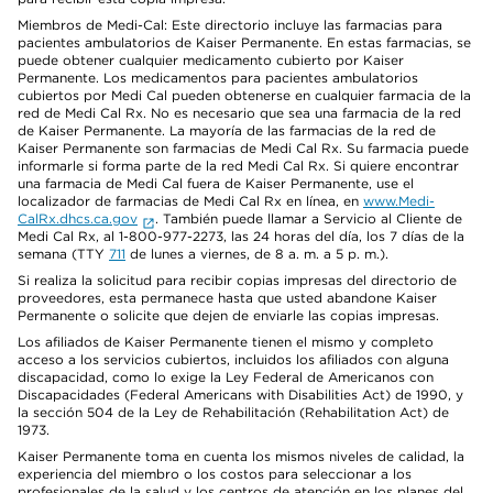
Miembros de Medi-Cal: Este directorio incluye las farmacias para
pacientes ambulatorios de Kaiser Permanente. En estas farmacias, se
puede obtener cualquier medicamento cubierto por Kaiser
Permanente. Los medicamentos para pacientes ambulatorios
cubiertos por Medi Cal pueden obtenerse en cualquier farmacia de la
red de Medi Cal Rx. No es necesario que sea una farmacia de la red
de Kaiser Permanente. La mayoría de las farmacias de la red de
Kaiser Permanente son farmacias de Medi Cal Rx. Su farmacia puede
informarle si forma parte de la red Medi Cal Rx. Si quiere encontrar
una farmacia de Medi Cal fuera de Kaiser Permanente, use el
localizador de farmacias de Medi Cal Rx en línea, en
www.Medi-
CalRx.dhcs.ca.gov
. También puede llamar a Servicio al Cliente de
Medi Cal Rx, al 1-800-977-2273, las 24 horas del día, los 7 días de la
semana (TTY
711
de lunes a viernes, de 8 a. m. a 5 p. m.).
Si realiza la solicitud para recibir copias impresas del directorio de
proveedores, esta permanece hasta que usted abandone Kaiser
Permanente o solicite que dejen de enviarle las copias impresas.
Los afiliados de Kaiser Permanente tienen el mismo y completo
acceso a los servicios cubiertos, incluidos los afiliados con alguna
discapacidad, como lo exige la Ley Federal de Americanos con
Discapacidades (Federal Americans with Disabilities Act) de 1990, y
la sección 504 de la Ley de Rehabilitación (Rehabilitation Act) de
1973.
Kaiser Permanente toma en cuenta los mismos niveles de calidad, la
experiencia del miembro o los costos para seleccionar a los
profesionales de la salud y los centros de atención en los planes del