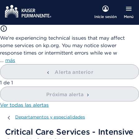
Menú
Inicie sesión
We're experiencing technical issues that may affect
some services on kp.org. You may notice slower
response times or intermittent errors while we w
…
más
Alerta anterior
mostrando
1
de
1
Próxima alerta
Ver todas las alertas
Departamentos y especialidades
Departamentos y especialidades
Critical Care Services - Intensive