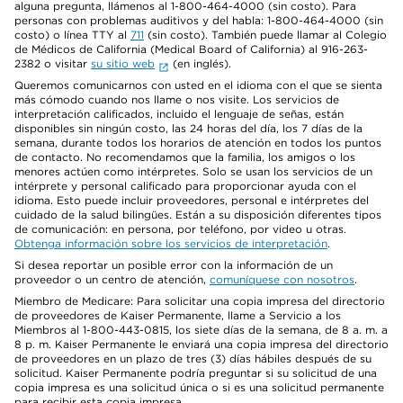
alguna pregunta, llámenos al 1-800-464-4000 (sin costo). Para
personas con problemas auditivos y del habla: 1-800-464-4000 (sin
costo) o línea TTY al
711
(sin costo). También puede llamar al Colegio
de Médicos de California (Medical Board of California) al 916-263-
2382 o visitar
su sitio web
(en inglés).
Queremos comunicarnos con usted en el idioma con el que se sienta
más cómodo cuando nos llame o nos visite. Los servicios de
interpretación calificados, incluido el lenguaje de señas, están
disponibles sin ningún costo, las 24 horas del día, los 7 días de la
semana, durante todos los horarios de atención en todos los puntos
de contacto. No recomendamos que la familia, los amigos o los
menores actúen como intérpretes. Solo se usan los servicios de un
intérprete y personal calificado para proporcionar ayuda con el
idioma. Esto puede incluir proveedores, personal e intérpretes del
cuidado de la salud bilingües. Están a su disposición diferentes tipos
de comunicación: en persona, por teléfono, por video u otras.
Obtenga información sobre los servicios de interpretación
.
Si desea reportar un posible error con la información de un
proveedor o un centro de atención,
comuníquese con nosotros
.
Miembro de Medicare: Para solicitar una copia impresa del directorio
de proveedores de Kaiser Permanente, llame a Servicio a los
Miembros al 1-800-443-0815, los siete días de la semana, de 8 a. m. a
8 p. m. Kaiser Permanente le enviará una copia impresa del directorio
de proveedores en un plazo de tres (3) días hábiles después de su
solicitud. Kaiser Permanente podría preguntar si su solicitud de una
copia impresa es una solicitud única o si es una solicitud permanente
para recibir esta copia impresa.