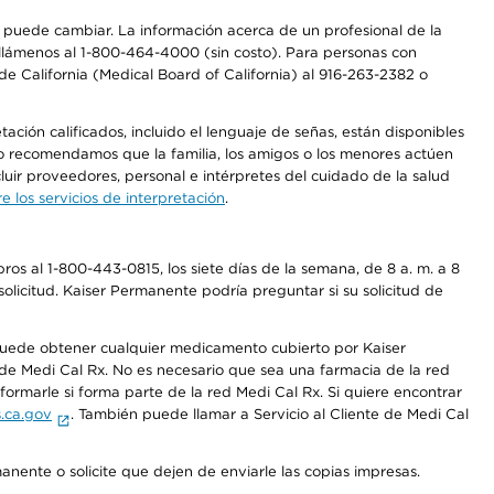
os puede cambiar. La información acerca de un profesional de la
a, llámenos al 1-800-464-4000 (sin costo). Para personas con
e California (Medical Board of California) al 916-263-2382 o
ción calificados, incluido el lenguaje de señas, están disponibles
 No recomendamos que la familia, los amigos o los menores actúen
luir proveedores, personal e intérpretes del cuidado de la salud
 los servicios de interpretación
.
os al 1-800-443-0815, los siete días de la semana, de 8 a. m. a 8
olicitud. Kaiser Permanente podría preguntar si su solicitud de
 puede obtener cualquier medicamento cubierto por Kaiser
e Medi Cal Rx. No es necesario que sea una farmacia de la red
rmarle si forma parte de la red Medi Cal Rx. Si quiere encontrar
.ca.gov
. También puede llamar a Servicio al Cliente de Medi Cal
anente o solicite que dejen de enviarle las copias impresas.