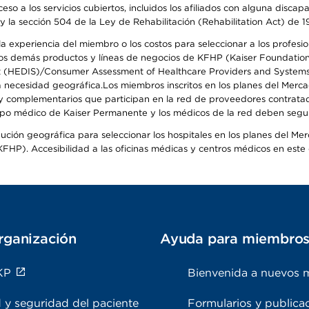
so a los servicios cubiertos, incluidos los afiliados con alguna disc
y la sección 504 de la Ley de Rehabilitación (Rehabilitation Act) de 1
 experiencia del miembro o los costos para seleccionar a los profesiona
s demás productos y líneas de negocios de KFHP (Kaiser Foundation He
t (HEDIS)/Consumer Assessment of Healthcare Providers and Systems (
 la necesidad geográfica.Los miembros inscritos en los planes del Me
s y complementarios que participan en la red de proveedores contrata
o médico de Kaiser Permanente y los médicos de la red deben seguir l
ribución geográfica para seleccionar los hospitales en los planes del 
HP). Accesibilidad a las oficinas médicas y centros médicos en este d
rganización
Ayuda para miembro
KP
Bienvenida a nuevos 
 y seguridad del paciente
Formularios y publica