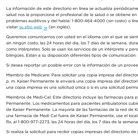
La información de este directorio en línea se actualiza periódicam
salud nos la proporciona el profesional de la salud o se obtiene e
problemas auditivos y del habla: 1-800-464-4000 (sin costo) o lín
visitar
su sitio web
(en inglés).
Queremos comunicarnos con usted en el idioma con el que se sienta 
sin ningún costo, las 24 horas del día, los 7 días de la semana, d
como intérpretes. Solo se usan los servicios de un intérprete y per
bilingües. Están a su disposición diferentes tipos de comunicación:
Si desea reportar un posible error con la información de un prove
Miembro de Medicare: Para solicitar una copia impresa del director
p. m. Kaiser Permanente le enviará una copia impresa del directori
una copia impresa es una solicitud única o si es una solicitud perm
Miembros de Medi-Cal: Este directorio incluye las farmacias para
Permanente. Los medicamentos para pacientes ambulatorios cubier
de Kaiser Permanente. La mayoría de las farmacias de la red de Ka
una farmacia de Medi Cal fuera de Kaiser Permanente, use el local
Rx, al 1-800-977-2273, las 24 horas del día, los 7 días de la sema
Si realiza la solicitud para recibir copias impresas del directori