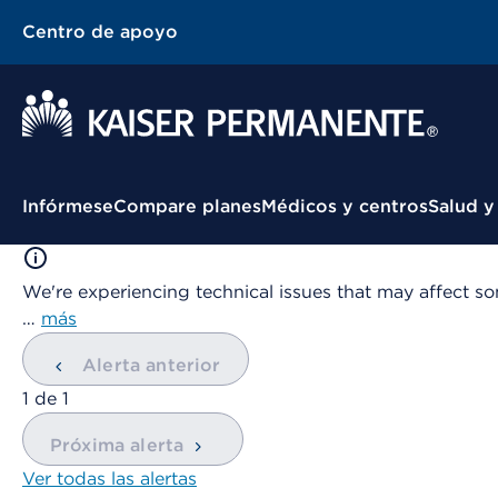
Centro de apoyo
Menú contextual
Infórmese
Compare planes
Médicos y centros
Salud y
We're experiencing technical issues that may affect so
…
más
Alerta anterior
mostrando
1
de
1
Próxima alerta
Ver todas las alertas