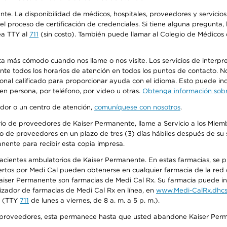
ente. La disponibilidad de médicos, hospitales, proveedores y servici
n el proceso de certificación de credenciales. Si tiene alguna pregunt
ea TTY al
711
(sin costo). También puede llamar al Colegio de Médicos d
más cómodo cuando nos llame o nos visite. Los servicios de interpreta
urante todos los horarios de atención en todos los puntos de contacto.
sonal calificado para proporcionar ayuda con el idioma. Esto puede inc
 en persona, por teléfono, por video u otras.
Obtenga información sobre
edor o un centro de atención,
comuníquese con nosotros
.
io de proveedores de Kaiser Permanente, llame a Servicio a los Miembr
o de proveedores en un plazo de tres (3) días hábiles después de su s
anente para recibir esta copia impresa.
 pacientes ambulatorios de Kaiser Permanente. En estas farmacias, se
tos por Medi Cal pueden obtenerse en cualquier farmacia de la red d
iser Permanente son farmacias de Medi Cal Rx. Su farmacia puede info
izador de farmacias de Medi Cal Rx en línea, en
www.Medi-CalRx.dhcs
na (TTY
711
de lunes a viernes, de 8 a. m. a 5 p. m.).
o de proveedores, esta permanece hasta que usted abandone Kaiser Perm