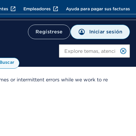
ntes
Empleadores
Ayuda para pagar sus facturas
Iniciar sesión
Regístrese
Bu
Buscar
es or intermittent errors while we work to re