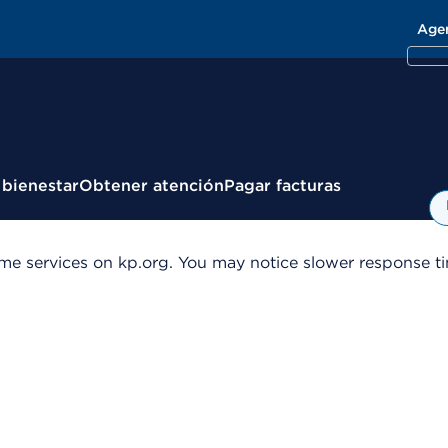
Age
 bienestar
Obtener atención
Pagar facturas
me services on kp.org. You may notice slower response tim