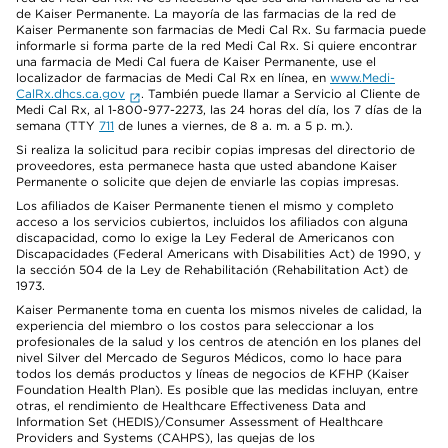
de Kaiser Permanente. La mayoría de las farmacias de la red de
Kaiser Permanente son farmacias de Medi Cal Rx. Su farmacia puede
informarle si forma parte de la red Medi Cal Rx. Si quiere encontrar
una farmacia de Medi Cal fuera de Kaiser Permanente, use el
localizador de farmacias de Medi Cal Rx en línea, en
www.Medi-
CalRx.dhcs.ca.gov
. También puede llamar a Servicio al Cliente de
Medi Cal Rx, al 1-800-977-2273, las 24 horas del día, los 7 días de la
semana (TTY
711
de lunes a viernes, de 8 a. m. a 5 p. m.).
Si realiza la solicitud para recibir copias impresas del directorio de
proveedores, esta permanece hasta que usted abandone Kaiser
Permanente o solicite que dejen de enviarle las copias impresas.
Los afiliados de Kaiser Permanente tienen el mismo y completo
acceso a los servicios cubiertos, incluidos los afiliados con alguna
discapacidad, como lo exige la Ley Federal de Americanos con
Discapacidades (Federal Americans with Disabilities Act) de 1990, y
la sección 504 de la Ley de Rehabilitación (Rehabilitation Act) de
1973.
Kaiser Permanente toma en cuenta los mismos niveles de calidad, la
experiencia del miembro o los costos para seleccionar a los
profesionales de la salud y los centros de atención en los planes del
nivel Silver del Mercado de Seguros Médicos, como lo hace para
todos los demás productos y líneas de negocios de KFHP (Kaiser
Foundation Health Plan). Es posible que las medidas incluyan, entre
otras, el rendimiento de Healthcare Effectiveness Data and
Information Set (HEDIS)/Consumer Assessment of Healthcare
Providers and Systems (CAHPS), las quejas de los