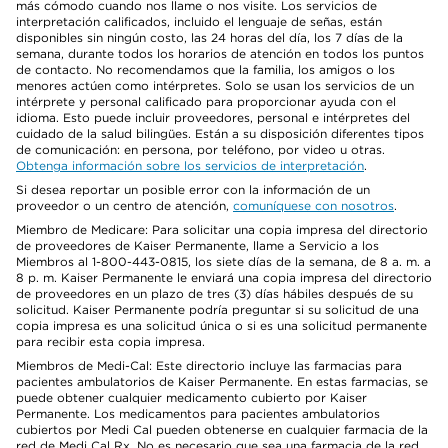
más cómodo cuando nos llame o nos visite. Los servicios de
interpretación calificados, incluido el lenguaje de señas, están
disponibles sin ningún costo, las 24 horas del día, los 7 días de la
semana, durante todos los horarios de atención en todos los puntos
de contacto. No recomendamos que la familia, los amigos o los
menores actúen como intérpretes. Solo se usan los servicios de un
intérprete y personal calificado para proporcionar ayuda con el
idioma. Esto puede incluir proveedores, personal e intérpretes del
cuidado de la salud bilingües. Están a su disposición diferentes tipos
de comunicación: en persona, por teléfono, por video u otras.
Obtenga información sobre los servicios de interpretación
.
Si desea reportar un posible error con la información de un
proveedor o un centro de atención,
comuníquese con nosotros
.
Miembro de Medicare: Para solicitar una copia impresa del directorio
de proveedores de Kaiser Permanente, llame a Servicio a los
Miembros al 1-800-443-0815, los siete días de la semana, de 8 a. m. a
8 p. m. Kaiser Permanente le enviará una copia impresa del directorio
de proveedores en un plazo de tres (3) días hábiles después de su
solicitud. Kaiser Permanente podría preguntar si su solicitud de una
copia impresa es una solicitud única o si es una solicitud permanente
para recibir esta copia impresa.
Miembros de Medi-Cal: Este directorio incluye las farmacias para
pacientes ambulatorios de Kaiser Permanente. En estas farmacias, se
puede obtener cualquier medicamento cubierto por Kaiser
Permanente. Los medicamentos para pacientes ambulatorios
cubiertos por Medi Cal pueden obtenerse en cualquier farmacia de la
red de Medi Cal Rx. No es necesario que sea una farmacia de la red