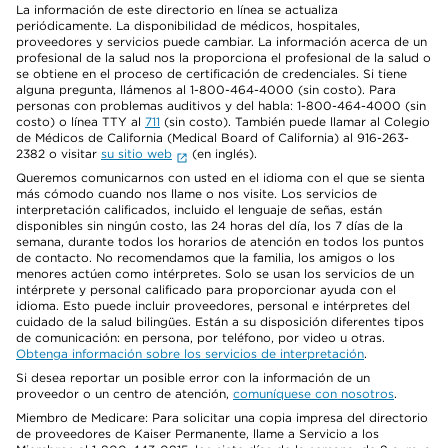
La información de este directorio en línea se actualiza
periódicamente. La disponibilidad de médicos, hospitales,
proveedores y servicios puede cambiar. La información acerca de un
profesional de la salud nos la proporciona el profesional de la salud o
se obtiene en el proceso de certificación de credenciales. Si tiene
alguna pregunta, llámenos al 1-800-464-4000 (sin costo). Para
personas con problemas auditivos y del habla: 1-800-464-4000 (sin
costo) o línea TTY al
711
(sin costo). También puede llamar al Colegio
de Médicos de California (Medical Board of California) al 916-263-
2382 o visitar
su sitio web
(en inglés).
Queremos comunicarnos con usted en el idioma con el que se sienta
más cómodo cuando nos llame o nos visite. Los servicios de
interpretación calificados, incluido el lenguaje de señas, están
disponibles sin ningún costo, las 24 horas del día, los 7 días de la
semana, durante todos los horarios de atención en todos los puntos
de contacto. No recomendamos que la familia, los amigos o los
menores actúen como intérpretes. Solo se usan los servicios de un
intérprete y personal calificado para proporcionar ayuda con el
idioma. Esto puede incluir proveedores, personal e intérpretes del
cuidado de la salud bilingües. Están a su disposición diferentes tipos
de comunicación: en persona, por teléfono, por video u otras.
Obtenga información sobre los servicios de interpretación
.
Si desea reportar un posible error con la información de un
proveedor o un centro de atención,
comuníquese con nosotros
.
Miembro de Medicare: Para solicitar una copia impresa del directorio
de proveedores de Kaiser Permanente, llame a Servicio a los