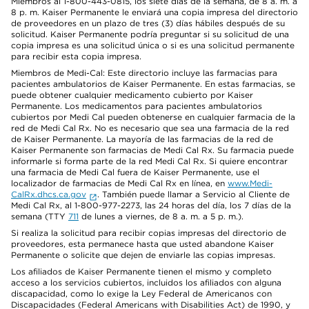
Miembros al 1-800-443-0815, los siete días de la semana, de 8 a. m. a
8 p. m. Kaiser Permanente le enviará una copia impresa del directorio
de proveedores en un plazo de tres (3) días hábiles después de su
solicitud. Kaiser Permanente podría preguntar si su solicitud de una
copia impresa es una solicitud única o si es una solicitud permanente
para recibir esta copia impresa.
Miembros de Medi-Cal: Este directorio incluye las farmacias para
pacientes ambulatorios de Kaiser Permanente. En estas farmacias, se
puede obtener cualquier medicamento cubierto por Kaiser
Permanente. Los medicamentos para pacientes ambulatorios
cubiertos por Medi Cal pueden obtenerse en cualquier farmacia de la
red de Medi Cal Rx. No es necesario que sea una farmacia de la red
de Kaiser Permanente. La mayoría de las farmacias de la red de
Kaiser Permanente son farmacias de Medi Cal Rx. Su farmacia puede
informarle si forma parte de la red Medi Cal Rx. Si quiere encontrar
una farmacia de Medi Cal fuera de Kaiser Permanente, use el
localizador de farmacias de Medi Cal Rx en línea, en
www.Medi-
CalRx.dhcs.ca.gov
. También puede llamar a Servicio al Cliente de
Medi Cal Rx, al 1-800-977-2273, las 24 horas del día, los 7 días de la
semana (TTY
711
de lunes a viernes, de 8 a. m. a 5 p. m.).
Si realiza la solicitud para recibir copias impresas del directorio de
proveedores, esta permanece hasta que usted abandone Kaiser
Permanente o solicite que dejen de enviarle las copias impresas.
Los afiliados de Kaiser Permanente tienen el mismo y completo
acceso a los servicios cubiertos, incluidos los afiliados con alguna
discapacidad, como lo exige la Ley Federal de Americanos con
Discapacidades (Federal Americans with Disabilities Act) de 1990, y