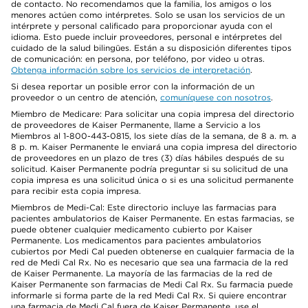
de contacto. No recomendamos que la familia, los amigos o los
menores actúen como intérpretes. Solo se usan los servicios de un
intérprete y personal calificado para proporcionar ayuda con el
idioma. Esto puede incluir proveedores, personal e intérpretes del
cuidado de la salud bilingües. Están a su disposición diferentes tipos
de comunicación: en persona, por teléfono, por video u otras.
Obtenga información sobre los servicios de interpretación
.
Si desea reportar un posible error con la información de un
proveedor o un centro de atención,
comuníquese con nosotros
.
Miembro de Medicare: Para solicitar una copia impresa del directorio
de proveedores de Kaiser Permanente, llame a Servicio a los
Miembros al 1-800-443-0815, los siete días de la semana, de 8 a. m. a
8 p. m. Kaiser Permanente le enviará una copia impresa del directorio
de proveedores en un plazo de tres (3) días hábiles después de su
solicitud. Kaiser Permanente podría preguntar si su solicitud de una
copia impresa es una solicitud única o si es una solicitud permanente
para recibir esta copia impresa.
Miembros de Medi-Cal: Este directorio incluye las farmacias para
pacientes ambulatorios de Kaiser Permanente. En estas farmacias, se
puede obtener cualquier medicamento cubierto por Kaiser
Permanente. Los medicamentos para pacientes ambulatorios
cubiertos por Medi Cal pueden obtenerse en cualquier farmacia de la
red de Medi Cal Rx. No es necesario que sea una farmacia de la red
de Kaiser Permanente. La mayoría de las farmacias de la red de
Kaiser Permanente son farmacias de Medi Cal Rx. Su farmacia puede
informarle si forma parte de la red Medi Cal Rx. Si quiere encontrar
una farmacia de Medi Cal fuera de Kaiser Permanente, use el