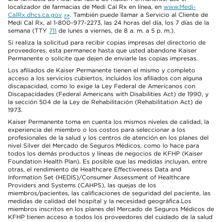
localizador de farmacias de Medi Cal Rx en línea, en
www.Medi-
CalRx.dhcs.ca.gov
. También puede llamar a Servicio al Cliente de
Medi Cal Rx, al 1-800-977-2273, las 24 horas del día, los 7 días de la
semana (TTY
711
de lunes a viernes, de 8 a. m. a 5 p. m.).
Si realiza la solicitud para recibir copias impresas del directorio de
proveedores, esta permanece hasta que usted abandone Kaiser
Permanente o solicite que dejen de enviarle las copias impresas.
Los afiliados de Kaiser Permanente tienen el mismo y completo
acceso a los servicios cubiertos, incluidos los afiliados con alguna
discapacidad, como lo exige la Ley Federal de Americanos con
Discapacidades (Federal Americans with Disabilities Act) de 1990, y
la sección 504 de la Ley de Rehabilitación (Rehabilitation Act) de
1973.
Kaiser Permanente toma en cuenta los mismos niveles de calidad, la
experiencia del miembro o los costos para seleccionar a los
profesionales de la salud y los centros de atención en los planes del
nivel Silver del Mercado de Seguros Médicos, como lo hace para
todos los demás productos y líneas de negocios de KFHP (Kaiser
Foundation Health Plan). Es posible que las medidas incluyan, entre
otras, el rendimiento de Healthcare Effectiveness Data and
Information Set (HEDIS)/Consumer Assessment of Healthcare
Providers and Systems (CAHPS), las quejas de los
miembros/pacientes, las calificaciones de seguridad del paciente, las
medidas de calidad del hospital y la necesidad geográfica.Los
miembros inscritos en los planes del Mercado de Seguros Médicos de
KFHP tienen acceso a todos los proveedores del cuidado de la salud