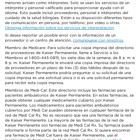
menores actúen como intérpretes. Solo se usan los servicios de un
intérprete y personal calificado para proporcionar ayuda con el
idioma. Esto puede incluir proveedores, personal e intérpretes del
cuidado de la salud bilingües. Están a su disposición diferentes tipos
de comunicación: en persona, por teléfono, por video u otras.
Obtenga información sobre los servicios de interpretación
.
Si desea reportar un posible error con la información de un
proveedor o un centro de atención,
comuníquese con nosotros
.
Miembro de Medicare: Para solicitar una copia impresa del directorio
de proveedores de Kaiser Permanente, llame a Servicio a los
Miembros al 1-800-443-0815, los siete días de la semana, de 8 a. m. a
8 p. m. Kaiser Permanente le enviará una copia impresa del directorio
de proveedores en un plazo de tres (3) días hábiles después de su
solicitud. Kaiser Permanente podría preguntar si su solicitud de una
copia impresa es una solicitud única o si es una solicitud permanente
para recibir esta copia impresa.
Miembros de Medi-Cal: Este directorio incluye las farmacias para
pacientes ambulatorios de Kaiser Permanente. En estas farmacias, se
puede obtener cualquier medicamento cubierto por Kaiser
Permanente. Los medicamentos para pacientes ambulatorios
cubiertos por Medi Cal pueden obtenerse en cualquier farmacia de la
red de Medi Cal Rx. No es necesario que sea una farmacia de la red
de Kaiser Permanente. La mayoría de las farmacias de la red de
Kaiser Permanente son farmacias de Medi Cal Rx. Su farmacia puede
informarle si forma parte de la red Medi Cal Rx. Si quiere encontrar
una farmacia de Medi Cal fuera de Kaiser Permanente, use el