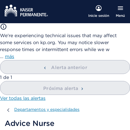
Menú
Inicie sesión
We're experiencing technical issues that may affect
some services on kp.org. You may notice slower
response times or intermittent errors while we w
…
más
Alerta anterior
mostrando
1
de
1
Próxima alerta
Ver todas las alertas
Departamentos y especialidades
Departamentos y especialidades
Advice Nurse