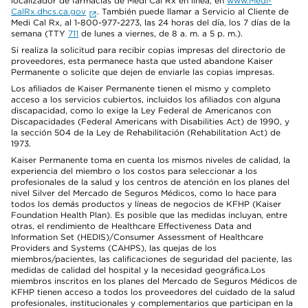
localizador de farmacias de Medi Cal Rx en línea, en
www.Medi-
CalRx.dhcs.ca.gov
. También puede llamar a Servicio al Cliente de
Medi Cal Rx, al 1-800-977-2273, las 24 horas del día, los 7 días de la
semana (TTY
711
de lunes a viernes, de 8 a. m. a 5 p. m.).
Si realiza la solicitud para recibir copias impresas del directorio de
proveedores, esta permanece hasta que usted abandone Kaiser
Permanente o solicite que dejen de enviarle las copias impresas.
Los afiliados de Kaiser Permanente tienen el mismo y completo
acceso a los servicios cubiertos, incluidos los afiliados con alguna
discapacidad, como lo exige la Ley Federal de Americanos con
Discapacidades (Federal Americans with Disabilities Act) de 1990, y
la sección 504 de la Ley de Rehabilitación (Rehabilitation Act) de
1973.
Kaiser Permanente toma en cuenta los mismos niveles de calidad, la
experiencia del miembro o los costos para seleccionar a los
profesionales de la salud y los centros de atención en los planes del
nivel Silver del Mercado de Seguros Médicos, como lo hace para
todos los demás productos y líneas de negocios de KFHP (Kaiser
Foundation Health Plan). Es posible que las medidas incluyan, entre
otras, el rendimiento de Healthcare Effectiveness Data and
Information Set (HEDIS)/Consumer Assessment of Healthcare
Providers and Systems (CAHPS), las quejas de los
miembros/pacientes, las calificaciones de seguridad del paciente, las
medidas de calidad del hospital y la necesidad geográfica.Los
miembros inscritos en los planes del Mercado de Seguros Médicos de
KFHP tienen acceso a todos los proveedores del cuidado de la salud
profesionales, institucionales y complementarios que participan en la