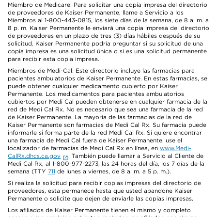
Miembro de Medicare: Para solicitar una copia impresa del directorio
de proveedores de Kaiser Permanente, llame a Servicio a los
Miembros al 1-800-443-0815, los siete días de la semana, de 8 a. m. a
8 p. m. Kaiser Permanente le enviará una copia impresa del directorio
de proveedores en un plazo de tres (3) días hábiles después de su
solicitud. Kaiser Permanente podría preguntar si su solicitud de una
copia impresa es una solicitud única o si es una solicitud permanente
para recibir esta copia impresa.
Miembros de Medi-Cal: Este directorio incluye las farmacias para
pacientes ambulatorios de Kaiser Permanente. En estas farmacias, se
puede obtener cualquier medicamento cubierto por Kaiser
Permanente. Los medicamentos para pacientes ambulatorios
cubiertos por Medi Cal pueden obtenerse en cualquier farmacia de la
red de Medi Cal Rx. No es necesario que sea una farmacia de la red
de Kaiser Permanente. La mayoría de las farmacias de la red de
Kaiser Permanente son farmacias de Medi Cal Rx. Su farmacia puede
informarle si forma parte de la red Medi Cal Rx. Si quiere encontrar
una farmacia de Medi Cal fuera de Kaiser Permanente, use el
localizador de farmacias de Medi Cal Rx en línea, en
www.Medi-
CalRx.dhcs.ca.gov
. También puede llamar a Servicio al Cliente de
Medi Cal Rx, al 1-800-977-2273, las 24 horas del día, los 7 días de la
semana (TTY
711
de lunes a viernes, de 8 a. m. a 5 p. m.).
Si realiza la solicitud para recibir copias impresas del directorio de
proveedores, esta permanece hasta que usted abandone Kaiser
Permanente o solicite que dejen de enviarle las copias impresas.
Los afiliados de Kaiser Permanente tienen el mismo y completo