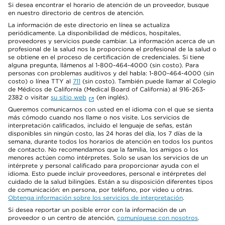
Si desea encontrar el horario de atención de un proveedor, busque
en nuestro directorio de centros de atención.
La información de este directorio en línea se actualiza
periódicamente. La disponibilidad de médicos, hospitales,
proveedores y servicios puede cambiar. La información acerca de un
profesional de la salud nos la proporciona el profesional de la salud o
se obtiene en el proceso de certificación de credenciales. Si tiene
alguna pregunta, llámenos al 1-800-464-4000 (sin costo). Para
personas con problemas auditivos y del habla: 1-800-464-4000 (sin
costo) o línea TTY al
711
(sin costo). También puede llamar al Colegio
de Médicos de California (Medical Board of California) al 916-263-
2382 o visitar
su sitio web
(en inglés).
Queremos comunicarnos con usted en el idioma con el que se sienta
más cómodo cuando nos llame o nos visite. Los servicios de
interpretación calificados, incluido el lenguaje de señas, están
disponibles sin ningún costo, las 24 horas del día, los 7 días de la
semana, durante todos los horarios de atención en todos los puntos
de contacto. No recomendamos que la familia, los amigos o los
menores actúen como intérpretes. Solo se usan los servicios de un
intérprete y personal calificado para proporcionar ayuda con el
idioma. Esto puede incluir proveedores, personal e intérpretes del
cuidado de la salud bilingües. Están a su disposición diferentes tipos
de comunicación: en persona, por teléfono, por video u otras.
Obtenga información sobre los servicios de interpretación
.
Si desea reportar un posible error con la información de un
proveedor o un centro de atención,
comuníquese con nosotros
.