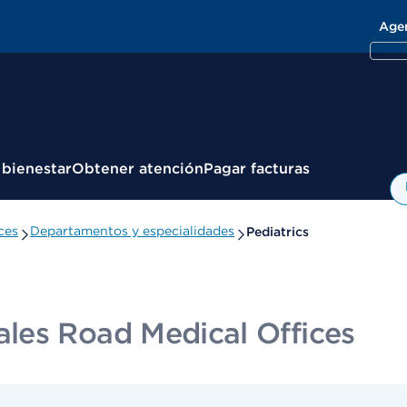
Age
 bienestar
Obtener atención
Pagar facturas
ces
Departamentos y especialidades
Pediatrics
les Road Medical Offices