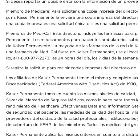
Si desea reportar un posible error con la información de un prove
Miembro de Medicare: Para solicitar una copia impresa del director
p. m. Kaiser Permanente le enviará una copia impresa del directori
una copia impresa es una solicitud única o si es una solicitud perm
Miembros de Medi-Cal: Este directorio incluye las farmacias para
Permanente. Los medicamentos para pacientes ambulatorios cubier
de Kaiser Permanente. La mayoría de las farmacias de la red de Ka
una farmacia de Medi Cal fuera de Kaiser Permanente, use el local
Rx, al 1-800-977-2273, las 24 horas del día, los 7 días de la sema
Si realiza la solicitud para recibir copias impresas del directori
Los afiliados de Kaiser Permanente tienen el mismo y completo acce
Discapacidades (Federal Americans with Disabilities Act) de 1990, 
Kaiser Permanente toma en cuenta los mismos niveles de calidad, la
Silver del Mercado de Seguros Médicos, como lo hace para todos lo
rendimiento de Healthcare Effectiveness Data and Information Se
de seguridad del paciente, las medidas de calidad del hospital y
proveedores del cuidado de la salud profesionales, institucionale
de cobertura de KFHP de los miembros. Todos los médicos del grup
Kaiser Permanente aplica los mismos criterios en cuanto a la dist