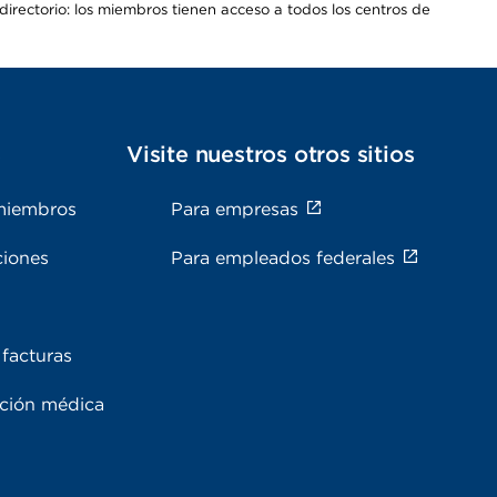
irectorio: los miembros tienen acceso a todos los centros de
s
Visite nuestros otros sitios
miembros
Para empresas
ciones
Para empleados federales
facturas
ación médica