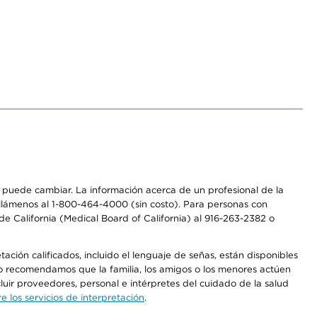
os puede cambiar. La información acerca de un profesional de la
a, llámenos al 1-800-464-4000 (sin costo). Para personas con
e California (Medical Board of California) al 916-263-2382 o
ción calificados, incluido el lenguaje de señas, están disponibles
 No recomendamos que la familia, los amigos o los menores actúen
luir proveedores, personal e intérpretes del cuidado de la salud
 los servicios de interpretación
.