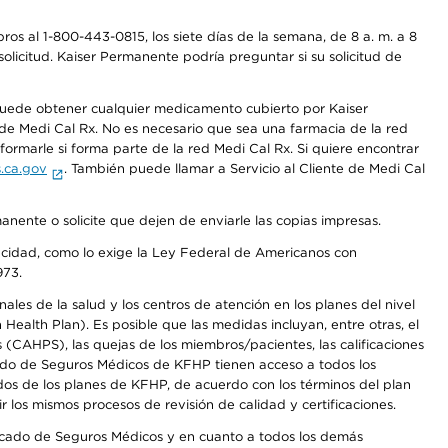
os al 1-800-443-0815, los siete días de la semana, de 8 a. m. a 8
olicitud. Kaiser Permanente podría preguntar si su solicitud de
 puede obtener cualquier medicamento cubierto por Kaiser
e Medi Cal Rx. No es necesario que sea una farmacia de la red
rmarle si forma parte de la red Medi Cal Rx. Si quiere encontrar
.ca.gov
. También puede llamar a Servicio al Cliente de Medi Cal
anente o solicite que dejen de enviarle las copias impresas.
apacidad, como lo exige la Ley Federal de Americanos con
973.
les de la salud y los centros de atención en los planes del nivel
alth Plan). Es posible que las medidas incluyan, entre otras, el
CAHPS), las quejas de los miembros/pacientes, las calificaciones
rcado de Seguros Médicos de KFHP tienen acceso a todos los
dos de los planes de KFHP, de acuerdo con los términos del plan
os mismos procesos de revisión de calidad y certificaciones.
Mercado de Seguros Médicos y en cuanto a todos los demás