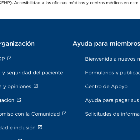
HP). Accesibilidad a las oficinas médicas y centros médicos en este d
rganización
Ayuda para miembro
KP
Bienvenida a nuevos 
 y seguridad del paciente
Formularios y publica
s y opiniones
Centro de Apoyo
gación
Ayuda para pagar sus 
miso con la Comunidad
Solicitudes de inform
dad e inclusión