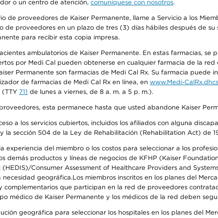
edor o un centro de atención,
comuníquese con nosotros
.
io de proveedores de Kaiser Permanente, llame a Servicio a los Miembr
o de proveedores en un plazo de tres (3) días hábiles después de su s
anente para recibir esta copia impresa.
 pacientes ambulatorios de Kaiser Permanente. En estas farmacias, se
tos por Medi Cal pueden obtenerse en cualquier farmacia de la red d
iser Permanente son farmacias de Medi Cal Rx. Su farmacia puede info
izador de farmacias de Medi Cal Rx en línea, en
www.Medi-CalRx.dhcs
na (TTY
711
de lunes a viernes, de 8 a. m. a 5 p. m.).
o de proveedores, esta permanece hasta que usted abandone Kaiser Perm
so a los servicios cubiertos, incluidos los afiliados con alguna disc
y la sección 504 de la Ley de Rehabilitación (Rehabilitation Act) de 1
 experiencia del miembro o los costos para seleccionar a los profesiona
s demás productos y líneas de negocios de KFHP (Kaiser Foundation He
t (HEDIS)/Consumer Assessment of Healthcare Providers and Systems (
 la necesidad geográfica.Los miembros inscritos en los planes del Me
s y complementarios que participan en la red de proveedores contrata
o médico de Kaiser Permanente y los médicos de la red deben seguir l
ribución geográfica para seleccionar los hospitales en los planes del 