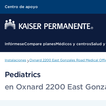
Centro de apoyo
Menú contextual
Infórmese
Compare planes
Médicos y centros
Salud y
Instalaciones
Oxnard 2200 East Gonzales Road Medical Offi
Pediatrics
en Oxnard 2200 East Gonza