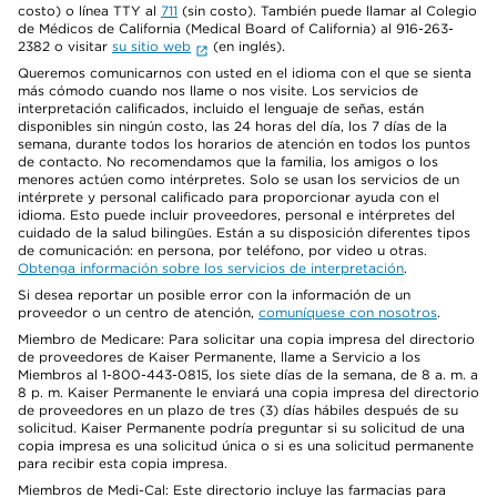
costo) o línea TTY al
711
(sin costo). También puede llamar al Colegio
de Médicos de California (Medical Board of California) al 916-263-
2382 o visitar
su sitio web
(en inglés).
Queremos comunicarnos con usted en el idioma con el que se sienta
más cómodo cuando nos llame o nos visite. Los servicios de
interpretación calificados, incluido el lenguaje de señas, están
disponibles sin ningún costo, las 24 horas del día, los 7 días de la
semana, durante todos los horarios de atención en todos los puntos
de contacto. No recomendamos que la familia, los amigos o los
menores actúen como intérpretes. Solo se usan los servicios de un
intérprete y personal calificado para proporcionar ayuda con el
idioma. Esto puede incluir proveedores, personal e intérpretes del
cuidado de la salud bilingües. Están a su disposición diferentes tipos
de comunicación: en persona, por teléfono, por video u otras.
Obtenga información sobre los servicios de interpretación
.
Si desea reportar un posible error con la información de un
proveedor o un centro de atención,
comuníquese con nosotros
.
Miembro de Medicare: Para solicitar una copia impresa del directorio
de proveedores de Kaiser Permanente, llame a Servicio a los
Miembros al 1-800-443-0815, los siete días de la semana, de 8 a. m. a
8 p. m. Kaiser Permanente le enviará una copia impresa del directorio
de proveedores en un plazo de tres (3) días hábiles después de su
solicitud. Kaiser Permanente podría preguntar si su solicitud de una
copia impresa es una solicitud única o si es una solicitud permanente
para recibir esta copia impresa.
Miembros de Medi-Cal: Este directorio incluye las farmacias para