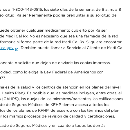
os al 1-800-443-0815, los siete días de la semana, de 8 a. m. a 8
olicitud. Kaiser Permanente podría preguntar si su solicitud de
 puede obtener cualquier medicamento cubierto por Kaiser
e Medi Cal Rx. No es necesario que sea una farmacia de la red
rmarle si forma parte de la red Medi Cal Rx. Si quiere encontrar
.ca.gov
. También puede llamar a Servicio al Cliente de Medi Cal
anente o solicite que dejen de enviarle las copias impresas.
apacidad, como lo exige la Ley Federal de Americanos con
973.
les de la salud y los centros de atención en los planes del nivel
alth Plan). Es posible que las medidas incluyan, entre otras, el
CAHPS), las quejas de los miembros/pacientes, las calificaciones
rcado de Seguros Médicos de KFHP tienen acceso a todos los
dos de los planes de KFHP, de acuerdo con los términos del plan
os mismos procesos de revisión de calidad y certificaciones.
Mercado de Seguros Médicos y en cuanto a todos los demás