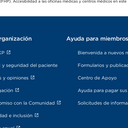
HP). Accesibilidad a las oficinas médicas y centros médicos en este d
rganización
Ayuda para miembro
KP
Bienvenida a nuevos 
 y seguridad del paciente
Formularios y publica
s y opiniones
Centro de Apoyo
gación
Ayuda para pagar sus 
miso con la Comunidad
Solicitudes de inform
dad e inclusión