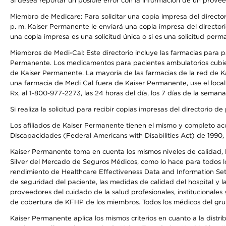
Si desea reportar un posible error con la información de un prove
Miembro de Medicare: Para solicitar una copia impresa del director
p. m. Kaiser Permanente le enviará una copia impresa del directori
una copia impresa es una solicitud única o si es una solicitud perm
Miembros de Medi-Cal: Este directorio incluye las farmacias para
Permanente. Los medicamentos para pacientes ambulatorios cubier
de Kaiser Permanente. La mayoría de las farmacias de la red de Ka
una farmacia de Medi Cal fuera de Kaiser Permanente, use el local
Rx, al 1-800-977-2273, las 24 horas del día, los 7 días de la sema
Si realiza la solicitud para recibir copias impresas del directori
Los afiliados de Kaiser Permanente tienen el mismo y completo acce
Discapacidades (Federal Americans with Disabilities Act) de 1990, 
Kaiser Permanente toma en cuenta los mismos niveles de calidad, la
Silver del Mercado de Seguros Médicos, como lo hace para todos lo
rendimiento de Healthcare Effectiveness Data and Information Se
de seguridad del paciente, las medidas de calidad del hospital y
proveedores del cuidado de la salud profesionales, institucionale
de cobertura de KFHP de los miembros. Todos los médicos del grup
Kaiser Permanente aplica los mismos criterios en cuanto a la dist