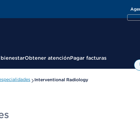
Age
 bienestar
Obtener atención
Pagar facturas
specialidades
Interventional Radiology
es