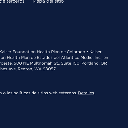
de terceros
Mapa del sitio
• Kaiser Foundation Health Plan de Colorado • Kaiser
n Health Plan de Estados del Atlántico Medio, Inc., en
oroeste, 500 NE Multnomah St., Suite 100, Portland, OR
aches Ave, Renton, WA 98057
 o las políticas de sitios web externos.
Detalles
.