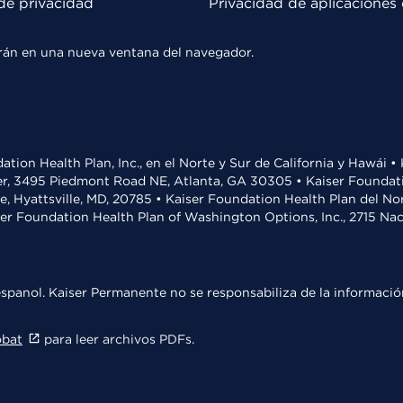
de privacidad
Privacidad de aplicaciones 
rirán en una nueva ventana del navegador.
ation Health Plan, Inc., en el Norte y Sur de California y Hawái 
r, 3495 Piedmont Road NE, Atlanta, GA 30305 • Kaiser Foundatio
ve, Hyattsville, MD, 20785 • Kaiser Foundation Health Plan del N
ser Foundation Health Plan of Washington Options, Inc., 2715 N
spanol. Kaiser Permanente no se responsabiliza de la información
obat
para leer archivos PDFs.