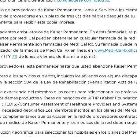
edor o un centro de atención,
comuníquese con nosotros
.
io de proveedores de Kaiser Permanente, llame a Servicio a los Miembr
o de proveedores en un plazo de tres (3) días hábiles después de su s
anente para recibir esta copia impresa.
 pacientes ambulatorios de Kaiser Permanente. En estas farmacias, se
tos por Medi Cal pueden obtenerse en cualquier farmacia de la red d
iser Permanente son farmacias de Medi Cal Rx. Su farmacia puede info
izador de farmacias de Medi Cal Rx en línea, en
www.Medi-CalRx.dhcs
na (TTY
711
de lunes a viernes, de 8 a. m. a 5 p. m.).
o de proveedores, esta permanece hasta que usted abandone Kaiser Perm
so a los servicios cubiertos, incluidos los afiliados con alguna disc
y la sección 504 de la Ley de Rehabilitación (Rehabilitation Act) de 1
 experiencia del miembro o los costos para seleccionar a los profesiona
s demás productos y líneas de negocios de KFHP (Kaiser Foundation He
t (HEDIS)/Consumer Assessment of Healthcare Providers and Systems (
 la necesidad geográfica.Los miembros inscritos en los planes del Me
s y complementarios que participan en la red de proveedores contrata
o médico de Kaiser Permanente y los médicos de la red deben seguir l
ribución geográfica para seleccionar los hospitales en los planes del 