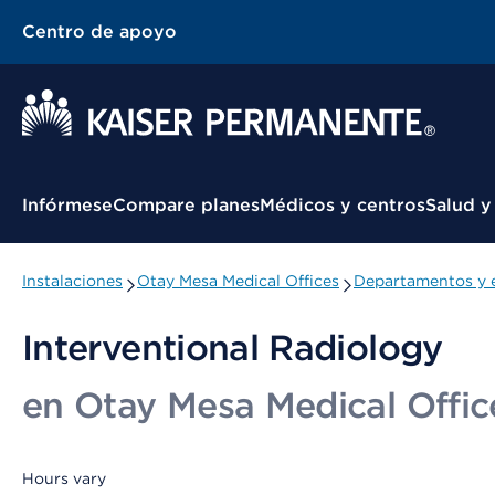
Centro de apoyo
Menú contextual
Infórmese
Compare planes
Médicos y centros
Salud y
Instalaciones
Otay Mesa Medical Offices
Departamentos y e
Interventional Radiology
en Otay Mesa Medical Offic
Hours vary