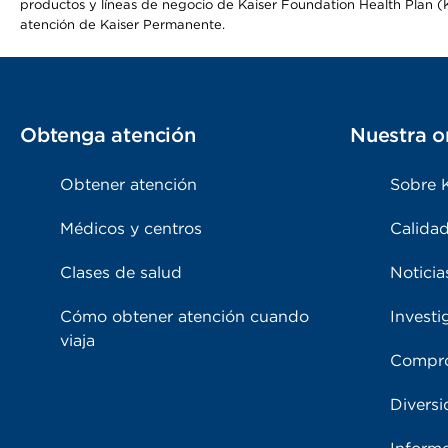
productos y líneas de negocio de Kaiser Foundation Health Plan (KF
atención de Kaiser Permanente.
Obtenga atención
Nuestra o
Obtener atención
Sobre 
Médicos y centros
Calidad
Clases de salud
Noticia
Cómo obtener atención cuando
Investi
viaja
Compro
Diversi