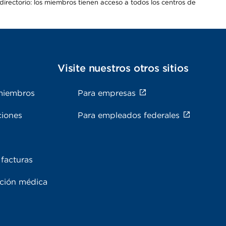
irectorio: los miembros tienen acceso a todos los centros de
s
Visite nuestros otros sitios
miembros
Para empresas
ciones
Para empleados federales
facturas
ación médica