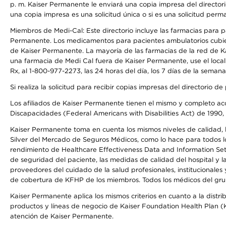
p. m. Kaiser Permanente le enviará una copia impresa del directori
una copia impresa es una solicitud única o si es una solicitud perm
Miembros de Medi-Cal: Este directorio incluye las farmacias para
Permanente. Los medicamentos para pacientes ambulatorios cubier
de Kaiser Permanente. La mayoría de las farmacias de la red de Ka
una farmacia de Medi Cal fuera de Kaiser Permanente, use el local
Rx, al 1-800-977-2273, las 24 horas del día, los 7 días de la sema
Si realiza la solicitud para recibir copias impresas del directori
Los afiliados de Kaiser Permanente tienen el mismo y completo acce
Discapacidades (Federal Americans with Disabilities Act) de 1990, 
Kaiser Permanente toma en cuenta los mismos niveles de calidad, la
Silver del Mercado de Seguros Médicos, como lo hace para todos lo
rendimiento de Healthcare Effectiveness Data and Information Se
de seguridad del paciente, las medidas de calidad del hospital y
proveedores del cuidado de la salud profesionales, institucionale
de cobertura de KFHP de los miembros. Todos los médicos del grup
Kaiser Permanente aplica los mismos criterios en cuanto a la dist
productos y líneas de negocio de Kaiser Foundation Health Plan (KF
atención de Kaiser Permanente.