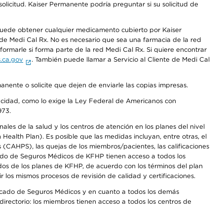
olicitud. Kaiser Permanente podría preguntar si su solicitud de
 puede obtener cualquier medicamento cubierto por Kaiser
e Medi Cal Rx. No es necesario que sea una farmacia de la red
rmarle si forma parte de la red Medi Cal Rx. Si quiere encontrar
.ca.gov
. También puede llamar a Servicio al Cliente de Medi Cal
anente o solicite que dejen de enviarle las copias impresas.
apacidad, como lo exige la Ley Federal de Americanos con
973.
les de la salud y los centros de atención en los planes del nivel
alth Plan). Es posible que las medidas incluyan, entre otras, el
CAHPS), las quejas de los miembros/pacientes, las calificaciones
rcado de Seguros Médicos de KFHP tienen acceso a todos los
dos de los planes de KFHP, de acuerdo con los términos del plan
os mismos procesos de revisión de calidad y certificaciones.
Mercado de Seguros Médicos y en cuanto a todos los demás
irectorio: los miembros tienen acceso a todos los centros de