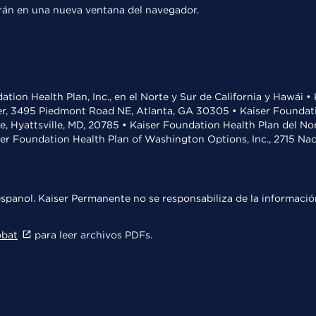
rirán en una nueva ventana del navegador.
ation Health Plan, Inc., en el Norte y Sur de California y Hawái 
r, 3495 Piedmont Road NE, Atlanta, GA 30305 • Kaiser Foundatio
ve, Hyattsville, MD, 20785 • Kaiser Foundation Health Plan del N
ser Foundation Health Plan of Washington Options, Inc., 2715 N
spanol. Kaiser Permanente no se responsabiliza de la información
obat
para leer archivos PDFs.