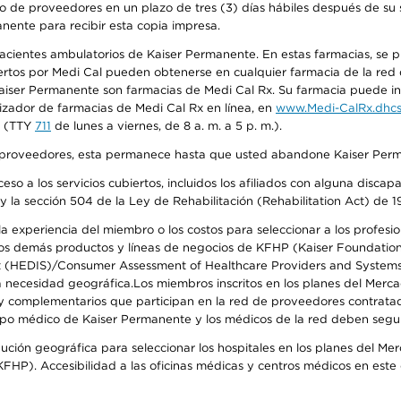
o de proveedores en un plazo de tres (3) días hábiles después de su s
anente para recibir esta copia impresa.
 pacientes ambulatorios de Kaiser Permanente. En estas farmacias, se
tos por Medi Cal pueden obtenerse en cualquier farmacia de la red d
iser Permanente son farmacias de Medi Cal Rx. Su farmacia puede info
izador de farmacias de Medi Cal Rx en línea, en
www.Medi-CalRx.dhcs
na (TTY
711
de lunes a viernes, de 8 a. m. a 5 p. m.).
o de proveedores, esta permanece hasta que usted abandone Kaiser Perm
so a los servicios cubiertos, incluidos los afiliados con alguna disc
y la sección 504 de la Ley de Rehabilitación (Rehabilitation Act) de 1
 experiencia del miembro o los costos para seleccionar a los profesiona
s demás productos y líneas de negocios de KFHP (Kaiser Foundation He
t (HEDIS)/Consumer Assessment of Healthcare Providers and Systems (
 la necesidad geográfica.Los miembros inscritos en los planes del Me
s y complementarios que participan en la red de proveedores contrata
o médico de Kaiser Permanente y los médicos de la red deben seguir l
ribución geográfica para seleccionar los hospitales en los planes del 
HP). Accesibilidad a las oficinas médicas y centros médicos en este d