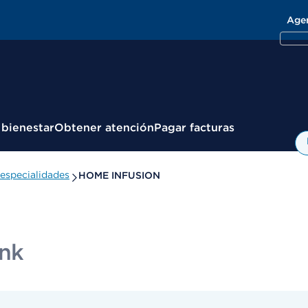
Age
 bienestar
Obtener atención
Pagar facturas
especialidades
HOME INFUSION
nk