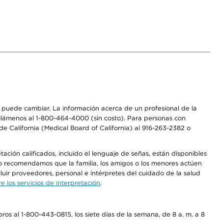
os puede cambiar. La información acerca de un profesional de la
a, llámenos al 1-800-464-4000 (sin costo). Para personas con
e California (Medical Board of California) al 916-263-2382 o
ción calificados, incluido el lenguaje de señas, están disponibles
 No recomendamos que la familia, los amigos o los menores actúen
luir proveedores, personal e intérpretes del cuidado de la salud
 los servicios de interpretación
.
os al 1-800-443-0815, los siete días de la semana, de 8 a. m. a 8