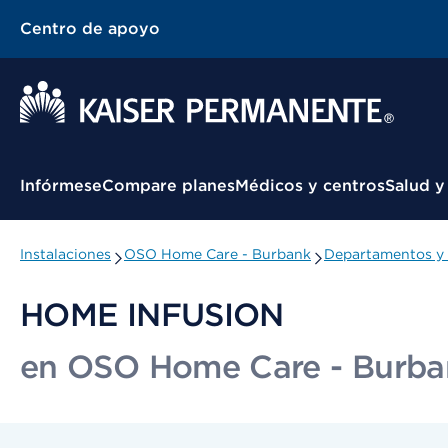
Centro de apoyo
Menú contextual
Infórmese
Compare planes
Médicos y centros
Salud y
Instalaciones
OSO Home Care - Burbank
Departamentos y 
HOME INFUSION
en OSO Home Care - Burba