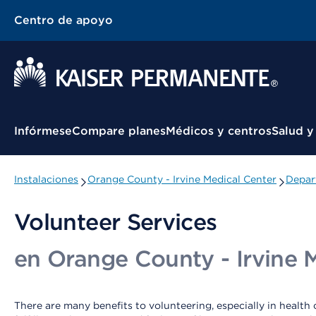
Centro de apoyo
Menú contextual
Infórmese
Compare planes
Médicos y centros
Salud y
Instalaciones
Orange County - Irvine Medical Center
Depar
Volunteer Services
en Orange County - Irvine 
There are many benefits to volunteering, especially in health