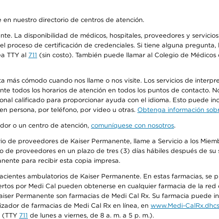
 en nuestro directorio de centros de atención.
ente. La disponibilidad de médicos, hospitales, proveedores y servici
n el proceso de certificación de credenciales. Si tiene alguna pregunt
ea TTY al
711
(sin costo). También puede llamar al Colegio de Médicos d
más cómodo cuando nos llame o nos visite. Los servicios de interpreta
urante todos los horarios de atención en todos los puntos de contacto.
sonal calificado para proporcionar ayuda con el idioma. Esto puede inc
 en persona, por teléfono, por video u otras.
Obtenga información sobre
edor o un centro de atención,
comuníquese con nosotros
.
io de proveedores de Kaiser Permanente, llame a Servicio a los Miembr
o de proveedores en un plazo de tres (3) días hábiles después de su s
anente para recibir esta copia impresa.
 pacientes ambulatorios de Kaiser Permanente. En estas farmacias, se
tos por Medi Cal pueden obtenerse en cualquier farmacia de la red d
iser Permanente son farmacias de Medi Cal Rx. Su farmacia puede info
izador de farmacias de Medi Cal Rx en línea, en
www.Medi-CalRx.dhcs
na (TTY
711
de lunes a viernes, de 8 a. m. a 5 p. m.).