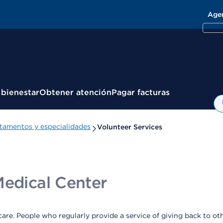
Age
 bienestar
Obtener atención
Pagar facturas
tamentos y especialidades
Volunteer Services
Medical Center
 care. People who regularly provide a service of giving back to o