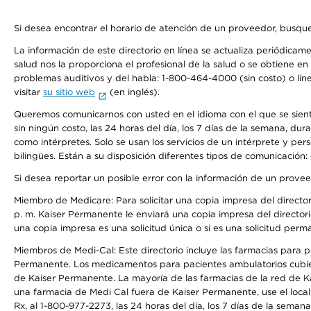
Si desea encontrar el horario de atención de un proveedor, busque
La información de este directorio en línea se actualiza periódicam
salud nos la proporciona el profesional de la salud o se obtiene e
problemas auditivos y del habla: 1-800-464-4000 (sin costo) o lín
visitar
su sitio web
(en inglés).
Queremos comunicarnos con usted en el idioma con el que se sienta 
sin ningún costo, las 24 horas del día, los 7 días de la semana, d
como intérpretes. Solo se usan los servicios de un intérprete y per
bilingües. Están a su disposición diferentes tipos de comunicación:
Si desea reportar un posible error con la información de un prove
Miembro de Medicare: Para solicitar una copia impresa del director
p. m. Kaiser Permanente le enviará una copia impresa del directori
una copia impresa es una solicitud única o si es una solicitud perm
Miembros de Medi-Cal: Este directorio incluye las farmacias para
Permanente. Los medicamentos para pacientes ambulatorios cubier
de Kaiser Permanente. La mayoría de las farmacias de la red de Ka
una farmacia de Medi Cal fuera de Kaiser Permanente, use el local
Rx, al 1-800-977-2273, las 24 horas del día, los 7 días de la sema