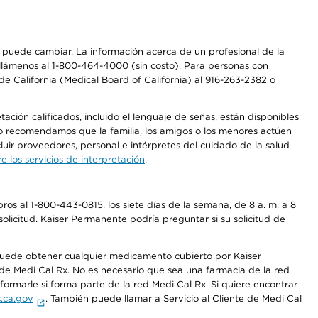
os puede cambiar. La información acerca de un profesional de la
a, llámenos al 1-800-464-4000 (sin costo). Para personas con
e California (Medical Board of California) al 916-263-2382 o
ción calificados, incluido el lenguaje de señas, están disponibles
 No recomendamos que la familia, los amigos o los menores actúen
luir proveedores, personal e intérpretes del cuidado de la salud
 los servicios de interpretación
.
os al 1-800-443-0815, los siete días de la semana, de 8 a. m. a 8
olicitud. Kaiser Permanente podría preguntar si su solicitud de
 puede obtener cualquier medicamento cubierto por Kaiser
e Medi Cal Rx. No es necesario que sea una farmacia de la red
rmarle si forma parte de la red Medi Cal Rx. Si quiere encontrar
.ca.gov
. También puede llamar a Servicio al Cliente de Medi Cal