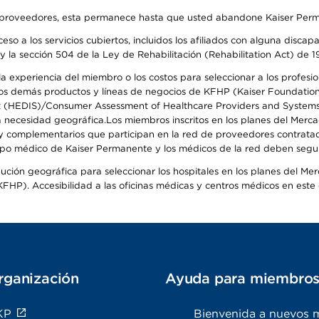
o de proveedores, esta permanece hasta que usted abandone Kaiser Perm
so a los servicios cubiertos, incluidos los afiliados con alguna disc
y la sección 504 de la Ley de Rehabilitación (Rehabilitation Act) de 1
 experiencia del miembro o los costos para seleccionar a los profesiona
s demás productos y líneas de negocios de KFHP (Kaiser Foundation He
t (HEDIS)/Consumer Assessment of Healthcare Providers and Systems (
 la necesidad geográfica.Los miembros inscritos en los planes del Me
s y complementarios que participan en la red de proveedores contrata
o médico de Kaiser Permanente y los médicos de la red deben seguir l
ribución geográfica para seleccionar los hospitales en los planes del 
HP). Accesibilidad a las oficinas médicas y centros médicos en este d
rganización
Ayuda para miembro
KP
Bienvenida a nuevos 