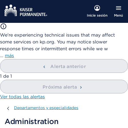
Menú
Inicie sesión
We're experiencing technical issues that may affect
some services on kp.org. You may notice slower
response times or intermittent errors while we w
…
más
Alerta anterior
mostrando
1
de
1
Próxima alerta
Ver todas las alertas
Departamentos y especialidades
Departamentos y especialidades
Administration