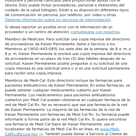
intérprete y personal calificado para proporcionar ayuda con el
idioma. Esto puede incluir proveedores, personal e intérpretes del
cuidado de la salud bilingües. Están a su disposición diferentes tipos
de comunicación: en persona, por teléfono, por video u otras.
Obtenga información sobre los servicios de interpretación
.
Si desea reportar un posible error con la información de un
proveedor o un centro de atención,
comuníquese con nosotros
.
Miembro de Medicare: Para solicitar una copia impresa del directorio
de proveedores de Kaiser Permanente, llame a Servicio a los
Miembros al 1-800-443-0815, los siete días de la semana, de 8 a. m. a
8 p. m. Kaiser Permanente le enviará una copia impresa del directorio
de proveedores en un plazo de tres (3) días hábiles después de su
solicitud. Kaiser Permanente podría preguntar si su solicitud de una
copia impresa es una solicitud única o si es una solicitud permanente
para recibir esta copia impresa.
Miembros de Medi-Cal: Este directorio incluye las farmacias para
pacientes ambulatorios de Kaiser Permanente. En estas farmacias, se
puede obtener cualquier medicamento cubierto por Kaiser
Permanente. Los medicamentos para pacientes ambulatorios
cubiertos por Medi Cal pueden obtenerse en cualquier farmacia de la
red de Medi Cal Rx. No es necesario que sea una farmacia de la red
de Kaiser Permanente. La mayoría de las farmacias de la red de
Kaiser Permanente son farmacias de Medi Cal Rx. Su farmacia puede
informarle si forma parte de la red Medi Cal Rx. Si quiere encontrar
una farmacia de Medi Cal fuera de Kaiser Permanente, use el
localizador de farmacias de Medi Cal Rx en línea, en
www.Medi-
CalRx.dhcs.ca.gov
. También puede llamar a Servicio al Cliente de