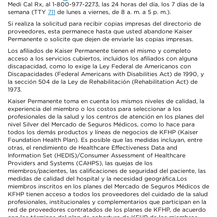
Medi Cal Rx, al 1-800-977-2273, las 24 horas del día, los 7 días de la
semana (TTY
711
de lunes a viernes, de 8 a. m. a 5 p. m.).
Si realiza la solicitud para recibir copias impresas del directorio de
proveedores, esta permanece hasta que usted abandone Kaiser
Permanente o solicite que dejen de enviarle las copias impresas.
Los afiliados de Kaiser Permanente tienen el mismo y completo
acceso a los servicios cubiertos, incluidos los afiliados con alguna
discapacidad, como lo exige la Ley Federal de Americanos con
Discapacidades (Federal Americans with Disabilities Act) de 1990, y
la sección 504 de la Ley de Rehabilitación (Rehabilitation Act) de
1973.
Kaiser Permanente toma en cuenta los mismos niveles de calidad, la
experiencia del miembro o los costos para seleccionar a los
profesionales de la salud y los centros de atención en los planes del
nivel Silver del Mercado de Seguros Médicos, como lo hace para
todos los demás productos y líneas de negocios de KFHP (Kaiser
Foundation Health Plan). Es posible que las medidas incluyan, entre
otras, el rendimiento de Healthcare Effectiveness Data and
Information Set (HEDIS)/Consumer Assessment of Healthcare
Providers and Systems (CAHPS), las quejas de los
miembros/pacientes, las calificaciones de seguridad del paciente, las
medidas de calidad del hospital y la necesidad geográfica.Los
miembros inscritos en los planes del Mercado de Seguros Médicos de
KFHP tienen acceso a todos los proveedores del cuidado de la salud
profesionales, institucionales y complementarios que participan en la
red de proveedores contratados de los planes de KFHP, de acuerdo