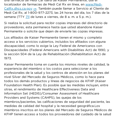
una farmacia de Medi Cal fuera de Kaiser Permanente, use el
localizador de farmacias de Medi Cal Rx en línea, en
www.Medi-
CalRx.dhcs.ca.gov
. También puede llamar a Servicio al Cliente de
Medi Cal Rx, al 1-800-977-2273, las 24 horas del día, los 7 días de la
semana (TTY
711
de lunes a viernes, de 8 a. m. a 5 p. m.).
Si realiza la solicitud para recibir copias impresas del directorio de
proveedores, esta permanece hasta que usted abandone Kaiser
Permanente o solicite que dejen de enviarle las copias impresas.
Los afiliados de Kaiser Permanente tienen el mismo y completo
acceso a los servicios cubiertos, incluidos los afiliados con alguna
discapacidad, como lo exige la Ley Federal de Americanos con
Discapacidades (Federal Americans with Disabilities Act) de 1990, y
la sección 504 de la Ley de Rehabilitación (Rehabilitation Act) de
1973.
Kaiser Permanente toma en cuenta los mismos niveles de calidad, la
experiencia del miembro o los costos para seleccionar a los
profesionales de la salud y los centros de atención en los planes del
nivel Silver del Mercado de Seguros Médicos, como lo hace para
todos los demás productos y líneas de negocios de KFHP (Kaiser
Foundation Health Plan). Es posible que las medidas incluyan, entre
otras, el rendimiento de Healthcare Effectiveness Data and
Information Set (HEDIS)/Consumer Assessment of Healthcare
Providers and Systems (CAHPS), las quejas de los
miembros/pacientes, las calificaciones de seguridad del paciente, las
medidas de calidad del hospital y la necesidad geográfica.Los
miembros inscritos en los planes del Mercado de Seguros Médicos de
KFHP tienen acceso a todos los proveedores del cuidado de la salud