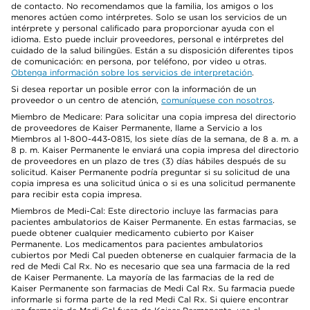
de contacto. No recomendamos que la familia, los amigos o los
menores actúen como intérpretes. Solo se usan los servicios de un
intérprete y personal calificado para proporcionar ayuda con el
idioma. Esto puede incluir proveedores, personal e intérpretes del
cuidado de la salud bilingües. Están a su disposición diferentes tipos
de comunicación: en persona, por teléfono, por video u otras.
Obtenga información sobre los servicios de interpretación
.
Si desea reportar un posible error con la información de un
proveedor o un centro de atención,
comuníquese con nosotros
.
Miembro de Medicare: Para solicitar una copia impresa del directorio
de proveedores de Kaiser Permanente, llame a Servicio a los
Miembros al 1-800-443-0815, los siete días de la semana, de 8 a. m. a
8 p. m. Kaiser Permanente le enviará una copia impresa del directorio
de proveedores en un plazo de tres (3) días hábiles después de su
solicitud. Kaiser Permanente podría preguntar si su solicitud de una
copia impresa es una solicitud única o si es una solicitud permanente
para recibir esta copia impresa.
Miembros de Medi-Cal: Este directorio incluye las farmacias para
pacientes ambulatorios de Kaiser Permanente. En estas farmacias, se
puede obtener cualquier medicamento cubierto por Kaiser
Permanente. Los medicamentos para pacientes ambulatorios
cubiertos por Medi Cal pueden obtenerse en cualquier farmacia de la
red de Medi Cal Rx. No es necesario que sea una farmacia de la red
de Kaiser Permanente. La mayoría de las farmacias de la red de
Kaiser Permanente son farmacias de Medi Cal Rx. Su farmacia puede
informarle si forma parte de la red Medi Cal Rx. Si quiere encontrar