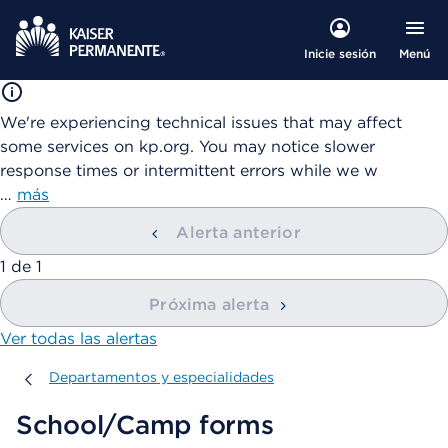
Menú
Inicie sesión
We're experiencing technical issues that may affect
some services on kp.org. You may notice slower
response times or intermittent errors while we w
…
más
Alerta anterior
mostrando
1
de
1
Próxima alerta
Ver todas las alertas
Departamentos y especialidades
Departamentos y especialidades
School/Camp forms