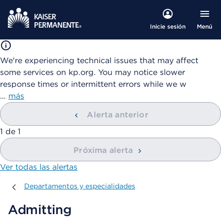
Menú
Inicie sesión
We're experiencing technical issues that may affect
some services on kp.org. You may notice slower
response times or intermittent errors while we w
…
más
Alerta anterior
mostrando
1
de
1
Próxima alerta
Ver todas las alertas
Departamentos y especialidades
Departamentos y especialidades
Admitting