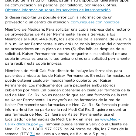
cuidado de la salud bilingües. Están a su disposición diferentes tipos
de comunicación: en persona, por teléfono, por video u otras.
Obtenga información sobre los servicios de interpretación
.
Si desea reportar un posible error con la información de un
proveedor o un centro de atención,
comuníquese con nosotros
.
Miembro de Medicare: Para solicitar una copia impresa del directorio
de proveedores de Kaiser Permanente, llame a Servicio a los
Miembros al 1-800-443-0815, los siete días de la semana, de 8 a. m. a
8 p. m. Kaiser Permanente le enviará una copia impresa del directorio
de proveedores en un plazo de tres (3) días hábiles después de su
solicitud. Kaiser Permanente podría preguntar si su solicitud de una
copia impresa es una solicitud única o si es una solicitud permanente
para recibir esta copia impresa.
Miembros de Medi-Cal: Este directorio incluye las farmacias para
pacientes ambulatorios de Kaiser Permanente. En estas farmacias, se
puede obtener cualquier medicamento cubierto por Kaiser
Permanente. Los medicamentos para pacientes ambulatorios
cubiertos por Medi Cal pueden obtenerse en cualquier farmacia de la
red de Medi Cal Rx. No es necesario que sea una farmacia de la red
de Kaiser Permanente. La mayoría de las farmacias de la red de
Kaiser Permanente son farmacias de Medi Cal Rx. Su farmacia puede
informarle si forma parte de la red Medi Cal Rx. Si quiere encontrar
una farmacia de Medi Cal fuera de Kaiser Permanente, use el
localizador de farmacias de Medi Cal Rx en línea, en
www.Medi-
CalRx.dhcs.ca.gov
. También puede llamar a Servicio al Cliente de
Medi Cal Rx, al 1-800-977-2273, las 24 horas del día, los 7 días de la
semana (TTY
711
de lunes a viernes, de 8 a. m. a 5 p. m.).