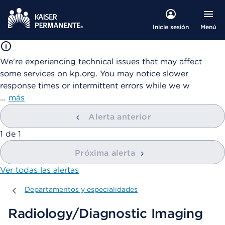
Menú
Inicie sesión
We're experiencing technical issues that may affect
some services on kp.org. You may notice slower
response times or intermittent errors while we w
…
más
Alerta anterior
mostrando
1
de
1
Próxima alerta
Ver todas las alertas
Departamentos y especialidades
Departamentos y especialidades
Radiology/Diagnostic Imaging