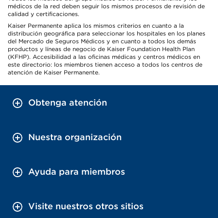
médicos de la red deben seguir los mismos procesos de revisión de
calidad y certificaciones.
Kaiser Permanente aplica los mismos criterios en cuanto a la
distribución geográfica para seleccionar los hospitales en los planes
del Mercado de Seguros Médicos y en cuanto a todos los demás
productos y líneas de negocio de Kaiser Foundation Health Plan
(KFHP). Accesibilidad a las oficinas médicas y centros médicos en
este directorio: los miembros tienen acceso a todos los centros de
atención de Kaiser Permanente.
Obtenga atención
Nuestra organización
Ayuda para miembros
Visite nuestros otros sitios