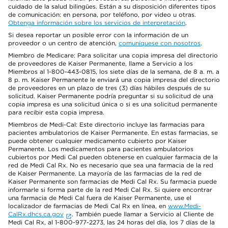
cuidado de la salud bilingües. Están a su disposición diferentes tipos
de comunicación: en persona, por teléfono, por video u otras.
Obtenga información sobre los servicios de interpretación
.
Si desea reportar un posible error con la información de un
proveedor o un centro de atención,
comuníquese con nosotros
.
Miembro de Medicare: Para solicitar una copia impresa del directorio
de proveedores de Kaiser Permanente, llame a Servicio a los
Miembros al 1-800-443-0815, los siete días de la semana, de 8 a. m. a
8 p. m. Kaiser Permanente le enviará una copia impresa del directorio
de proveedores en un plazo de tres (3) días hábiles después de su
solicitud. Kaiser Permanente podría preguntar si su solicitud de una
copia impresa es una solicitud única o si es una solicitud permanente
para recibir esta copia impresa.
Miembros de Medi-Cal: Este directorio incluye las farmacias para
pacientes ambulatorios de Kaiser Permanente. En estas farmacias, se
puede obtener cualquier medicamento cubierto por Kaiser
Permanente. Los medicamentos para pacientes ambulatorios
cubiertos por Medi Cal pueden obtenerse en cualquier farmacia de la
red de Medi Cal Rx. No es necesario que sea una farmacia de la red
de Kaiser Permanente. La mayoría de las farmacias de la red de
Kaiser Permanente son farmacias de Medi Cal Rx. Su farmacia puede
informarle si forma parte de la red Medi Cal Rx. Si quiere encontrar
una farmacia de Medi Cal fuera de Kaiser Permanente, use el
localizador de farmacias de Medi Cal Rx en línea, en
www.Medi-
CalRx.dhcs.ca.gov
. También puede llamar a Servicio al Cliente de
Medi Cal Rx, al 1-800-977-2273, las 24 horas del día, los 7 días de la