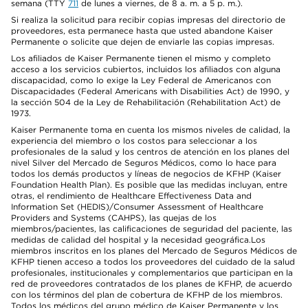
semana (TTY
711
de lunes a viernes, de 8 a. m. a 5 p. m.).
Si realiza la solicitud para recibir copias impresas del directorio de
proveedores, esta permanece hasta que usted abandone Kaiser
Permanente o solicite que dejen de enviarle las copias impresas.
Los afiliados de Kaiser Permanente tienen el mismo y completo
acceso a los servicios cubiertos, incluidos los afiliados con alguna
discapacidad, como lo exige la Ley Federal de Americanos con
Discapacidades (Federal Americans with Disabilities Act) de 1990, y
la sección 504 de la Ley de Rehabilitación (Rehabilitation Act) de
1973.
Kaiser Permanente toma en cuenta los mismos niveles de calidad, la
experiencia del miembro o los costos para seleccionar a los
profesionales de la salud y los centros de atención en los planes del
nivel Silver del Mercado de Seguros Médicos, como lo hace para
todos los demás productos y líneas de negocios de KFHP (Kaiser
Foundation Health Plan). Es posible que las medidas incluyan, entre
otras, el rendimiento de Healthcare Effectiveness Data and
Information Set (HEDIS)/Consumer Assessment of Healthcare
Providers and Systems (CAHPS), las quejas de los
miembros/pacientes, las calificaciones de seguridad del paciente, las
medidas de calidad del hospital y la necesidad geográfica.Los
miembros inscritos en los planes del Mercado de Seguros Médicos de
KFHP tienen acceso a todos los proveedores del cuidado de la salud
profesionales, institucionales y complementarios que participan en la
red de proveedores contratados de los planes de KFHP, de acuerdo
con los términos del plan de cobertura de KFHP de los miembros.
Todos los médicos del grupo médico de Kaiser Permanente y los