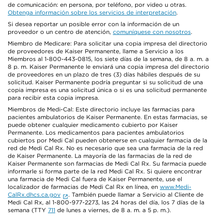
de comunicación: en persona, por teléfono, por video u otras.
Obtenga información sobre los servicios de interpretación
.
Si desea reportar un posible error con la información de un
proveedor o un centro de atención,
comuníquese con nosotros
.
Miembro de Medicare: Para solicitar una copia impresa del directorio
de proveedores de Kaiser Permanente, llame a Servicio a los
Miembros al 1-800-443-0815, los siete días de la semana, de 8 a. m. a
8 p. m. Kaiser Permanente le enviará una copia impresa del directorio
de proveedores en un plazo de tres (3) días hábiles después de su
solicitud. Kaiser Permanente podría preguntar si su solicitud de una
copia impresa es una solicitud única o si es una solicitud permanente
para recibir esta copia impresa.
Miembros de Medi-Cal: Este directorio incluye las farmacias para
pacientes ambulatorios de Kaiser Permanente. En estas farmacias, se
puede obtener cualquier medicamento cubierto por Kaiser
Permanente. Los medicamentos para pacientes ambulatorios
cubiertos por Medi Cal pueden obtenerse en cualquier farmacia de la
red de Medi Cal Rx. No es necesario que sea una farmacia de la red
de Kaiser Permanente. La mayoría de las farmacias de la red de
Kaiser Permanente son farmacias de Medi Cal Rx. Su farmacia puede
informarle si forma parte de la red Medi Cal Rx. Si quiere encontrar
una farmacia de Medi Cal fuera de Kaiser Permanente, use el
localizador de farmacias de Medi Cal Rx en línea, en
www.Medi-
CalRx.dhcs.ca.gov
. También puede llamar a Servicio al Cliente de
Medi Cal Rx, al 1-800-977-2273, las 24 horas del día, los 7 días de la
semana (TTY
711
de lunes a viernes, de 8 a. m. a 5 p. m.).